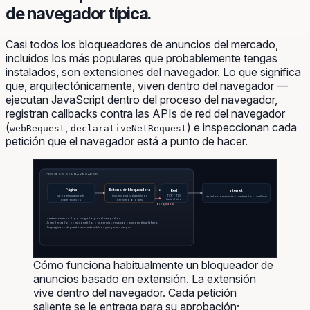
de navegador típica.
Casi todos los bloqueadores de anuncios del mercado,
incluidos los más populares que probablemente tengas
instalados, son extensiones del navegador. Lo que significa
que, arquitectónicamente, viven dentro del navegador —
ejecutan JavaScript dentro del proceso del navegador,
registran callbacks contra las APIs de red del navegador
(
,
) e inspeccionan cada
webRequest
declarativeNetRequest
petición que el navegador está a punto de hacer.
PROCESO DEL NAVEGADOR
Página
Extensión bloqueadora
Red
Internet
carga, ejecuta scripts,
inspecciona cada petición,
TCP / TLS
servidor de anuncios · rastreador · analíticas
hacia el sitio
pide recursos
permite o bloquea
(bloqueada)
La extensión es código cargado por el navegador.
Un renderizador comprometido o un permiso revocado pueden dejarla fuera.
Una página hostil puede ver si está instalada y negarse a cargar.
Cómo funciona habitualmente un bloqueador de
anuncios basado en extensión. La extensión
vive dentro del navegador. Cada petición
saliente se le entrega para su aprobación;