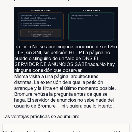
La extensión lo bloquea
Bromure no pregunta
El navegador analiza la URL del anuncio.
El navegador pide el dominio al DNS local.
Se realiza la búsqueda DNS del dominio del anuncio.
dnsmasq responde
Puede iniciarse el intento de conexión.
La extensión veta en el último momento.
La página puede detectar la petición que falta.
EL SERVIDOR DE ANUNCIOS SABE
«alguien intentó alcanzarnos,
desde la IP X, y se retiró.»
.
No se abre ninguna conexión de red.
Sin
0.0.0.0
TLS, sin SNI, sin petición HTTP.
La página no
puede distinguirlo de un fallo de DNS.
EL
SERVIDOR DE ANUNCIOS SABE
nada.
No hay
ninguna conexión que observar.
Misma visita a una página, arquitecturas
distintas. La extensión deja que la petición
arranque y la filtra en el último momento posible.
Bromure rehúsa la pregunta antes de que se
haga. El servidor de anuncios no sabe nada del
usuario de Bromure —ni siquiera que lo intentó.
Las ventajas prácticas se acumulan: