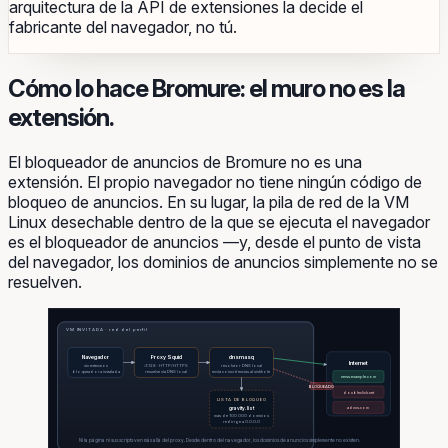
arquitectura de la API de extensiones la decide el
fabricante del navegador, no tú.
Cómo lo hace Bromure: el muro no es la
extensión.
El bloqueador de anuncios de Bromure no es una
extensión. El propio navegador no tiene ningún código de
bloqueo de anuncios. En su lugar, la
pila de red
de la VM
Linux desechable dentro de la que se ejecuta el navegador
es el bloqueador de anuncios —y, desde el punto de vista
del navegador, los dominios de anuncios simplemente no se
resuelven.
VM INVITADA · red del perfil
Navegador
Proxy Squid
dnsmasq
Internet
sin extensión
:3128 · HTTP/HTTPS
resolutor DNS local
bloqueadora instalada
resuelve vía DNS local
envía coincidencias al sinkhole
news.example.com
BLOQUEADO
doubleclick.net
LISTA DE BLOQUEO
gravity.list
adnxs.com
más de 100 000 dominios
redirige a 0.0.0.0
Ni la página ni sus scripts ven más allá del proxy. Desde dentro del navegador, los dominios de anuncios simplemente no existen.