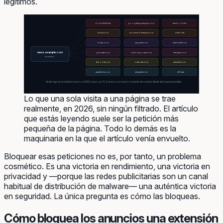
legítimos.
doubleclick.net
googletagmanager.com
facebook.net
adnxs.com
scorecardresearch.com
criteo.net
hotjar.com
segment.com
chartbeat.com
news.example.com
pubmatic.com
rubiconproject.com
liveramp.com
un artículo
taboola.com
outbrain.com
newrelic.com
amplitude.com
mixpanel.com
… 40 más
Cada logo es un dominio nuevo, un DNS nuevo, un TLS nuevo y un nuevo conjunto de cookies. Nada de lo que tú pediste.
Lo que una sola visita a una página se trae
realmente, en 2026, sin ningún filtrado. El artículo
que estás leyendo suele ser la petición más
pequeña de la página. Todo lo demás es la
maquinaria en la que el artículo venía envuelto.
Bloquear esas peticiones no es, por tanto, un problema
cosmético. Es una victoria en rendimiento, una victoria en
privacidad y —porque las redes publicitarias son un canal
habitual de distribución de malware— una auténtica victoria
en seguridad. La única pregunta es
cómo
las bloqueas.
Cómo bloquea los anuncios una extensión