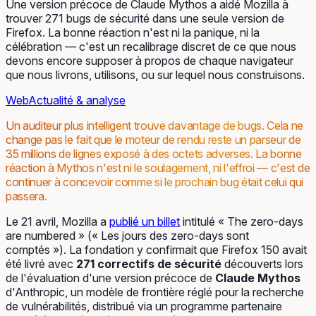
Une version précoce de Claude Mythos a aidé Mozilla à
trouver 271 bugs de sécurité dans une seule version de
Firefox. La bonne réaction n'est ni la panique, ni la
célébration — c'est un recalibrage discret de ce que nous
devons encore supposer à propos de chaque navigateur
que nous livrons, utilisons, ou sur lequel nous construisons.
Web
Actualité & analyse
Un auditeur plus intelligent trouve davantage de bugs. Cela ne
change pas le fait que le moteur de rendu reste un parseur de
35 millions de lignes exposé à des octets adverses. La bonne
réaction à Mythos n'est ni le soulagement, ni l'effroi — c'est de
continuer à concevoir comme si le prochain bug était celui qui
passera.
Le 21 avril, Mozilla a
publié un billet
intitulé « The zero-days
are numbered » (« Les jours des zero-days sont
comptés »). La fondation y confirmait que Firefox 150 avait
été livré avec
271 correctifs de sécurité
découverts lors
de l'évaluation d'une version précoce de
Claude Mythos
d'Anthropic, un modèle de frontière réglé pour la recherche
de vulnérabilités, distribué via un programme partenaire