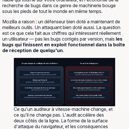
recherche de bugs dans ce genre de machinerie bouge
sous les pieds de tout le monde en même temps.
Mozilla a raison : un défenseur bien doté a maintenant de
meilleurs outils. Un attaquant bien doté aussi. La question
est ce que cela fait aux chiffres qui intéressent réellement
un utilisateur — pas les bugs corrigés par version, mais
les
bugs qui finissent en exploit fonctionnel dans la boîte
de réception de quelqu'un
.
Ce que change un outillage de classe Mythos
Ce qu'il ne change pas
Bugs trouvés par version
Le navigateur reste ~35 M de lignes de C++
du plafond humain d'élite au plafond d'heures-GPU
plus des centaines de parseurs embarqués
Délai jusqu'à l'exploit
Le moteur de rendu s'exécute sous votre compte
des deux côtés de la divulgation, plus rapide
avec accès à vos fichiers, trousseau, réseau
Coût d'une campagne de chasse aux bugs
Une seule page charge des octets adverses
de la paie à la facture d'API
dans des dizaines de parseurs tiers
Qui peut se permettre de chercher
Une seule chaîne fonctionnelle suffit
chaque projet open-source, chaque adversaire
pour s'emparer de la machine hôte du navigateur
Ce qu'un auditeur à vitesse-machine change, et
ce qu'il ne change pas. L'audit accélère des
deux côtés de la ligne. La forme de la surface
d'attaque du navigateur, et les conséquences