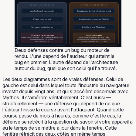
GAGNER LA COURSE AU BUG
SUPPOSER QUE LE BUG ARRIVE
L'auditeur trouve le bug en premier
Un bug du moteur de rendu existe (connu ou non)
L'éditeur livre un correctif
L'exploit se déclenche dans une VM jetable
Votre appareil reçoit la mise à jour
L'onglet se ferme, la VM est détruite
Si l'attaquant est arrivé le premier
Ce que l'exploit a atteint
la compromission du moteur de rendu se déclenche, atteint le compte,
un invité Linux avec un profil navigateur et rien d'autre :
fichiers et trousseau sont dans le périmètre,
pas de fichiers hôte, pas de trousseau, pas de webcam,
la persistance est établie.
pas de persistance à la fermeture de l'onglet.
Deux défenses contre un bug du moteur de
rendu. L'une dépend de l'auditeur qui atteint le
bug en premier. L'autre dépend de l'architecture
autour du bug, quel que soit celui qui l'a trouvé.
Les deux diagrammes sont de vraies défenses. Celui de
gauche est celui dans lequel toute l'industrie du navigateur
investit depuis vingt ans, et qui s'accélère désormais avec
Mythos. Il s'améliore véritablement. C'est aussi —
structurellement — une défense qui dépend de ce que
l'éditeur finisse la course avant l'attaquant. Quand cette
course passe de mois à heures, comme c'est le cas, la
défense se rétrécit à la question de savoir si votre appareil a
eu le temps de se mettre à jour dans la fenêtre. Cette
fenêtre rétrécit des deux côtés en même temps.