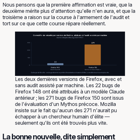
Nous pensons que la première affirmation est vraie, que la
deuxième mérite plus d'attention qu'elle n'en aura, et que la
troisième a raison sur la course à l'armement de l'audit et
tort sur ce que cette course répare réellement.
Correctifs de sécurité par version de Firefox, attribués à l'audit assisté par machine
source : blog mozilla.org, 2026-04-21
300
271
200
100
22
0
Firefox 148
Firefox 150
Claude Opus 4.6
Aperçu de Claude Mythos
Cadrage de Mozilla : ces bugs étaient à la portée d'examinateurs humains d'élite. Le modèle les a trouvés plus vite.
Les deux dernières versions de Firefox, avec et
sans audit assisté par machine. Les 22 bugs de
Firefox 148 ont été attribués à un modèle Claude
antérieur ; les 271 bugs de Firefox 150 sont issus
de l'évaluation d'un Mythos précoce. Mozilla
insiste sur le fait qu'aucun des 271 n'aurait pu
échapper à un chercheur humain d'élite —
seulement qu'ils ont été trouvés plus vite.
La bonne nouvelle, dite simplement