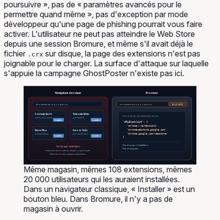
poursuivre », pas de « paramètres avancés pour le
permettre quand même », pas d'exception par mode
développeur qu'une page de phishing pourrait vous faire
activer. L'utilisateur ne peut pas atteindre le Web Store
depuis une session Bromure, et même s'il avait déjà le
fichier
sur disque, la page des extensions n'est pas
.crx
joignable pour le charger. La surface d'attaque sur laquelle
s'appuie la campagne GhostPoster n'existe pas ici.
Navigateur classique
Bromure
chromewebstore.google.com
chromewebstore.google.com
BLOQUÉ
Formula Rush
Teleside Web
POLITIQUE DU NAVIGATEUR
par Rodeo Games
par GameGen
Installer
Installer
"URLBlocklist": [
"chrome://extensions",
Keno Plus
Cursor Tails
"chromewebstore.google.com",
par SideGames
par Yana Project
"chrome.google.com/webstore"
Installer
Installer
]
Pas de page d'installation.
Un clic par extension.
Pas de magasin.
Lecture/écriture totale sur chaque onglet ensuite.
Mises à jour automatiques silencieuses.
Même magasin, mêmes 108 extensions, mêmes
20 000 utilisateurs qui les auraient installées.
Dans un navigateur classique, « Installer » est un
bouton bleu. Dans Bromure, il n'y a pas de
magasin à ouvrir.