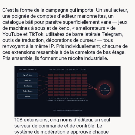
C'est la forme de la campagne qui importe. Un seul acteur,
une poignée de comptes d'éditeur marionnettes, un
catalogue bâti pour paraître superficiellement varié — jeux
de machines à sous et de keno, « améliorateurs » de
YouTube et TikTok, utilitaires de barre latérale Telegram,
outils de traduction, décorations de curseur — tous
renvoyant à la même IP. Pris individuellement, chacune de
ces extensions ressemble à de la camelote de bas étage.
Pris ensemble, ils forment une récolte industrielle.
CINQ FAUX ÉDITEURS
108 EXTENSIONS · 20 000 INSTALLATIONS
Yana Project
GameGen
SideGames
C2
144.126.135.238
Rodeo Games
InterAlt
54 dérobent l'OAuth Google · 45 ouvrent des URL au démarrage
78 injectent du HTML attaquant · vol de session Telegram toutes les 15 s
Socket a repéré le motif. Le Web Store, non.
108 extensions, cinq noms d'éditeur, un seul
serveur de commande et de contrôle. Le
système de modération a approuvé chaque