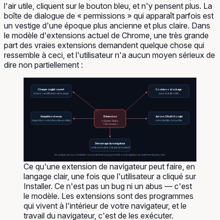
l'air utile, cliquent sur le bouton bleu, et n'y pensent plus. La
boîte de dialogue de « permissions » qui apparaît parfois est
un vestige d'une époque plus ancienne et plus claire. Dans
le modèle d'extensions actuel de Chrome, une très grande
part des vraies extensions demandent quelque chose qui
ressemble à ceci, et l'utilisateur n'a aucun moyen sérieux de
dire non partiellement :
Chaque onglet ouvert
Cookies + stockage
pour tout site visité
lecture + modification de la page
Requêtes réseau
Extension
Jetons OAuth Google
inspection + réécriture des en-têtes
votre identité connectée
« Cursor Tails »
1 348 utilisateurs
Démarrage du navigateur
code exécuté à chaque lancement
Un unique clic sur « Installer » accorde tout ce qui précède. Le navigateur ne redemande plus rien.
Ce qu'une extension de navigateur peut faire, en
langage clair, une fois que l'utilisateur a cliqué sur
Installer. Ce n'est pas un bug ni un abus — c'est
le modèle. Les extensions sont des programmes
qui vivent à l'intérieur de votre navigateur, et le
travail du navigateur, c'est de les exécuter.