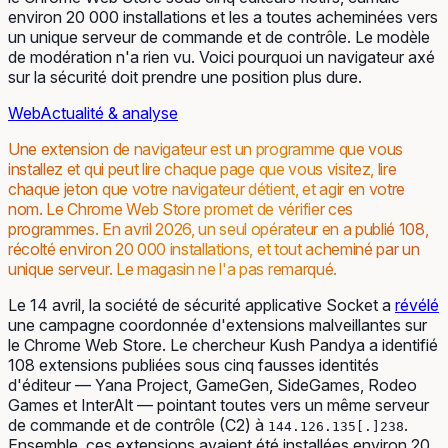
environ 20 000 installations et les a toutes acheminées vers
un unique serveur de commande et de contrôle. Le modèle
de modération n'a rien vu. Voici pourquoi un navigateur axé
sur la sécurité doit prendre une position plus dure.
Web
Actualité & analyse
Une extension de navigateur est un programme que vous
installez et qui peut lire chaque page que vous visitez, lire
chaque jeton que votre navigateur détient, et agir en votre
nom. Le Chrome Web Store promet de vérifier ces
programmes. En avril 2026, un seul opérateur en a publié 108,
récolté environ 20 000 installations, et tout acheminé par un
unique serveur. Le magasin ne l'a pas remarqué.
Le 14 avril, la société de sécurité applicative Socket a
révélé
une campagne coordonnée d'extensions malveillantes sur
le Chrome Web Store. Le chercheur Kush Pandya a identifié
108 extensions publiées sous cinq fausses identités
d'éditeur — Yana Project, GameGen, SideGames, Rodeo
Games et InterAlt — pointant toutes vers un même serveur
de commande et de contrôle (C2) à
.
144.126.135[.]238
Ensemble, ces extensions avaient été installées environ 20