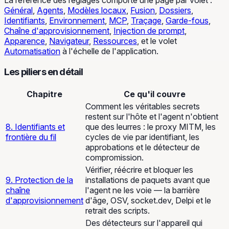
La référence des réglages comporte une page par volet :
Général
,
Agents
,
Modèles locaux
,
Fusion
,
Dossiers
,
Identifiants
,
Environnement
,
MCP
,
Traçage
,
Garde-fous
,
Chaîne d'approvisionnement
,
Injection de prompt
,
Apparence
,
Navigateur
,
Ressources
, et le volet
Automatisation
à l'échelle de l'application.
Les piliers en détail
Chapitre
Ce qu'il couvre
Comment les véritables secrets
restent sur l'hôte et l'agent n'obtient
8. Identifiants et
que des leurres : le proxy MITM, les
frontière du fil
cycles de vie par identifiant, les
approbations et le détecteur de
compromission.
Vérifier, réécrire et bloquer les
9. Protection de la
installations de paquets avant que
chaîne
l'agent ne les voie — la barrière
d'approvisionnement
d'âge, OSV, socket.dev, Delpi et le
retrait des scripts.
Des détecteurs sur l'appareil qui