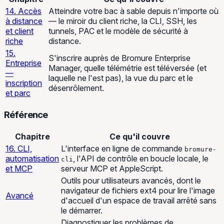
14. Accès
Atteindre votre bac à sable depuis n'importe où
à distance
— le miroir du client riche, la CLI, SSH, les
et client
tunnels, PAC et le modèle de sécurité à
riche
distance.
15.
S'inscrire auprès de Bromure Enterprise
Entreprise
Manager, quelle télémétrie est téléversée (et
—
laquelle ne l'est pas), la vue du parc et le
inscription
désenrôlement.
et parc
Référence
Chapitre
Ce qu'il couvre
16. CLI,
L'interface en ligne de commande
bromure-
automatisation
, l'API de contrôle en boucle locale, le
cli
et MCP
serveur MCP et AppleScript.
Outils pour utilisateurs avancés, dont le
navigateur de fichiers ext4 pour lire l'image
Avancé
d'accueil d'un espace de travail arrêté sans
le démarrer.
Diagnostiquer les problèmes de