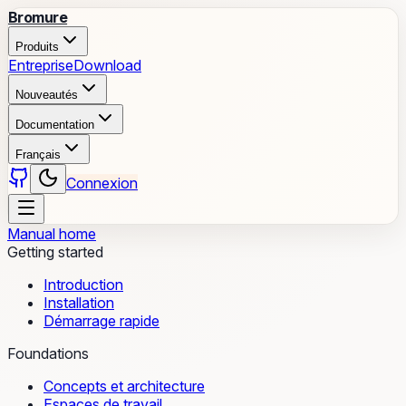
Bromure
Produits
Entreprise
Download
Nouveautés
Documentation
Français
Connexion
Manual home
Getting started
Introduction
Installation
Démarrage rapide
Foundations
Concepts et architecture
Espaces de travail