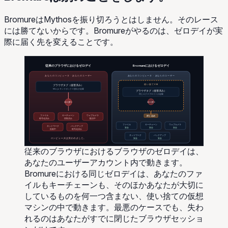
BromureはMythosを振り切ろうとはしません。そのレース
には勝てないからです。Bromureがやるのは、ゼロデイが実
際に届く先を変えることです。
従来のブラウザにおけるゼロデイ
Bromureにおけるゼロデイ
あなたのコンピュータ · あなたのユーザー
あなたのコンピュータ · あなたのユーザー
使い捨てVM
ブラウザタブ（侵害済み）
Mojoサンドボックス脱出が起爆
ブラウザタブ（侵害済み）
同じエクスプロイトが起爆
ローダー
ローダー
ファイル
キーチェーン
ウェブカメラ
封じ込め
暗号化済み
窃取済み
配信中
ファイル
キーチェーン
ウェブカメラ
ネットワーク
バックアップ
安全
安全
安全
拡散中
暗号化済み
ネットワーク
バックアップ
コンピュータは失われました。
安全
安全
従来のブラウザにおけるブラウザのゼロデイは、
あなたのユーザーアカウント内で動きます。
Bromureにおける同じゼロデイは、あなたのファ
イルもキーチェーンも、そのほかあなたが大切に
しているものを何一つ含まない、使い捨ての仮想
マシンの中で動きます。最悪のケースでも、失わ
れるのはあなたがすでに閉じたブラウザセッショ