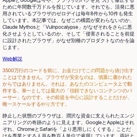
ために年間数千万ドルを投じています。それでも、活発に悪
用されているブラウザのゼロデイは毎年8件から10件も発生
しています。本記事では、なぜこの構図が変わらないのか、
Claude Mythosと「Vulnpocalypse」がなぜそれをさらに悪
化させようとしているのか、そして「侵害されることを前提
に設計されたブラウザ」がなぜ別種のプロダクトなのかを論
じます。
Web
解説
3500万行のコードを前に、お金だけでこの問題から抜け出す
ことはできません。ブラウザが安全なのは、慎重に書かれた
からではありません。それは、あなたのコンピュータ上で動
作する、単一としては最大の「信頼できないコンテンツのパ
ーサー」なのです。その前提を中心に設計することだけが、
唯一スケールするやり方です。
静止した状態のブラウザは、潤沢な資金に支えられたエンジ
ニアリングの奇跡のように見えます。GoogleとAppleはそれ
ぞれ、ChromeとSafariを「より悪用しにくくする」ことだ
けを専業とする人員を数百人単位で雇用しています。両社と