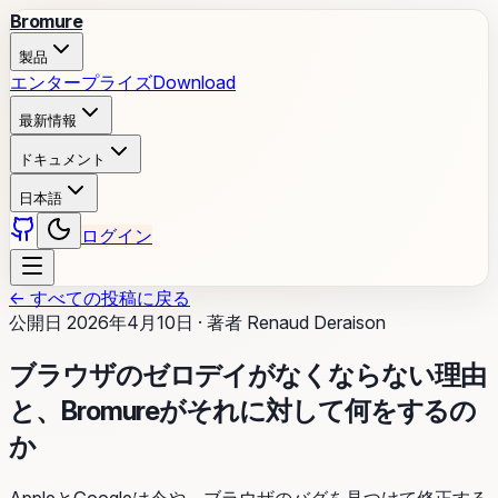
Bromure
製品
エンタープライズ
Download
最新情報
ドキュメント
日本語
ログイン
←
すべての投稿に戻る
公開日
2026年4月10日
·
著者
Renaud Deraison
ブラウザのゼロデイがなくならない理由
と、Bromureがそれに対して何をするの
か
AppleとGoogleは今や、ブラウザのバグを見つけて修正する