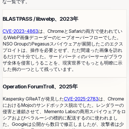
な一覧です。
BLASTPASS / libwebp、2023年
CVE-2023-4863
は、ChromeとSafariの両方で使われてい
るWebP画像デコーダーのヒープオーバーフローでした。
NSO GroupのPegasusスパイウェアが展開したこのエクス
プロイトは、操作を必要とせず、ただ間違った画像を訪れ
るだけで十分でした。サードパーティのパーサーがブラウ
ザ全体を侵害しうることを、現実世界でもっとも明瞭に示
した例の一つとして残っています。
Operation ForumTroll、2025年
Kaspersky GReATが発見した
CVE-2025-2783
は、Chrome
におけるMojoのサンドボックス脱出でした。レンダラーの
侵害と連鎖させて、Memento Labsの商用スパイウェアをロ
シアおよびベラルーシの標的に配送するのに使われまし
た。Googleは公開から数日で修正しましたが、攻撃者は少