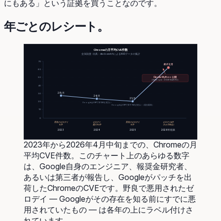
にもある」という証拠を買うことなのです。
年ごとのレシート。
Chromeの月平均CVE件数
全深刻度 · 出典：stack.watchによるNVDデータの集計
70
約63/月
60
Claude Mythos 公開
50
（Anthropic · 2026年4月7日）
40
28/月
30
24/月
21/月
20
GoogleはVRPで$12Mを支払い
GoogleはVRPで$17.1Mを支払い（過去最高）
10
0
野良のゼロデイ
ゼロデイ
野良のゼロデイ
ゼロデイ4件
8件
最大10件
8件
（3か月時点）
2023
2024
2025
2026年初来
2023年から2026年4月中旬までの、Chromeの月
平均CVE件数。このチャート上のあらゆる数字
は、Google自身のエンジニア、報奨金研究者、
あるいは第三者が報告し、Googleがパッチを出
荷したChromeのCVEです。野良で悪用されたゼ
ロデイ ― Googleがその存在を知る前にすでに悪
用されていたもの ― は各年の上にラベル付けさ
れています。