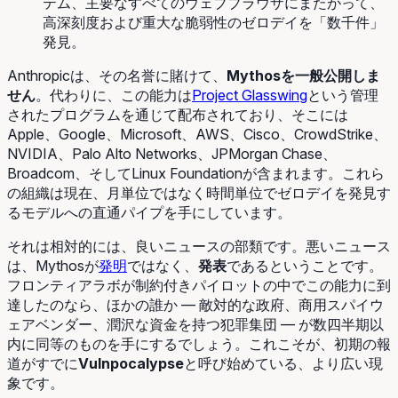
テム、主要なすべてのウェブブラウザにまたがって、
高深刻度および重大な脆弱性のゼロデイを「数千件」
発見。
Anthropicは、その名誉に賭けて、
Mythosを一般公開しま
せん
。代わりに、この能力は
Project Glasswing
という管理
されたプログラムを通じて配布されており、そこには
Apple、Google、Microsoft、AWS、Cisco、CrowdStrike、
NVIDIA、Palo Alto Networks、JPMorgan Chase、
Broadcom、そしてLinux Foundationが含まれます。これら
の組織は現在、月単位ではなく時間単位でゼロデイを発見す
るモデルへの直通パイプを手にしています。
それは相対的には、良いニュースの部類です。悪いニュース
は、Mythosが
発明
ではなく、
発表
であるということです。
フロンティアラボが制約付きパイロットの中でこの能力に到
達したのなら、ほかの誰か ― 敵対的な政府、商用スパイウ
ェアベンダー、潤沢な資金を持つ犯罪集団 ― が数四半期以
内に同等のものを手にするでしょう。これこそが、初期の報
道がすでに
Vulnpocalypse
と呼び始めている、より広い現
象です。