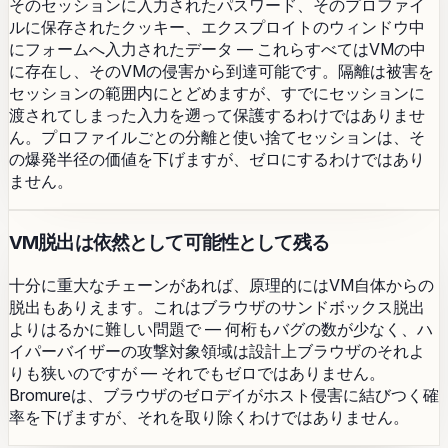
そのセッションに入力されたパスワード、そのプロファイ
ルに保存されたクッキー、エクスプロイトのウィンドウ中
にフォームへ入力されたデータ ― これらすべてはVMの中
に存在し、そのVMの侵害から到達可能です。隔離は被害を
セッションの範囲内にとどめますが、すでにセッションに
渡されてしまった入力を遡って保護するわけではありませ
ん。プロファイルごとの分離と使い捨てセッションは、そ
の爆発半径の価値を下げますが、ゼロにするわけではあり
ません。
VM脱出は依然として可能性として残る
十分に重大なチェーンがあれば、原理的にはVM自体からの
脱出もありえます。これはブラウザのサンドボックス脱出
よりはるかに難しい問題で ― 何桁もバグの数が少なく、ハ
イパーバイザーの攻撃対象領域は設計上ブラウザのそれよ
りも狭いのですが ― それでもゼロではありません。
Bromureは、ブラウザのゼロデイがホスト侵害に結びつく確
率を下げますが、それを取り除くわけではありません。