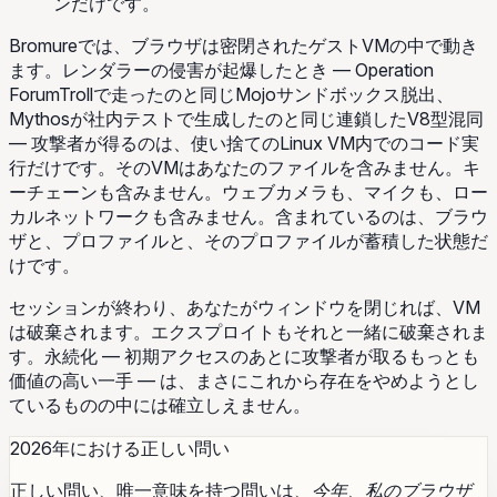
ンだけです。
Bromureでは、ブラウザは密閉されたゲストVMの中で動き
ます。レンダラーの侵害が起爆したとき ― Operation
ForumTrollで走ったのと同じMojoサンドボックス脱出、
Mythosが社内テストで生成したのと同じ連鎖したV8型混同
― 攻撃者が得るのは、使い捨てのLinux VM内でのコード実
行だけです。そのVMはあなたのファイルを含みません。キ
ーチェーンも含みません。ウェブカメラも、マイクも、ロー
カルネットワークも含みません。含まれているのは、ブラウ
ザと、プロファイルと、そのプロファイルが蓄積した状態だ
けです。
セッションが終わり、あなたがウィンドウを閉じれば、VM
は破棄されます。エクスプロイトもそれと一緒に破棄されま
す。永続化 ― 初期アクセスのあとに攻撃者が取るもっとも
価値の高い一手 ― は、まさにこれから存在をやめようとし
ているものの中には確立しえません。
2026年における正しい問い
正しい問い、唯一意味を持つ問いは、
今年、私のブラウザ