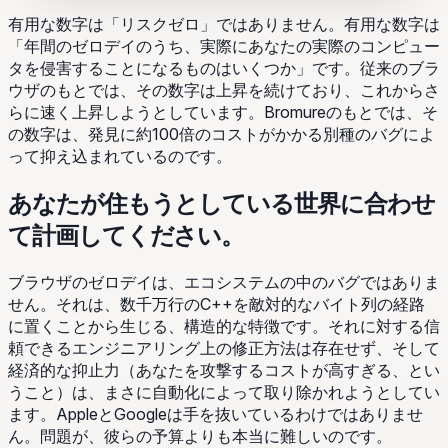
有用な数字は「リスクゼロ」ではありません。有用な数字は
「年間のゼロデイのうち、実際にあなたの実際のコンピュー
タを侵害することになるものはいくつか」です。従来のブラ
ウザのもとでは、その数字は上昇を続けており、これからさ
らに速く上昇しようとしています。Bromureのもとでは、そ
の数字は、発見に約100倍のコストがかかる別種のバグによ
って抑え込まれているのです。
あなたが住もうとしている世界に合わせ
て計画してください。
ブラウザのゼロデイは、エコシステムの中のバグではありま
せん。それは、数千万行のC++を敵対的なバイト列の経路
に置くことから生じる、構造的な特徴です。それに対する信
頼できるエンジニアリング上の修正方法は存在せず、そして
経済的な抑止力（あなたを攻撃するコストが高すぎる、とい
うこと）は、まさに自動化によって取り除かれようとしてい
ます。AppleとGoogleは手を抜いているわけではありませ
ん。問題が、彼らの予算よりも本当に難しいのです。