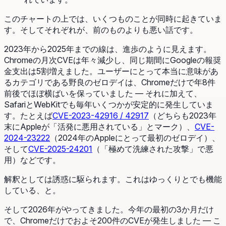
このチャートの上では、いくつものことが同時に起きていま
す。そしてそれぞれが、前のものよりも悪い話です。
2023年から2025年までの線は、進歩のように見えます。
Chromeの月次CVEは年々減少し、同じ期間にGoogleの報奨
金支出は5割増えました。ユーザーにとって本当に意味があ
るカテゴリである野良のゼロデイは、Chromeだけで年8件
前後でほぼ横ばいを保っていました ― それに加えて、
SafariとWebKitでも毎年いくつかが安定的に発生していま
す。たとえば
CVE-2023-42916 / 42917
（どちらも2023年
末にAppleが「活発に悪用されている」とマーク）、
CVE-
2024-23222
（2024年のAppleにとって最初のゼロデイ）、
そして
CVE-2025-24201
（「極めて洗練された攻撃」で悪
用）などです。
解釈としては誘惑に駆られます。これはゆっくりとでも機能
している、と。
そして2026年がやってきました。今年の最初の3か月だけ
で、Chromeだけでおよそ200件のCVEが発生しました ― こ