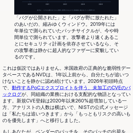
2019
2021
2023
2024
2026
各円は、バグが公開されてから実際に悪用されるまでに防御側に残されていた時間です。
「バグが公開された」と「バグが野に放たれた」
のあいだの、縮みゆくウィンドウ。2019年には
年単位で測られていたパッチサイクルが、今や時
間単位で測られています。攻撃者より速くあるこ
とにセキュリティ計画を依存させているなら、そ
の攻撃者は静かに超人的なファザーに変貌してい
るのです。
これは仮説ではありません。米国政府の正典的な脆弱性デー
タベースであるNVDは、1年以上前から、自分たちが追いつ
けないことを静かに認め続けています。2026年初頭時点
で、
動作するPoCエクスプロイトを伴う、未加工のCVEのバ
ックログ
が、同組織の業務における支配的な物語となってい
ます。新規CVE登録は2020年以来260%超増加している一
方、アナリストの人数は横ばいで、NISTの公式メッセージ
は「私たちは追いつきます」から「もっともリスクの高いも
のを優先します」へと移行しました。
もしあなたが、ベンダーのパッチを、そのパッチの出荷を、