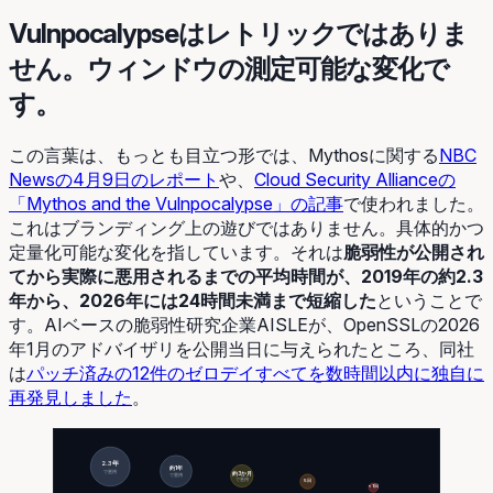
Vulnpocalypseはレトリックではありま
せん。ウィンドウの測定可能な変化で
す。
この言葉は、もっとも目立つ形では、Mythosに関する
NBC
Newsの4月9日のレポート
や、
Cloud Security Allianceの
「Mythos and the Vulnpocalypse」の記事
で使われました。
これはブランディング上の遊びではありません。具体的かつ
定量化可能な変化を指しています。それは
脆弱性が公開され
てから実際に悪用されるまでの平均時間が、2019年の約2.3
年から、2026年には24時間未満まで短縮した
ということで
す。AIベースの脆弱性研究企業AISLEが、OpenSSLの2026
年1月のアドバイザリを公開当日に与えられたところ、同社
は
パッチ済みの12件のゼロデイすべてを数時間以内に独自に
再発見しました
。
2.3年
約1年
で悪用
約3か月
で悪用
で悪用
5日
<1日