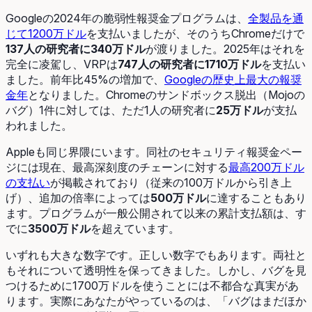
Googleの2024年の脆弱性報奨金プログラムは、
全製品を通
じて1200万ドル
を支払いましたが、そのうちChromeだけで
137人の研究者に340万ドル
が渡りました。2025年はそれを
完全に凌駕し、VRPは
747人の研究者に1710万ドル
を支払い
ました。前年比45%の増加で、
Googleの歴史上最大の報奨
金年
となりました。Chromeのサンドボックス脱出（Mojoの
バグ）1件に対しては、ただ1人の研究者に
25万ドル
が支払
われました。
Appleも同じ界隈にいます。同社のセキュリティ報奨金ペー
ジには現在、最高深刻度のチェーンに対する
最高200万ドル
の支払い
が掲載されており（従来の100万ドルから引き上
げ）、追加の倍率によっては
500万ドル
に達することもあり
ます。プログラムが一般公開されて以来の累計支払額は、す
でに
3500万ドル
を超えています。
いずれも大きな数字です。正しい数字でもあります。両社と
もそれについて透明性を保ってきました。しかし、バグを見
つけるために1700万ドルを使うことには不都合な真実があ
ります。実際にあなたがやっているのは、「バグはまだほか