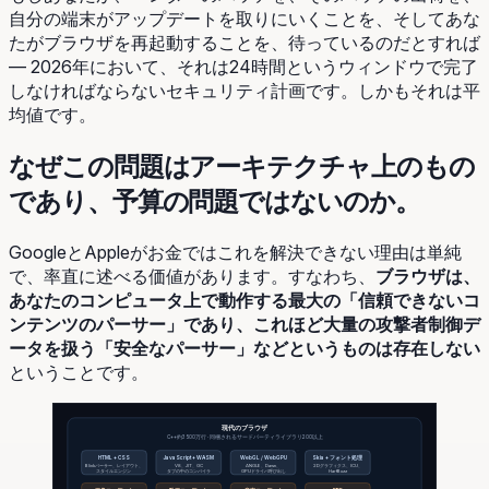
自分の端末がアップデートを取りにいくことを、そしてあな
たがブラウザを再起動することを、待っているのだとすれば
― 2026年において、それは24時間というウィンドウで完了
しなければならないセキュリティ計画です。しかもそれは平
均値です。
なぜこの問題はアーキテクチャ上のもの
であり、予算の問題ではないのか。
GoogleとAppleがお金ではこれを解決できない理由は単純
で、率直に述べる価値があります。すなわち、
ブラウザは、
あなたのコンピュータ上で動作する最大の「信頼できないコ
ンテンツのパーサー」であり、これほど大量の攻撃者制御デ
ータを扱う「安全なパーサー」などというものは存在しない
ということです。
現代のブラウザ
C++約3500万行 · 同梱されるサードパーティライブラリ200以上
HTML + CSS
JavaScript + WASM
WebGL / WebGPU
Skia + フォント処理
Blinkパーサー、レイアウト、
V8、JIT、GC
ANGLE、Dawn、
2Dグラフィクス、ICU、
スタイルエンジン
タブの中のコンパイラ
GPUドライバ呼び出し
HarfBuzz