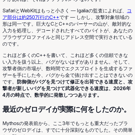
SafariとWebKitはもっと小さく ― Igaliaの監査によれば、
コ
ア部分は約250万行のC++
です ― しかし、攻撃対象領域の
形は同一です。巨大なCとC++のパーサーの山が、敵対的な
入力を処理し、デコードされたすべてのバイトが、あなたの
ブラウザプロファイルと同じアドレス空間で実行されている
のです。
これほど多くのC++を書いて、これほど多くの信頼できな
い入力を扱う以上、バグがないはずがありません。そして、
攻撃者側の市場が、数時間でエクスプロイトを生成するファ
ザーを手にした今、バグから金で抜け出すことはできないの
です。
防御側がバグを見つけて修正を出荷できる速度と、攻
撃者が新しいバグを見つけて武器化できる速度は、2026年
4月の時点で、数学的に発散しつつあります。
最近のゼロデイが実際に何をしたのか。
Mythosの発表前から、ここ3年でもっとも重大だったブラ
ウザのゼロデイは、すでに十分深刻なものでした。その簡単