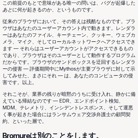
この前提のもとで意味がある唯一の問いは、バグが起爆した
あと
に何が起きるのか、というものです。
従来のブラウザにおいて、その答えは残酷なものです。ブラ
ウザはあなたのユーザーアカウント内で動きます。レンダラ
ーはあなたのファイル、キーチェーン、クッキー、ウェブカ
メラ、マイク、そしてローカルネットワークへアクセスでき
ます ― それらはユーザーアカウントがアクセスできるもの
であり、ブラウザはそのユーザーとして動作するプログラム
だからです。ブラウザのサンドボックスを迂回するレンダラ
ーの侵害 ― 評価期間中にMythosが主要ブラウザに対して示
してみせた、まさにそれ ― は、あなたのコンピュータの侵
害です。以上。
それこそが、業界の残りが暗黙のうちに受け入れ、静かに備
えている帰結なのです ― EDR、エンドポイント検知、
MDM、テレメトリ、インシデントレスポンス、そして運悪
く事が起きた場合にはランサムウェア交渉弁護士の顧問契
約、といった層で。
Bromureは別のことをします。