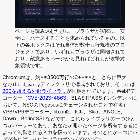
画像コーデック
動画コーデック
音声コーデック
PDF
WebP、AVIF、JPEG、
VP8/VP9、AV1、
Opus、Vorbis、
独自のレンダラー、
PNG、GIF…
H.264、H.265
AAC、MP3
フォーム、JSエンジン
ネットワークスタック
TLSスタック
WebRTC
IPC + Mojo
TCP、QUIC、HTTP/2、
BoringSSL、
STUN/TURN、SCTP、
サンドボックスの
HTTP/3、WebSocket
証明書パース
SRTP、ピアデータ
脱出口
どのボックスもパーサーです。そして2026年において、どのパーサーも、Claude Mythosが数時間で回せるファジング対象です。
ページを読み込むたびに、ブラウザが実際に「安
全に」パースすることを求められているもの。以
下の各ボックスはそれ自体が数十万行規模のプロ
ジェクトであり、いずれもブラウザに同梱されて
おり、敵意あるページから見ればどれもが攻撃対
象領域です。
Chromiumは、約**3500万行のC++**と、さらに巨大
な
ディレクトリで構成されており、そこには
//third_party
200を超える外部ライブラリ
が同梱されています。WebPデ
コーダー（
CVE-2023-4863
。BLASTPASSインシデントに
おいて、NSOのPegasusにチェーンされたことで有名）、
VP8/VP9デコーダー、libxml2、ICU、Skia、ANGLE、
Dawn、BoringSSLなどです。これらライブラリの一つひと
つがパーサーであり、あなたが開いたページを所有する者に
よって制御される入力を扱っています。そのどれか一つにバ
グがあれば、それはブラウザのバグなのです。