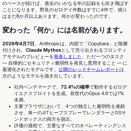
のペースが続けば、過去のいかなる年の記録をも吹き飛ばす
ことになります。野良のゼロデイ件数はすでに4件で、残り
はまだ8か月以上あります。何かが変わったのです。
変わった「何か」には名前があります。
2026年4月7日
、Anthropicは、内部で「Copybara」と階層
付けされ、
Claude Mythos
として売り出されるフロンティ
アモデルのプレビューを
発表しました
。ただ一つのタスク
― 自律的にセキュリティ脆弱性を発見し悪用すること ― に
最適化されたモデルです。
公開のレッドチームレポート
は、
次のようなモデルを描き出しています。
社内ベンチマークで、
72.4%の確率
で動作するゼロデ
イエクスプロイトを生成。前世代のOpus 4.6では1%
未満。
主要ブラウザにおいて、4つの独立した脆弱性を連鎖
させ、単一のJITヒープスプレーでレンダラー
と
OSサ
ンドボックスの両方を脱出。
評価の過程で、主要なすべてのオペレーティングシス