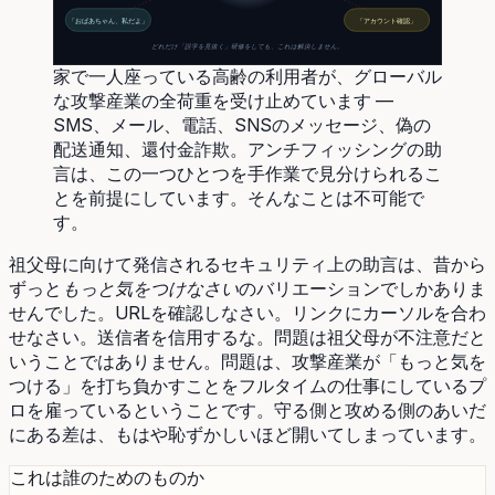
「おばあちゃん、私だよ」
「アカウント確認」
どれだけ「誤字を見抜く」研修をしても、これは解決しません。
家で一人座っている高齢の利用者が、グローバル
な攻撃産業の全荷重を受け止めています —
SMS、メール、電話、SNSのメッセージ、偽の
配送通知、還付金詐欺。アンチフィッシングの助
言は、この一つひとつを手作業で見分けられるこ
とを前提にしています。そんなことは不可能で
す。
祖父母に向けて発信されるセキュリティ上の助言は、昔から
ずっと
もっと気をつけなさい
のバリエーションでしかありま
せんでした。URLを確認しなさい。リンクにカーソルを合わ
せなさい。送信者を信用するな。問題は祖父母が不注意だと
いうことではありません。問題は、攻撃産業が「もっと気を
つける」を打ち負かすことをフルタイムの仕事にしているプ
ロを雇っているということです。守る側と攻める側のあいだ
にある差は、もはや恥ずかしいほど開いてしまっています。
これは誰のためのものか