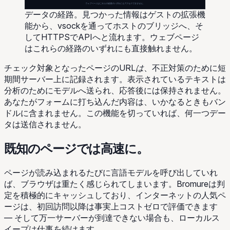
ウェブページはこれらの経路のいずれにもアクセスできません。
データの経路。見つかった情報はゲストの拡張機
能から、vsockを通ってホストのブリッジへ、そ
してHTTPSでAPIへと流れます。ウェブページ
はこれらの経路のいずれにも直接触れません。
チェック対象となったページのURL
は
、不正対策のために短
期間サーバー上に記録されます。表示されているテキストは
分析のためにモデルへ送られ、応答後には保持されません。
あなたがフォームに打ち込んだ内容は、いかなるときもバン
ドルに含まれません。この機能を切っていれば、何一つデー
タは送信されません。
既知のページでは高速に。
ページが読み込まれるたびに言語モデルを呼び出していれ
ば、ブラウザは重たく感じられてしまいます。Bromureは判
定を積極的にキャッシュしており、インターネットの人気ペ
ージは、初回訪問以降は事実上コストゼロで評価できます
— そして万一サーバーが到達できない場合も、ローカルス
イープは仕事を続けます。