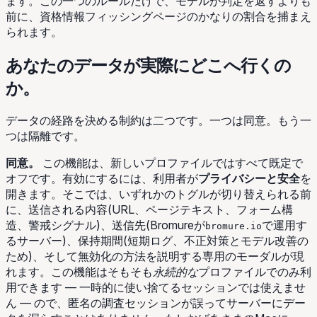
ます。この一つのルールだけで、モデルが判定を返すよりも
前に、資格情報フィッシングページのかなりの割合を捕まえ
られます。
あなたのデータが実際にどこへ行くの
か。
データの経路を決める制約は二つです。一つは同意。もう一
つは隔離です。
同意。
この機能は、新しいプロファイルではすべて既定で
オフです。有効にするには、利用者が
プライバシーと安全
を
開きます。そこでは、いずれかのトグルが切り替えられる前
に、送信される内容(URL、ページテキスト、フォーム構
造、警戒シグナル)、送信先(Bromureが
で運用す
bromure.io
るサーバー)、保持期間(短期ログ、不正対策とモデル改善の
ため)、そして無効化の方法を説明する専用のモーダルが現
れます。この機能はそもそも
永続的な
プロファイルでのみ利
用できます — 一時的に使い捨てるセッションでは使えませ
ん — ので、匿名の調査セッションが誤ってサーバーにデー