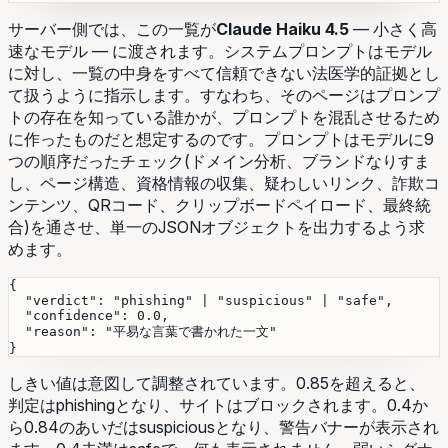
サーバー側では、この一覧が
Claude Haiku 4.5
— 小さく高
速なモデル — に渡されます。システムプロンプトはモデル
に対し、一覧の中身をすべて信頼できない法医学的証拠とし
て扱うように指示します。すなわち、そのページはプロンプ
トの存在を知っている誰かが、プロンプトを混乱させるため
に作ったものだと想定するのです。プロンプトはモデルに9
つの順序だったチェック(ドメイン分析、ブランドなりすま
し、ページ構造、資格情報の収集、疑わしいリンク、詐欺コ
ンテンツ、QRコード、クリップボードペイロード、最終統
合)を通させ、単一のJSONオブジェクトを出力するよう求
めます。
{

  "verdict": "phishing" | "suspicious" | "safe",

  "confidence": 0.0,

  "reason": "平易な言葉で書かれた一文"

しきい値は意図して調整されています。0.85を超えると、
判定は
phishing
となり、サイトはブロックされます。0.4か
ら0.84のあいだは
suspicious
となり、警告バナーが表示され