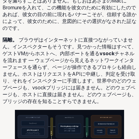
タを漏らすことはありません。もしおばあさまのMacに
Bromureを入れて、この機能を彼女のために有効にしたので
あれば、彼女の目の前に現れるバナーこそが、信頼する誰か
によって、彼女のために、意図的にその選択がなされた証な
のです。
隔離。
ブラウザはインターネットに直接つながっていませ
ん。インスペクターもそうです。見つかった情報はすべて、
ゲストVMからホストへ、内部ポートを通る
vsock
チャネル
を流れます — ウェブページから見えるネットワークインタ
ーフェースを通らず、ページが操作できるプロキシも経由し
ません。ホストはリクエストをAPIに中継し、判定を受け取
り、それをインスペクターに手渡します。世界中のどのウェ
ブページも、vsockブリッジには届きません。どのウェブペ
ージも、ホストに直接は届きません。どのウェブページも、
ブリッジの存在を知ることすらできません。
ゲストVM(ブラウザ)
macOSホスト
BROMURE API
ウェブページ
bromure.io/v1/analyze
PhishingAnalysisBridge
ゲストの発見を中継
phishing-guard
memcache
Haiku 4.5
APIへの唯一の経路
vsock :5950
コンテンツスクリプト
TTL 1時間
判定JSON
HTTPS
バックグラウンドワーカー