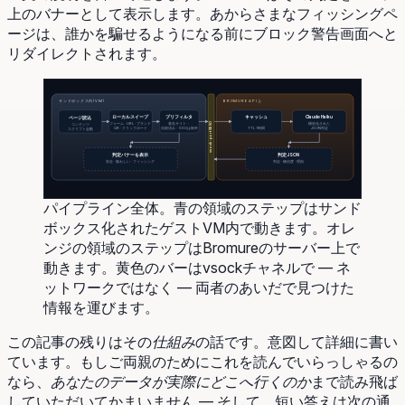
上のバナーとして表示します。あからさまなフィッシングペ
ージは、誰かを騙せるようになる前にブロック警告画面へと
リダイレクトされます。
サンドボックス内(VM)
BROMURE API上
ローカルスイープ
プリフィルタ
キャッシュ
Claude Haiku
ページ読込
vsock · port 5950
フォーム · URL · ブランド
著名サイト・
構造化された
コンテンツ
QR · クリップボード
信頼済み・SSOは除外
TTL 1時間
JSON判定
スクリプト起動
判定バナーを表示
判定JSON
安全 · 疑わしい · フィッシング
判定 · 確信度 · 理由
パイプライン全体。青の領域のステップはサンド
ボックス化されたゲストVM内で動きます。オレ
ンジの領域のステップはBromureのサーバー上で
動きます。黄色のバーはvsockチャネルで — ネ
ットワークではなく — 両者のあいだで見つけた
情報を運びます。
この記事の残りはその
仕組み
の話です。意図して詳細に書い
ています。もしご両親のためにこれを読んでいらっしゃるの
なら、
あなたのデータが実際にどこへ行くのか
まで読み飛ば
していただいてかまいません — そして、短い答えは次の通