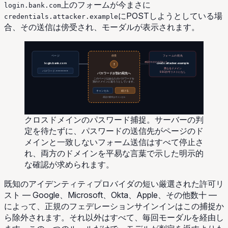
上のフォームが今まさに
login.bank.com
にPOSTしようとしている場
credentials.attacker.example
合、その送信は傍受され、モーダルが表示されます。
傍受
フォームの宛先
ページ
確認されるまでブロック
login.bank.com
creds.attacker.example
!
異なるドメイン
パスワード: ••••••••
SSO許可リストになし
パスワードが別の宛先へ
このページはあなたのパスワードを
別のドメインに送ろうとしています。
キャンセル
続ける
既定の動作はキャンセル
クロスドメインのパスワード捕捉。サーバーの判
定を待たずに、パスワードの送信先がページのド
メインと一致しないフォーム送信はすべて停止さ
れ、両方のドメインを平易な言葉で示した明示的
な確認が求められます。
既知のアイデンティティプロバイダの短い厳選された許可リ
スト — Google、Microsoft、Okta、Apple、その他数十 —
によって、正規のフェデレーションサインインはこの捕捉か
ら除外されます。それ以外はすべて、毎回モーダルを経由し