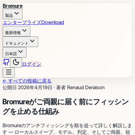
Bromure
製品
エンタープライズ
Download
最新情報
ドキュメント
日本語
ログイン
←
すべての投稿に戻る
公開日
2026年4月19日
·
著者
Renaud Deraison
Bromureがご両親に届く前にフィッシン
グを止める仕組み
Bromureのアンチフィッシングを順を追って詳しく解説しま
す — ローカルスイープ、モデル、判定、そしてご両親、祖