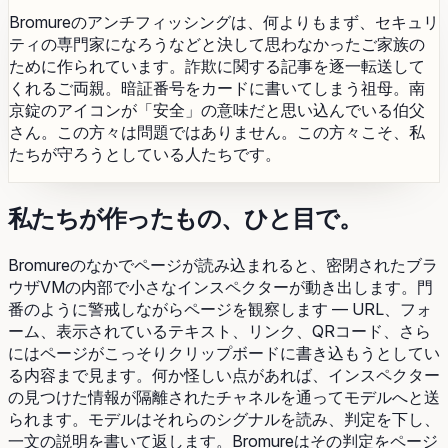
Bromureのアンチフィッシングは、何よりもまず、セキュリ
ティの専門家になろうなどと決して思わなかったご家族の
ために作られています。詐欺に関する記事を逐一転送して
くれるご両親。暗証番号をカードに書いてしまう祖母。南
京錠のアイコンが「安全」の意味だと思い込んでいる伯父
さん。この方々は問題ではありません。この方々こそ、私
たちが守ろうとしている人たちです。
私たちが作ったもの、ひと目で。
Bromureのなかでページが読み込まれると、密閉されたブラ
ウザVMの内部で小さなインスペクターが動き出します。門
番のように警戒しながらページを観察します — URL、フォ
ーム、表示されているテキスト、リンク、QRコード、さら
にはページがこっそりクリップボードに書き込もうとしてい
る内容まで見ます。何か怪しい点があれば、インスペクター
の見つけた情報が隔離されたチャネルを通ってモデルへと送
られます。モデルはそれらのシグナルを読み、判定を下し、
一文の説明を書いて返します。Bromureはその判定をページ