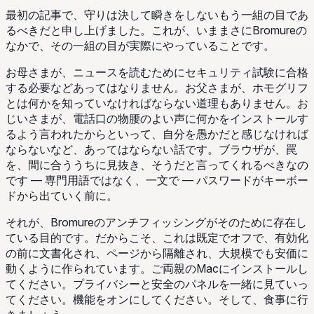
最初の記事で、守りは決して瞬きをしないもう一組の目であ
るべきだと申し上げました。これが、いままさにBromureの
なかで、その一組の目が実際にやっていることです。
お母さまが、ニュースを読むためにセキュリティ試験に合格
する必要などあってはなりません。お父さまが、ホモグリフ
とは何かを知っていなければならない道理もありません。お
じいさまが、電話口の物腰のよい声に何かをインストールす
るよう言われたからといって、自分を愚かだと感じなければ
ならないなど、あってはならない話です。ブラウザが、罠
を、間に合ううちに見抜き、そうだと言ってくれるべきなの
です — 専門用語ではなく、一文で — パスワードがキーボー
ドから出ていく前に。
それが、Bromureのアンチフィッシングがそのために存在し
ている目的です。だからこそ、これは既定でオフで、有効化
の前に文書化され、ページから隔離され、大規模でも安価に
動くように作られています。ご両親のMacにインストールし
てください。プライバシーと安全のパネルを一緒に見ていっ
てください。機能をオンにしてください。そして、食事に行