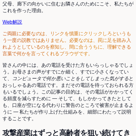
父母、廊下の向かいに住むお隣さんのためにこそ、私たちが
これを作った理由。
Web
解説
ご両親に必要なのは、リンクを慎重にクリックしろというも
う一度の説教ではありません。必要なのは、罠に足を踏み入
れようとしているのを察知し、間に合ううちに、理解できる
言葉で何かを言ってくれるブラウザです。
皆さんの中には、あの電話を受けた方もいらっしゃるでしょ
う。お母さまの声がすでにか細く、すでに小さくなってい
て、
コンピュータで何か悪いことをしてしまった気がする
と
おっしゃるあの電話です。まだその電話を待っておられる方
もいるでしょう。この記事の目的は、その電話がかかってく
る頻度を減らすために — そして、もしかかってきたとして
も、口座が空になる代わりに警告のところで被害が止まるよ
うに — 私たちが作り上げた仕組みを、細部にわたって説明
することです。
攻撃産業はずっと高齢者を狙い続けてき