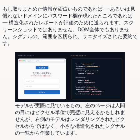
もし取りまとめた情報が
面白い
ものであれば — あるいは見
慣れないドメインにパスワード欄が現れたところであれば
— 構造化されたレポートが評価のために送られます。スク
リーンショットではありません。DOM全体でもありませ
ん。シグナルの、範囲を区切られ、サニタイズされた要約で
す。
利用者に見えているもの
モデルが見ているもの
paypai-secure.xyz/login
"domain":
"paypai-secure.xyz"
,
"urlSuspicion":
["brand-in-subdomain"]
,
PayPal
"brandSignals":
"title":
"Log in to your account"
,
アカウントにログイン
"logoDomain":
"i.imgur.com"
,
すぐにアカウントをご確認ください。
"domainMismatch":
"claimed":
"paypal"
,
メールアドレス
"actual":
"paypai-secure.xyz"
,
パスワード
"sensitiveFields":
["password"]
,
"pageStructure":
["only-login-forms",
"minimal-navigation", "data-uri-favicon"]
,
ログイン
"contentIndicators":
["urgency-language"]
モデルが実際に見ているもの。左のページは人間
の目にはピクセル単位で完璧に見えるかもしれま
せんが、右側のモデルはレンダリングされたピク
セルからではなく、小さな構造化されたシグナル
の一覧から作業しています。