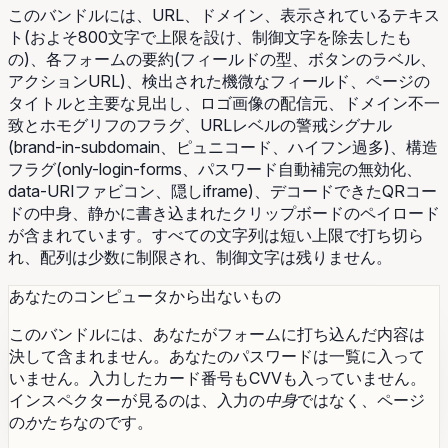
このバンドルには、URL、ドメイン、表示されているテキス
ト(およそ800文字で上限を設け、制御文字を除去したも
の)、各フォームの要約(フィールドの型、ボタンのラベル、
アクションURL)、検出された機微なフィールド、ページの
タイトルと主要な見出し、ロゴ画像の配信元、ドメイン不一
致とホモグリフのフラグ、URLレベルの警戒シグナル
(brand-in-subdomain、ピュニコード、ハイフン過多)、構造
フラグ(only-login-forms、パスワード自動補完の無効化、
data-URIファビコン、隠しiframe)、デコードできたQRコー
ドの中身、静かに書き込まれたクリップボードのペイロード
が含まれています。すべての文字列は短い上限で打ち切ら
れ、配列は少数に制限され、制御文字は残りません。
あなたのコンピュータから出ないもの
このバンドルには、あなたがフォームに打ち込んだ内容は
決して含まれません。あなたのパスワードは一覧に入って
いません。入力したカード番号もCVVも入っていません。
インスペクターが見るのは、入力の
中身
ではなく、ページ
の
かたち
なのです。