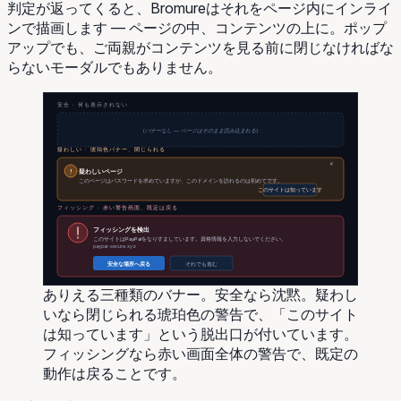
判定が返ってくると、Bromureはそれをページ内にインライ
ンで描画します — ページの中、コンテンツの上に。ポップ
アップでも、ご両親がコンテンツを見る前に閉じなければな
らないモーダルでもありません。
安全 · 何も表示されない
(バナーなし — ページはそのまま読み込まれる)
疑わしい · 琥珀色バナー、閉じられる
×
!
疑わしいページ
このページはパスワードを求めていますが、このドメインを訪れるのは初めてです。
このサイトは知っています
フィッシング · 赤い警告画面、既定は戻る
フィッシングを検出
このサイトはPayPalをなりすましています。資格情報を入力しないでください。
paypai-secure.xyz
安全な場所へ戻る
それでも進む
ありえる三種類のバナー。安全なら沈黙。疑わし
いなら閉じられる琥珀色の警告で、「このサイト
は知っています」という脱出口が付いています。
フィッシングなら赤い画面全体の警告で、既定の
動作は戻ることです。