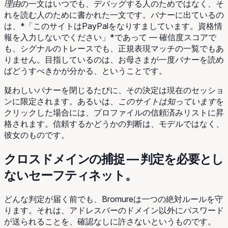
理由
の一文はいつでも、デバッグする人のためではなく、そ
れを読む人のために書かれた一文です。バナーに出ているの
は、*「このサイトはPayPalをなりすましています。資格情
報を入力しないでください」*であって — 確信度スコアで
も、シグナルのトレースでも、正規表現マッチの一覧でもあ
りません。目指しているのは、お母さまが一度バナーを読め
ばどうすべきかが分かる、ということです。
疑わしいバナーを閉じるたびに、その決定は現在のセッショ
ンに限定されます。あるいは、
このサイトは知っています
を
クリックした場合には、プロファイルの信頼済みリストに昇
格されます。信頼するかどうかの判断は、モデルではなく、
彼女のものです。
クロスドメインの捕捉 — 判定を必要とし
ないセーフティネット。
どんな判定が届く前でも、Bromureは一つの絶対ルールを守
ります。それは、アドレスバーのドメイン以外にパスワード
が送られることを、確認なしに許さないというものです。