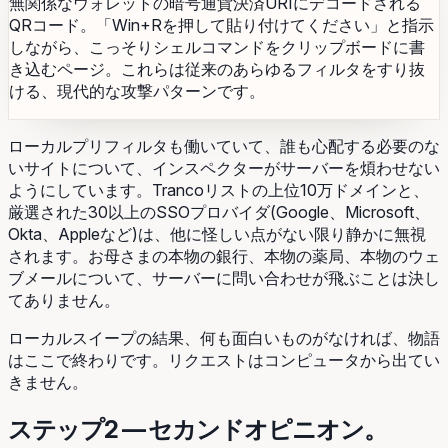
無関係なウォレットの暗号通貨決済URIにデコードされる
QRコード。「Win+Rを押して貼り付けてください」と指示
しながら、こっそりシェルコマンドをクリップボードに書
き込むページ。これらは従来のあらゆるフィルタをすり抜
ける、現代的な攻撃パターンです。
ローカルプリフィルタも働いていて、誰も心配する必要のな
いサイトについて、インスペクターがサーバーを煩わせない
ようにしています。Trancoリストの上位10万ドメインと、
厳選された30以上のSSOプロバイダ(Google、Microsoft、
Okta、Appleなど)は、他に怪しい点がない限り静かに無視
されます。お母さまの本物の銀行、本物の薬局、本物のウェ
ブメールについて、サーバーに問い合わせが飛ぶことは決し
てありません。
ローカルスイープの結果、何も面白いものがなければ、物語
はここで終わりです。リクエストはコンピュータから出てい
きません。
ステップ2 — セカンドオピニオン。