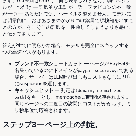
ます。0.4未満は
safe
で、何も表示されません。弱いシグナ
ルが一つだけ — 詐欺的な単語が一語、ファビコンの不一致
が一つ — あるだけでは、ハードルを越えません。モデルに
は明示的に、おばあさまのかかりつけ薬局で誤検知を出すこ
との方が、そこそこの詐欺を一件通してしまうよりも悪い、
と伝えてあります。
答えがすでに明らかな場合、モデルを完全にスキップする二
つの高速パスがあります。
ブランド不一致ショートカット
— ページがPayPalを
名乗っているのにドメインが
である
paypai-secure.xyz
場合、サーバーはLLM呼び出しもコストもなしに即座
に
suspicious
を返します。
キャッシュヒット
— 判定は
{domain, normalized
をキーとし、memcacheに1時間保存されます。
path}
同じページへの二度目の訪問はコストがかからず、ミ
リ秒単位で応答されます。
ステップ3 — ページ上の判定。