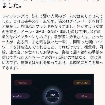
ました。
フィッシングは、決して賢い人間のゲームではありませんで
した。これは確率のゲームです。偽のログインページを何千
と量産し、見慣れたブランドをなりすまし、急かすような文
面を書き、メール・SMS・SNS・電話を通じて押し出す産
業的なパイプラインなのです。攻撃者に必要なのは、たった
一人が、ある日、ふと気を抜いた一瞬に、間違った欄にパス
ワードを打ち込んでくれること、それだけです。祖父母、両
親、連れ合いを亡くしたお隣さん、郵便で届く銀行の手紙を
信じて育った人たち — この方々は遅いのではなく、信じ深
いのです。攻撃者はそれを知っており、意図的にそこを狙っ
てきます。
「荷物のお届け」
「税務署からの還付」
ご家族
「Microsoftサポート」
「口座ロック」
パスワード一つの距離