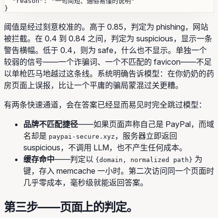
  "reason": "一句简短、通俗易懂的说明"

阈值是经过刻意校准的。高于 0.85，判定为
phishing
，网站
被拦截。在 0.4 到 0.84 之间，判定为
suspicious
，显示一条
警告横幅。低于 0.4，则为
safe
，什么也不显示。单独一个
较弱的信号——一个诈骗词、一个不匹配的 favicon——不足
以单枪匹马地越过这条线。系统明确告诉模型：在你奶奶的药
房页面上误报，比让一个平庸的骗局蒙混过关更糟。
有两条快速通道，会在答案已经显而易见时完全跳过模型：
品牌不匹配捷径
——如果页面声称自己是 PayPal，而域
名却是
，服务器立即返回
paypai-secure.xyz
suspicious
，不调用 LLM，也不产生任何成本。
缓存命中
——判定以
为
{domain, normalized path}
键，存入 memcache 一小时。第二次访问同一个页面时
几乎零成本，毫秒级就能返回答案。
第三步——页面上的判定。