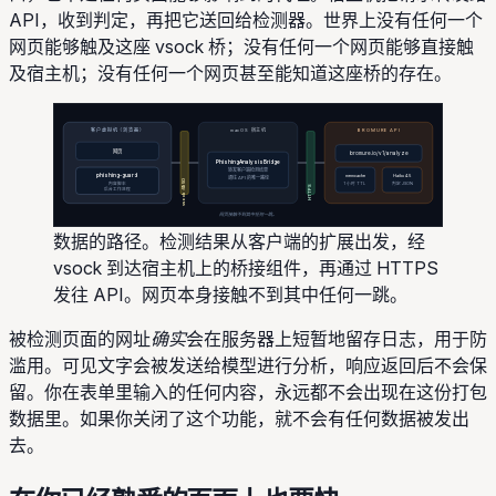
API，收到判定，再把它送回给检测器。世界上没有任何一个
网页能够触及这座 vsock 桥；没有任何一个网页能够直接触
及宿主机；没有任何一个网页甚至能知道这座桥的存在。
客户虚拟机（浏览器）
macOS 宿主机
BROMURE API
网页
bromure.io/v1/analyze
PhishingAnalysisBridge
转发客户端检测结果
phishing-guard
memcache
Haiku 4.5
通往 API 的唯一路径
vsock :5950
内容脚本
1 小时 TTL
判定 JSON
HTTPS
后台工作进程
网页接触不到其中任何一跳。
数据的路径。检测结果从客户端的扩展出发，经
vsock 到达宿主机上的桥接组件，再通过 HTTPS
发往 API。网页本身接触不到其中任何一跳。
被检测页面的网址
确实
会在服务器上短暂地留存日志，用于防
滥用。可见文字会被发送给模型进行分析，响应返回后不会保
留。你在表单里输入的任何内容，永远都不会出现在这份打包
数据里。如果你关闭了这个功能，就不会有任何数据被发出
去。