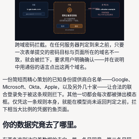
拦截
表单目标
页面
在确认之前已被阻止
login.bank.com
creds.attacker.example
!
不同的域名
password: ••••••••
不在 SSO 允许名单内
密码正被发往别处
这个页面即将把
您的密码发送到另一个域名。
取消
继续
默认动作是取消
跨域密码拦截。在任何服务器判定到来之前，只要
一次表单提交的密码目标与页面所在的域名不一
致，就会被拦下，要求用户明确确认——并在说明
中用通俗的语言点出这两个域名。
一份简短而精心策划的已知身份提供商白名单——Google、
Microsoft、Okta、Apple，以及另外几十家——让合法的联
合登录免于被这条规则拦下。其他一切都会每次都被弹出模态
框。仅凭这一条规则本身，就能在模型尚未返回判定之前，拦
下相当大比例的凭据钓鱼页面。
你的数据究竟去了哪里。