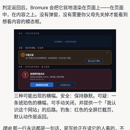
判定返回后，Bromure 会把它就地渲染在页面上——在页面
中，在内容之上。没有弹窗，没有需要你父母先关掉才能看到
想看内容的模态框。
安全 · 不显示任何内容
（没有横幅——页面正常加载）
可疑 · 琥珀色横幅，可关闭
×
!
可疑页面
这个页面正在向您索要密码，但这是您第一次访问这个域名。
我认识这个网站
钓鱼 · 红色全屏拦截页，默认返回
检测到钓鱼攻击
此站点正在冒充 PayPal。请勿输入您的凭据。
paypai-secure.xyz
返回到安全页面
仍然继续访问
三种可能出现的横幅。安全：保持静默。可疑：一
条琥珀色的横幅，可手动关闭，并提供一个「我认
识这个网站」的后路。钓鱼：红色的全屏拦截页，
默认动作是返回。
理由
那一行永远都是一句话，是写给正在读它的人看的，不