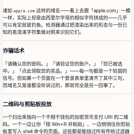
诸如
这样的域名——看上去跟「apple.com」一模
аррӏе.com
一样，实际上却是由西里尔字母的相似字符拼成的——几乎
可以肯定就是钓鱼。检测器通过把渲染出来的形态与一份已
知的易混淆字符集做对照来识别它们。
诈骗话术
「请确认您的密码。」「请验证您的账户。」「您已被选
中。」「点此领取您的奖品。」——每一句都是一个较弱的
信号。但如果一个页面在一个登录表单里凑齐了其中三句，
而域名又是谁都没听说过的，那就完全是另一回事了。
二维码与剪贴板投放
一个扫出来指向一个不相干钱包的加密货币支付 URI 的二维
码。一个一边让你「按 Win+R 并粘贴」、一边悄悄往你剪贴
板里写入 shell 命令的页面。这些都是能绕过所有传统过滤器