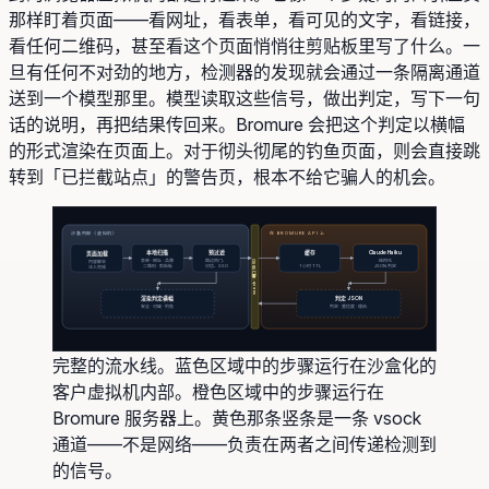
那样盯着页面——看网址，看表单，看可见的文字，看链接，
看任何二维码，甚至看这个页面悄悄往剪贴板里写了什么。一
旦有任何不对劲的地方，检测器的发现就会通过一条隔离通道
送到一个模型那里。模型读取这些信号，做出判定，写下一句
话的说明，再把结果传回来。Bromure 会把这个判定以横幅
的形式渲染在页面上。对于彻头彻尾的钓鱼页面，则会直接跳
转到「已拦截站点」的警告页，根本不给它骗人的机会。
沙盒内部（虚拟机）
在 BROMURE API 上
本地扫描
预过滤
缓存
Claude Haiku
页面加载
表单 · 网址 · 品牌
跳过热门、
结构化
vsock · 端口 5950
内容脚本
二维码 · 剪贴板
可信、SSO
1 小时 TTL
JSON 判定
注入完成
渲染判定横幅
判定 JSON
安全 · 可疑 · 钓鱼
判定 · 置信度 · 理由
完整的流水线。蓝色区域中的步骤运行在沙盒化的
客户虚拟机内部。橙色区域中的步骤运行在
Bromure 服务器上。黄色那条竖条是一条 vsock
通道——不是网络——负责在两者之间传递检测到
的信号。