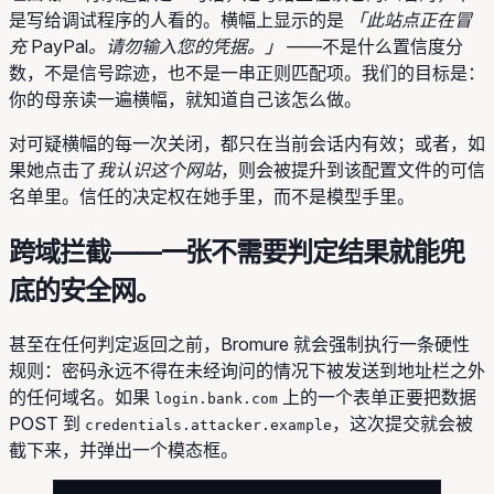
是写给调试程序的人看的。横幅上显示的是
「此站点正在冒
充 PayPal。请勿输入您的凭据。」
——不是什么置信度分
数，不是信号踪迹，也不是一串正则匹配项。我们的目标是：
你的母亲读一遍横幅，就知道自己该怎么做。
对可疑横幅的每一次关闭，都只在当前会话内有效；或者，如
果她点击了
我认识这个网站
，则会被提升到该配置文件的可信
名单里。信任的决定权在她手里，而不是模型手里。
跨域拦截——一张不需要判定结果就能兜
底的安全网。
甚至在任何判定返回之前，Bromure 就会强制执行一条硬性
规则：密码永远不得在未经询问的情况下被发送到地址栏之外
的任何域名。如果
上的一个表单正要把数据
login.bank.com
POST 到
，这次提交就会被
credentials.attacker.example
截下来，并弹出一个模态框。