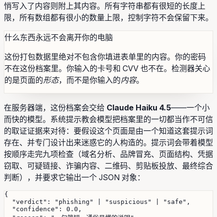
悄写入了内容则附上其内容。所有字符串都有很短的长度上
限，所有数组都有很小的数量上限，控制字符不会保留下来。
什么东西永远不会离开你的电脑
这份打包数据里绝对不包含你填进表单里的内容。你的密码
不在这份档案里。你输入的卡号和 CVV 也不在。检测器关心
的是页面的
形态
，而不是你输入的
内容
。
在服务器端，这份档案会交给
Claude Haiku 4.5
——一个小
而快的模型。系统提示教会模型把档案里的一切都当作不可信
的取证证据来对待：要假设这个页面是由一个知道这套提示词
存在、并专门设计出来迷惑它的人构造的。提示词会带着模型
按顺序走完九项检查（域名分析、品牌冒充、页面结构、凭据
窃取、可疑链接、诈骗内容、二维码、剪贴板投放、最终综合
判断），并要求它输出一个 JSON 对象：
{

  "verdict": "phishing" | "suspicious" | "safe",

  "confidence": 0.0,
