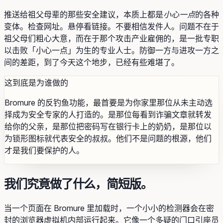
推送给祖父母辈的那些安全建议，本质上都是
小心一点
的各种
变体。检查网址。悬停看链接。不要相信发件人。问题不在于
祖父母们粗心大意，而在于那个攻击产业雇佣的，是一批专职
以击败「小心一点」为生的专业人士。防御一方与进攻一方之
间的差距，到了今天这个地步，已经有些难堪了。
这到底是为谁做的
Bromure 的反钓鱼功能，最首要是为你家里那位从未主动选
择成为安全专家的人打造的。是那位每看到诈骗文章就转发
给你的父亲，是那位把密码写在银行卡上的奶奶，是那位以
为锁形图标就代表安全的叔叔。他们不是问题的根源，他们
才是我们要保护的人。
我们究竟做了什么，简短版。
当一个页面在 Bromure 里加载时，一个小小的检测器会在密
封的浏览器虚拟机内部运行起来。它像一个多疑的门口引座员