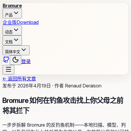
Bromure
产品
企业版
Download
动态
文档
简体中文
登录
←
返回所有文章
发布于
2026年4月19日
·
作者
Renaud Deraison
Bromure 如何在钓鱼攻击找上你父母之前
将其拦下
一步步拆解 Bromure 的反钓鱼机制——本地扫描、模型、判