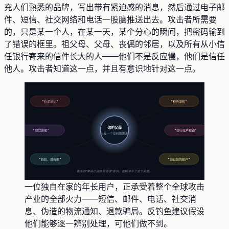
充人们熟悉的品牌，写出带有紧迫感的消息，然后通过电子邮
件、短信、社交网络和电话一股脑推送出去。攻击者所需要
的，只是某一个人，在某一天，某个分心的瞬间，把密码输到
了错误的框里。祖父母、父母、丧偶的邻居，以及所有从小信
任银行寄来的信件长大的人——他们不是反应慢，他们是信任
他人。攻击者知道这一点，并且有意识地针对这一点。
"快递送达"
"税务退税"
你的父母
"微软客服"
"银行账户被锁"
只差一个密码的距离
"奶奶，是我啊"
"验证您的账户"
再多的"学会识别拼写错误"培训，也解决不了这个问题。
一位独自在家的年长用户，正承受着整个全球攻击
产业的全部火力——短信、邮件、电话、社交消
息、伪造的物流通知、退款骗局。反钓鱼建议假设
他们能够逐一辨别处理，可他们做不到。