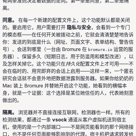
有两条准则决定着数据的走向。第一条是同意，第二条是隔
离。
同意。
在每一个新建的配置文件上，这个功能默认都是关闭
的。要启用它，用户需要打开
隐私与安全
，会看到一个专门
的模态框——在任何开关被拨动之前，它就会清清楚楚地告诉
你：发送的到底是什么（网址、页面文字、表单结构、警告信
号）、会送到哪里（一台由 Bromure 在
运营的服
bromure.io
务器）、保留多久（短期日志，用于防滥用和模型改进），以
及怎样关掉它。这个功能只在
持久化
配置文件上才可用——不
会在临时的、用完即弃的会话上启用——这样一来，一个匿名
研究会话就不会意外地把数据泄露到服务器。如果你给奶奶的
Mac 装上 Bromure 并替她开启这个功能，她看到的横幅本
身，就是一个证据：这个选择是某位她信任的人，代表她刻意
做出的。
隔离。
浏览器并不直接连接互联网，检测器也一样。所有的
检测结果，都通过一条
vsock
通道从客户虚拟机送到宿主
机，使用的是一个内部端口——不是网页能看到的那个网络接
口，也不是任何页面能够影响到的代理。宿主机把请求转发给