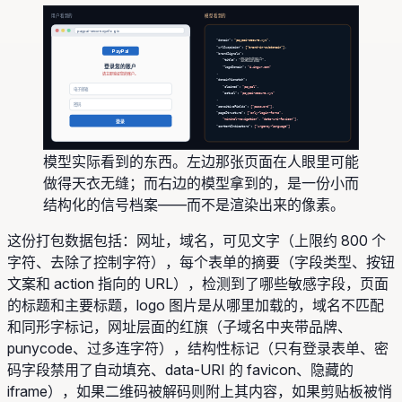
用户看到的
模型看到的
paypai-secure.xyz/login
"domain":
"paypai-secure.xyz"
,
"urlSuspicion":
["brand-in-subdomain"]
,
PayPal
"brandSignals":
"登录您的账户"
"title":
,
登录您的账户
"logoDomain":
"i.imgur.com"
请立即验证您的账户。
,
"domainMismatch":
"claimed":
"paypal"
,
电子邮箱
"actual":
"paypai-secure.xyz"
,
密码
"sensitiveFields":
["password"]
,
"pageStructure":
["only-login-forms",
"minimal-navigation", "data-uri-favicon"]
,
登录
"contentIndicators":
["urgency-language"]
模型实际看到的东西。左边那张页面在人眼里可能
做得天衣无缝；而右边的模型拿到的，是一份小而
结构化的信号档案——而不是渲染出来的像素。
这份打包数据包括：网址，域名，可见文字（上限约 800 个
字符、去除了控制字符），每个表单的摘要（字段类型、按钮
文案和 action 指向的 URL），检测到了哪些敏感字段，页面
的标题和主要标题，logo 图片是从哪里加载的，域名不匹配
和同形字标记，网址层面的红旗（子域名中夹带品牌、
punycode、过多连字符），结构性标记（只有登录表单、密
码字段禁用了自动填充、data-URI 的 favicon、隐藏的
iframe），如果二维码被解码则附上其内容，如果剪贴板被悄