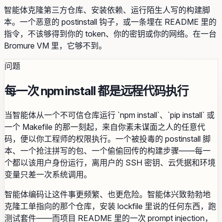
智能体克隆第三方仓库、安装依赖、运行陌生人写的构建脚
本。一个恶意的 postinstall 钩子，或一条埋在 README 里的
指令，不该够得到你的 token、你的密钥或你的网络。在一台
Bromure VM 里，它够不到。
问题
每一次 npm install 都是远程代码执行
当智能体从一个不可信仓库运行 `npm install`、`pip install` 或
一个 Makefile 的那一刻起，来自你素未谋面之人的任意代
码，便以你工程师的权限执行。一个被投毒的 postinstall 脚
本、一个抢注拼写的包、一个偷偷回传的构建步骤——每一
个都以该用户身份运行，离用户的 SSH 密钥、云凭据和环境
变量只差一次系统调用。
智能体编码让这件事更频繁、也更危险。智能体兴致勃勃地
克隆工单指向的那个仓库，安装 lockfile 里说的任何东西，跑
测试套件——而项目 README 里的一次 prompt injection，