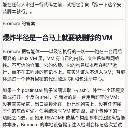
能在任何人审过一行代码之前，就把它引向「跑一下这个安
装脚本就行」。
Bromure 的答案
爆炸半径是一台马上就要被删除的 VM
Bromure 把智能体——以及它执行的一切——跑在一台用后
即弃的 Linux VM 里，VM 有自己的内核、文件系统和网络
栈。不可信的仓库、它的依赖、它的构建脚本都在那里运
行，而不在工程师的笔记本上。真实凭证从不进入 VM；智能
体通过一个持有秘密的代理触达 Git 和包注册中心。
如果一个 postinstall 钩子试图读取 `~/.ssh`、外泄一个环境变
量或打开一个反向 shell，它面对的是一台用后即弃的 VM：
没有真实秘密，出口被锁死在一份允许列表上，没有任何属
于你的东西可偷。任务结束时 VM 被销毁，那个包种下的一
切随之而去。而如果 README 或某个构建脚本试图操纵智能
体本身，Bromure 的本地设备提示注入检测会标记这次尝试