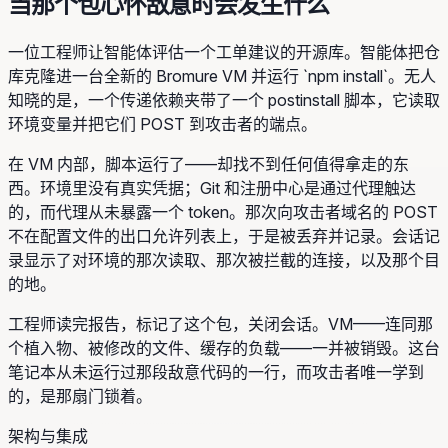
当那个包心怀敌意时会发生什么
一位工程师让智能体评估一个工单建议的开源库。智能体把仓
库克隆进一台全新的 Bromure VM 并运行 `npm install`。无人
知晓的是，一个传递依赖夹带了一个 postinstall 脚本，它读取
环境变量并把它们 POST 到攻击者的端点。
在 VM 内部，脚本运行了——却找不到任何值得拿走的东
西。环境里没有真实凭据；Git 和注册中心是通过代理触达
的，而代理从未暴露一个 token。那次向攻击者域名的 POST
不在配置文件的出口允许列表上，于是被丢弃并记录。会话记
录显示了对环境的那次读取、那次被拦截的连接，以及那个目
的地。
工程师读完报告，标记了这个包，关闭会话。VM——连同那
个植入物、被修改的文件、缓存的负载——一并被销毁。这台
笔记本从未运行过那段敌意代码的一行，而攻击者唯一学到
的，是那扇门锁着。
架构与集成