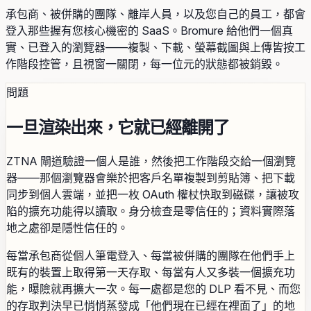
承包商、被併購的團隊、離岸人員，以及您自己的員工，都會
登入那些握有您核心機密的 SaaS。Bromure 給他們一個真
實、已登入的瀏覽器——複製、下載、螢幕截圖與上傳皆按工
作階段控管，且視窗一關閉，每一位元的狀態都被銷毀。
問題
一旦渲染出來，它就已經離開了
ZTNA 閘道驗證一個人是誰，然後把工作階段交給一個瀏覽
器——那個瀏覽器會樂於把客戶名單複製到剪貼簿、把下載
同步到個人雲端，並把一枚 OAuth 權杖快取到磁碟，讓被攻
陷的擴充功能得以讀取。身分檢查是零信任的；資料實際落
地之處卻是隱性信任的。
每當承包商從個人筆電登入、每當被併購的團隊在他們手上
既有的裝置上取得第一天存取、每當有人又多裝一個擴充功
能，曝險就再擴大一次。每一處都是您的 DLP 看不見、而您
的存取判決早已悄悄蒸發成「他們現在已經在裡面了」的地