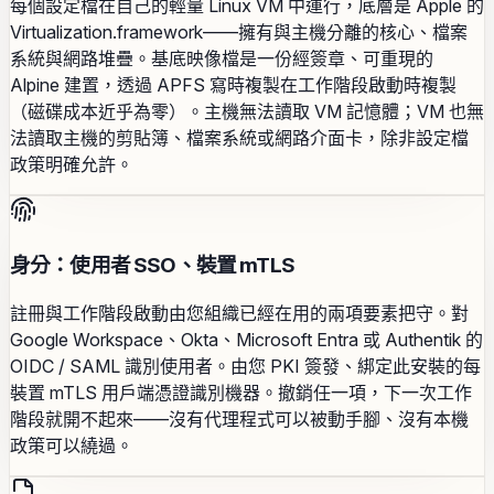
每個設定檔在自己的輕量 Linux VM 中運行，底層是 Apple 的
Virtualization.framework——擁有與主機分離的核心、檔案
系統與網路堆疊。基底映像檔是一份經簽章、可重現的
Alpine 建置，透過 APFS 寫時複製在工作階段啟動時複製
（磁碟成本近乎為零）。主機無法讀取 VM 記憶體；VM 也無
法讀取主機的剪貼簿、檔案系統或網路介面卡，除非設定檔
政策明確允許。
身分：使用者 SSO、裝置 mTLS
註冊與工作階段啟動由您組織已經在用的兩項要素把守。對
Google Workspace、Okta、Microsoft Entra 或 Authentik 的
OIDC / SAML 識別使用者。由您 PKI 簽發、綁定此安裝的每
裝置 mTLS 用戶端憑證識別機器。撤銷任一項，下一次工作
階段就開不起來——沒有代理程式可以被動手腳、沒有本機
政策可以繞過。