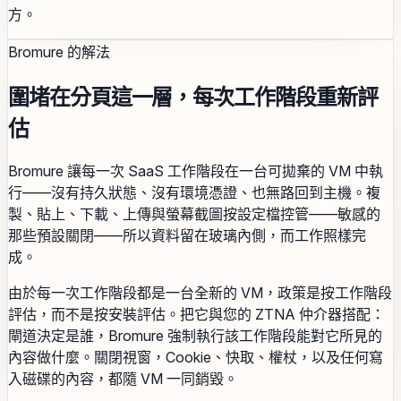
方。
Bromure 的解法
圍堵在分頁這一層，每次工作階段重新評
估
Bromure 讓每一次 SaaS 工作階段在一台可拋棄的 VM 中執
行——沒有持久狀態、沒有環境憑證、也無路回到主機。複
製、貼上、下載、上傳與螢幕截圖按設定檔控管——敏感的
那些預設關閉——所以資料留在玻璃內側，而工作照樣完
成。
由於每一次工作階段都是一台全新的 VM，政策是按工作階段
評估，而不是按安裝評估。把它與您的 ZTNA 仲介器搭配：
閘道決定是誰，Bromure 強制執行該工作階段能對它所見的
內容做什麼。關閉視窗，Cookie、快取、權杖，以及任何寫
入磁碟的內容，都隨 VM 一同銷毀。