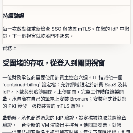
持續驗證
每一次啟動都重新檢查 SSO 與裝置 mTLS。在您的 IdP 中撤
銷，下一個視窗就乾脆開不起來。
實務上
受圍堵的存取，從登入到關閉視窗
一位財務承包商需要使用計費主控台六週。IT 指派他一個
`contained-billing` 設定檔：允許網域限定於計費 SaaS 及其
IdP，下載與剪貼簿關閉，上傳關閉，完整工作階段錄製開
啟。承包商在自己的筆電上安裝 Bromure；安裝程式針對您
的 PKI 簽發一張按裝置的 mTLS 憑證。
啟動時，承包商透過您的 IdP 驗證，設定檔被拉取並經簽章
驗證，一台全新的 VM 渲染出主控台。他閱讀發票、對帳
——但無法把客戶名單複製到剪貼簿、無法下載匯出檔，也無