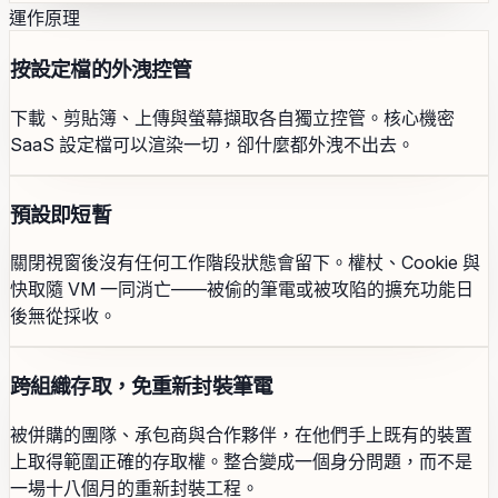
運作原理
按設定檔的外洩控管
下載、剪貼簿、上傳與螢幕擷取各自獨立控管。核心機密
SaaS 設定檔可以渲染一切，卻什麼都外洩不出去。
預設即短暫
關閉視窗後沒有任何工作階段狀態會留下。權杖、Cookie 與
快取隨 VM 一同消亡——被偷的筆電或被攻陷的擴充功能日
後無從採收。
跨組織存取，免重新封裝筆電
被併購的團隊、承包商與合作夥伴，在他們手上既有的裝置
上取得範圍正確的存取權。整合變成一個身分問題，而不是
一場十八個月的重新封裝工程。