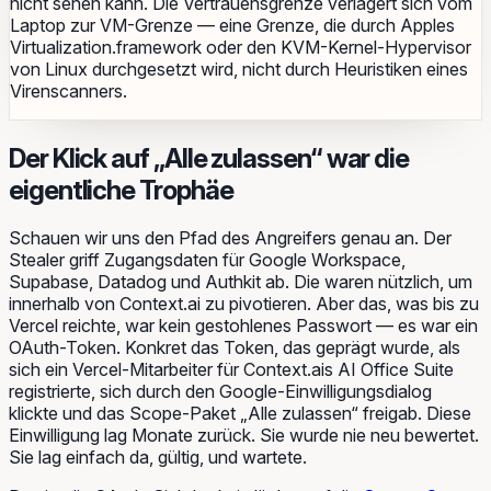
nicht sehen kann. Die Vertrauensgrenze verlagert sich vom
Laptop zur VM-Grenze — eine Grenze, die durch Apples
Virtualization.framework oder den KVM-Kernel-Hypervisor
von Linux durchgesetzt wird, nicht durch Heuristiken eines
Virenscanners.
Der Klick auf „Alle zulassen“ war die
eigentliche Trophäe
Schauen wir uns den Pfad des Angreifers genau an. Der
Stealer griff Zugangsdaten für Google Workspace,
Supabase, Datadog und Authkit ab. Die waren nützlich, um
innerhalb von Context.ai zu pivotieren. Aber das, was bis zu
Vercel
reichte, war kein gestohlenes Passwort — es war ein
OAuth-Token. Konkret das Token, das geprägt wurde, als
sich ein Vercel-Mitarbeiter für Context.ais AI Office Suite
registrierte, sich durch den Google-Einwilligungsdialog
klickte und das Scope-Paket „Alle zulassen“ freigab. Diese
Einwilligung lag Monate zurück. Sie wurde nie neu bewertet.
Sie lag einfach da, gültig, und wartete.