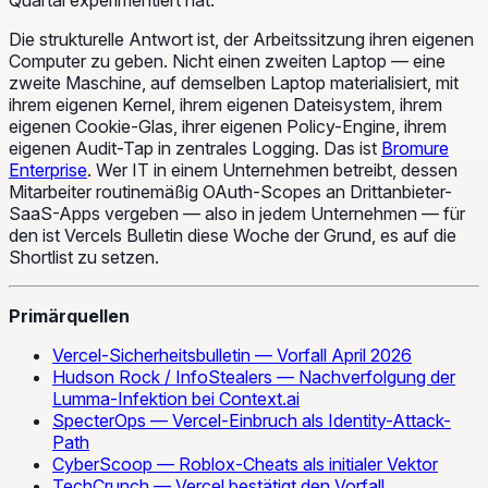
Die strukturelle Antwort ist, der Arbeitssitzung ihren eigenen
Computer zu geben. Nicht einen zweiten Laptop — eine
zweite
Maschine
, auf demselben Laptop materialisiert, mit
ihrem eigenen Kernel, ihrem eigenen Dateisystem, ihrem
eigenen Cookie-Glas, ihrer eigenen Policy-Engine, ihrem
eigenen Audit-Tap in zentrales Logging. Das ist
Bromure
Enterprise
. Wer IT in einem Unternehmen betreibt, dessen
Mitarbeiter routinemäßig OAuth-Scopes an Drittanbieter-
SaaS-Apps vergeben — also in jedem Unternehmen — für
den ist Vercels Bulletin diese Woche der Grund, es auf die
Shortlist zu setzen.
Primärquellen
Vercel-Sicherheitsbulletin — Vorfall April 2026
Hudson Rock / InfoStealers — Nachverfolgung der
Lumma-Infektion bei Context.ai
SpecterOps — Vercel-Einbruch als Identity-Attack-
Path
CyberScoop — Roblox-Cheats als initialer Vektor
TechCrunch — Vercel bestätigt den Vorfall