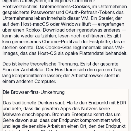
eigenes Dateisystem, ihr eigenes Chromium-
Profilverzeichnis. Unternehmens-Cookies, im Unternehmen
gespeicherte Passwörter und OAuth-Refresh-Tokens des
Unternehmens leben innerhalb dieser VM. Ein Stealer, der
auf dem Host-macOS oder Windows läuft — eingefangen
über einen Roblox-Download oder irgendetwas anderes —
kann sie weder aufzählen, lesen noch exfiltrieren. Es gibt
kein gemeinsames Chrome-Profil auf der Festplatte, das er
stehlen könnte. Das Cookie-Glas liegt innerhalb eines VM-
Images, das das Host-OS als opake Plattendatei behandelt.
Das ist keine theoretische Trennung. Es ist der gesamte
Sinn der Architektur. Der Host kann sich den ganzen Tag
lang kompromittieren lassen; der Arbeitsbrowser steht in
einem anderen Computer.
Die Browser-first-Umkehrung
Das traditionelle Denken sagt: Härte den Endpunkt mit EDR
und bete, dass die privaten Apps des Nutzers keine
Malware einschleppen. Bromure Enterprise kehrt das um:
Gehe davon aus, dass der Endpunkt kompromittiert wird,
und lege die sensible Arbeit an einen Ort, den der Endpunkt