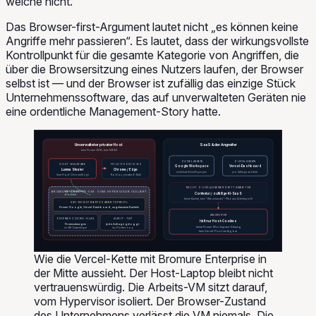
welche nicht.
Das Browser-first-Argument lautet nicht „es können keine
Angriffe mehr passieren“. Es lautet, dass der wirkungsvollste
Kontrollpunkt für die gesamte Kategorie von Angriffen, die
über die Browsersitzung eines Nutzers laufen, der Browser
selbst ist — und der Browser ist zufällig das einzige Stück
Unternehmenssoftware, das auf unverwalteten Geräten nie
eine ordentliche Management-Story hatte.
Unverwalteter privater Host
SaaS & der Angreifer
kein Firmen-EDR, kein MDM
ZUGELASSEN
ZUGELASSEN
HOST-MALWARE
PRIVATER BROWSER
Google Workspace
Vercel-Dashboard
Lumma Stealer
Chrome / Edge
sichtbare Einwilligungen
pro Anfrage auditiert
liest Host-Chrome/Edge
Roblox, privates E-Mail
NICHT ZUGELASSENER DRITTANBIETER
BROMURE-ARBEITS-VM · VOM HYPERVISOR ISOLIERT
vom Hypervisor
Context.ai / zufällige KI-SaaS
blockiert
keine Kachel, kein "Alle zulassen"-Pfad aus Arbeitsprofil
SSO-REGISTRIERTES ARBEITSPROFIL
Firmen-Google, Vercel-Dashboard, zugelassene Kacheln
ANGREIFER
EIGENES COOKIE-GLAS
AUDIT-TAP
hält nur Host-Cookies
Firmensitzungen
jede Anfrage geloggt
keine Firmen-Workspace-Sitzung
im VM-Datenträger
ins Flotten-Log
kein Vercel-Pivot verfügbar
Wie die Vercel-Kette mit Bromure Enterprise in
der Mitte aussieht. Der Host-Laptop bleibt nicht
vertrauenswürdig. Die Arbeits-VM sitzt darauf,
vom Hypervisor isoliert. Der Browser-Zustand
des Unternehmens verlässt die VM niemals. Die