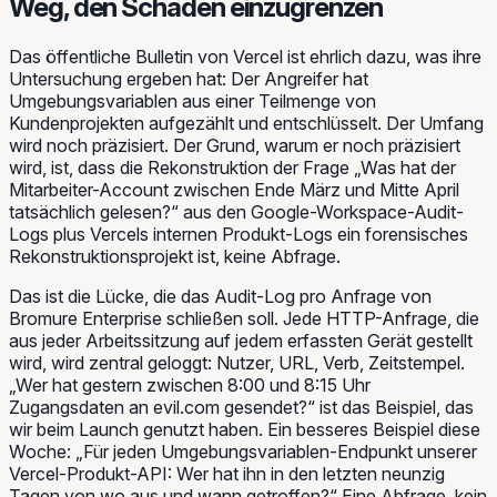
Weg, den Schaden einzugrenzen
Das öffentliche Bulletin von Vercel ist ehrlich dazu, was ihre
Untersuchung ergeben hat: Der Angreifer hat
Umgebungsvariablen aus einer Teilmenge von
Kundenprojekten aufgezählt und entschlüsselt. Der Umfang
wird noch präzisiert. Der Grund, warum er noch präzisiert
wird, ist, dass die Rekonstruktion der Frage „Was hat der
Mitarbeiter-Account zwischen Ende März und Mitte April
tatsächlich
gelesen
?“ aus den Google-Workspace-Audit-
Logs plus Vercels internen Produkt-Logs ein forensisches
Rekonstruktionsprojekt ist, keine Abfrage.
Das ist die Lücke, die das Audit-Log pro Anfrage von
Bromure Enterprise schließen soll. Jede HTTP-Anfrage, die
aus jeder Arbeitssitzung auf jedem erfassten Gerät gestellt
wird, wird zentral geloggt: Nutzer, URL, Verb, Zeitstempel.
„Wer hat gestern zwischen 8:00 und 8:15 Uhr
Zugangsdaten an evil.com gesendet?“ ist das Beispiel, das
wir beim Launch genutzt haben. Ein besseres Beispiel diese
Woche: „Für jeden Umgebungsvariablen-Endpunkt unserer
Vercel-Produkt-API: Wer hat ihn in den letzten neunzig
Tagen von wo aus und wann getroffen?“ Eine Abfrage, kein