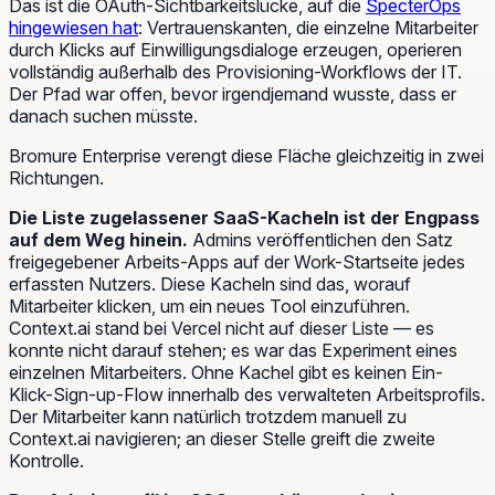
Das ist die OAuth-Sichtbarkeitslücke, auf die
SpecterOps
hingewiesen hat
: Vertrauenskanten, die einzelne Mitarbeiter
durch Klicks auf Einwilligungsdialoge erzeugen, operieren
vollständig außerhalb des Provisioning-Workflows der IT.
Der Pfad war offen, bevor irgendjemand wusste, dass er
danach suchen müsste.
Bromure Enterprise verengt diese Fläche gleichzeitig in zwei
Richtungen.
Die Liste zugelassener SaaS-Kacheln ist der Engpass
auf dem Weg hinein.
Admins veröffentlichen den Satz
freigegebener Arbeits-Apps auf der Work-Startseite jedes
erfassten Nutzers. Diese Kacheln sind das, worauf
Mitarbeiter klicken, um ein neues Tool einzuführen.
Context.ai stand bei Vercel nicht auf dieser Liste — es
konnte nicht darauf stehen; es war das Experiment eines
einzelnen Mitarbeiters. Ohne Kachel gibt es keinen Ein-
Klick-Sign-up-Flow innerhalb des verwalteten Arbeitsprofils.
Der Mitarbeiter kann natürlich trotzdem manuell zu
Context.ai navigieren; an dieser Stelle greift die zweite
Kontrolle.