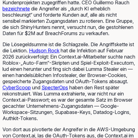
Kundenprojekten zugegriffen hatte. CEO Guillermo Rauch
bezeichnete
die Angreifer als „durch KI erheblich
beschleunigt“ und forderte Kunden auf, alle als nicht
sensibel markierten Zugangsdaten zu rotieren. Eine Gruppe,
die sich ShinyHunters nennt, versucht nun, die gestohlenen
Daten für $2M auf BreachForums zu verkaufen.
Die Lösegeldsumme ist die Schlagzeile. Die Angriffskette ist
die Lektion.
Hudson Rock
hat die Infektion auf Februar
2026 zurückverfolgt: Ein Context.ai-Mitarbeiter suchte nach
Roblox-„Auto-Farm“-Skripten und Spiel-Exploit-Executorn,
lud einen herunter und fing sich dabei Lumma Stealer ein —
einen handelsüblichen Infostealer, der Browser-Cookies,
gespeicherte Zugangsdaten und OAuth-Tokens absaugt.
CyberScoop
und
SpecterOps
haben den Rest später
rekonstruiert. Was Lumma extrahierte, war nicht nur ein
Context.ai-Passwort; es war der gesamte Satz im Browser
gecachter Unternehmens-Zugangsdaten — Google-
Workspace-Sitzungen, Supabase-Keys, Datadog-Logins,
Authkit-Tokens.
Von dort aus pivotierte der Angreifer in die AWS-Umgebung
von Context.ai, las die OAuth-Tokens aus, die Context.ai im