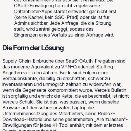
OAuth-Einwilligung für nicht zugelassene
Drittanbieter-Apps startet entweder gar nicht erst
(keine Kachel, kein SSO-Pfad) oder sie ist für
Admins sichtbar. Jede Anfrage, die die Sitzung
stellt, wird zentral geloggt, sodass das
Eingrenzen eines Vorfalls zu einer Abfrage wird.
Die Form der Lösung
Supply-Chain-Einbrüche über SaaS-OAuth-Freigaben sind
das moderne Äquivalent zu VPN-Credential-Stuffing-
Angriffen vor zehn Jahren. Beide sind Folgen einer
Vertrauenskante, die billig zu erschaffen, schwer zu
inventarisieren und unmöglich zeitnah zu widerrufen war,
wenn die Gegenseite kompromittiert wurde. Vercels Bulletin
ist sorgfältig und ehrlich; die Kette, die es beschreibt, ist nicht
Vercels Schuld. Sie ist das, was passiert, wenn derselbe
Browser auf demselben privaten Laptop die
Unternehmenssitzung des Mitarbeiters, seine Roblox-
Download-Historie und seine gesammelten „Alle zulassen“-
Einwilligungen für jedes KI-Tool enthält, mit dem er letztes
Quartal experimentiert hat.