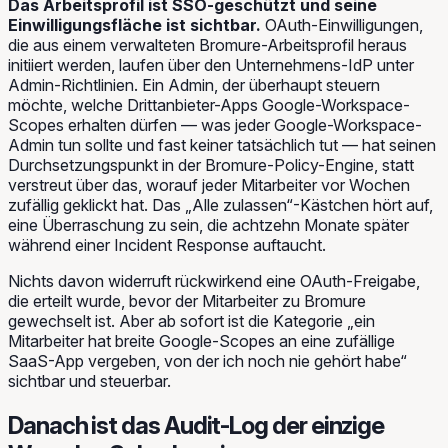
Das Arbeitsprofil ist SSO-geschützt und seine
Einwilligungsfläche ist sichtbar.
OAuth-Einwilligungen,
die aus einem verwalteten Bromure-Arbeitsprofil heraus
initiiert werden, laufen über den Unternehmens-IdP unter
Admin-Richtlinien. Ein Admin, der überhaupt steuern
möchte, welche Drittanbieter-Apps Google-Workspace-
Scopes erhalten dürfen — was jeder Google-Workspace-
Admin tun sollte und fast keiner tatsächlich tut — hat seinen
Durchsetzungspunkt in der Bromure-Policy-Engine, statt
verstreut über das, worauf jeder Mitarbeiter vor Wochen
zufällig geklickt hat. Das „Alle zulassen“-Kästchen hört auf,
eine Überraschung zu sein, die achtzehn Monate später
während einer Incident Response auftaucht.
Nichts davon widerruft rückwirkend eine OAuth-Freigabe,
die erteilt wurde, bevor der Mitarbeiter zu Bromure
gewechselt ist. Aber ab sofort ist die Kategorie „ein
Mitarbeiter hat breite Google-Scopes an eine zufällige
SaaS-App vergeben, von der ich noch nie gehört habe“
sichtbar und steuerbar.
Danach ist das Audit-Log der einzige