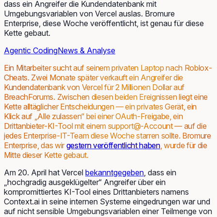
dass ein Angreifer die Kundendatenbank mit
Umgebungsvariablen von Vercel auslas. Bromure
Enterprise, diese Woche veröffentlicht, ist genau für diese
Kette gebaut.
Agentic Coding
News & Analyse
Ein Mitarbeiter sucht auf seinem privaten Laptop nach Roblox-
Cheats. Zwei Monate später verkauft ein Angreifer die
Kundendatenbank von Vercel für 2 Millionen Dollar auf
BreachForums. Zwischen diesen beiden Ereignissen liegt eine
Kette alltäglicher Entscheidungen — ein privates Gerät, ein
Klick auf „Alle zulassen“ bei einer OAuth-Freigabe, ein
Drittanbieter-KI-Tool mit einem support@-Account — auf die
jedes Enterprise-IT-Team diese Woche starren sollte. Bromure
Enterprise, das wir
gestern veröffentlicht haben
, wurde für die
Mitte dieser Kette gebaut.
Am 20. April hat Vercel
bekanntgegeben
, dass ein
„hochgradig ausgeklügelter“ Angreifer über ein
kompromittiertes KI-Tool eines Drittanbieters namens
Context.ai in seine internen Systeme eingedrungen war und
auf nicht sensible Umgebungsvariablen einer Teilmenge von