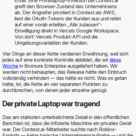
Ende. Eine Privatlaptop-Infektion bei Context.ai
greift den Browser-Zustand des Unternehmens
ab. Der Angreifer pivotiert in Context.ais AWS,
liest die OAuth-Tokens der Kunden aus und reitet
auf einer vorab erteilten „Alle zulassen“-
Einwilligung direkt in Vercels Google Workspace.
Von dort: Vercels Produkt-API und die
Umgebungsvariablen der Kunden.
Vier Dinge an dieser Kette verdienen Erwähnung, weil sich
jedes auf eine konkrete Kontrolle abbildet, die wir
diese
Woche
in Bromure Enterprise ausgeliefert haben. Wir
werden nicht behaupten, das Release hätte den Einbruch
vollständig verhindert — das hätte es nicht. Was es getan
hätte, ist, die Kette an vier separaten Punkten zu
durchbrechen, von denen jeder einzelne genügt.
Der private Laptop war tragend
Das am stärksten unterbelichtete Detail in den öffentlichen
Berichten ist, dass die infizierte Maschine ein privates Gerät
war. Der Context.ai-Mitarbeiter suchte nach Roblox-
Exploits — keine typische Unternehmensaufgabe — und die