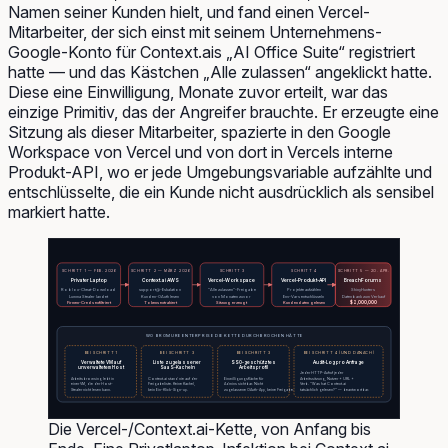
Namen
seiner
Kunden hielt, und fand einen Vercel-
Mitarbeiter, der sich einst mit seinem Unternehmens-
Google-Konto für Context.ais „AI Office Suite“ registriert
hatte — und das Kästchen „Alle zulassen“ angeklickt hatte.
Diese eine Einwilligung, Monate zuvor erteilt, war das
einzige Primitiv, das der Angreifer brauchte. Er erzeugte eine
Sitzung als dieser Mitarbeiter, spazierte in den Google
Workspace von Vercel und von dort in Vercels interne
Produkt-API, wo er jede Umgebungsvariable aufzählte und
entschlüsselte, die ein Kunde nicht ausdrücklich als sensibel
markiert hatte.
SCHRITT 2 — MÄRZ 2026
SCHRITT 1 — FEB. 2026
SCHRITT 3
SCHRITT 4
SCHRITT 5 — 20. APR.
Privater Laptop
Context.ai AWS
Vercel-Workspace
Vercel-Produkt-API
BreachForums
Roblox-Cheat-Download
support@-Eskalation
"Alle zulassen"-Freigabe
Projekte aufzählen
ShinyHunters
Lumma Stealer landet
Kunden-OAuth lesen
von Monaten zuvor
Env-Vars entschlüsseln
Datenbank zum Verkauf
$2,000,000
Firmen-Creds exfiltriert
Tokens extrahiert
Sitzung erzeugt
Kundendaten gelesen
WO BROMURE ENTERPRISE DIE KETTE DURCHBROCHEN HÄTTE
BEI SCHRITT 4 (UND DANACH)
BEI SCHRITT 1
BEI SCHRITT 3
BEI SCHRITT 3
Verwaltete VM auf
Liste zugelassener
SSO-geschütztes
Audit-Log pro Anfrage
unverwaltetem Host
SaaS-Kacheln
Arbeitsprofil
Jeder HTTP-Aufruf jeder
Arbeitsbrowsing lebt in
Context.ai stand nie auf der
Einwilligungsfläche für
Arbeitssitzung, Nutzer + URL +
einer VM, die der Host-
Freigabeliste. Keine Kachel,
Admins sichtbar. Nicht
Verb. "Was hat Context.ai
Stealer nicht lesen kann.
kein Ein-Klick-Sign-up.
zugelassene OAuth-App, keine Freigabe.
tatsächlich gelesen?" — beantwortbar.
Die Vercel-/Context.ai-Kette, von Anfang bis