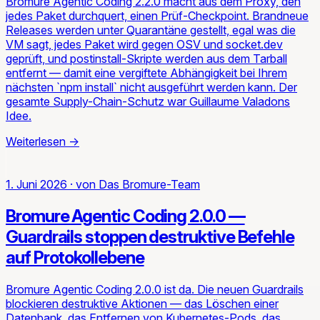
Bromure Agentic Coding 2.2.0 macht aus dem Proxy, den
jedes Paket durchquert, einen Prüf-Checkpoint. Brandneue
Releases werden unter Quarantäne gestellt, egal was die
VM sagt, jedes Paket wird gegen OSV und socket.dev
geprüft, und postinstall-Skripte werden aus dem Tarball
entfernt — damit eine vergiftete Abhängigkeit bei Ihrem
nächsten `npm install` nicht ausgeführt werden kann. Der
gesamte Supply-Chain-Schutz war Guillaume Valadons
Idee.
Weiterlesen
→
1. Juni 2026
·
von
Das Bromure-Team
Bromure Agentic Coding 2.0.0 —
Guardrails stoppen destruktive Befehle
auf Protokollebene
Bromure Agentic Coding 2.0.0 ist da. Die neuen Guardrails
blockieren destruktive Aktionen — das Löschen einer
Datenbank, das Entfernen von Kubernetes-Pods, das