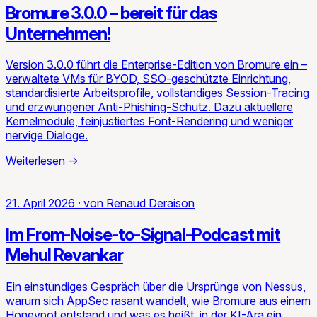
Bromure 3.0.0 – bereit für das
Unternehmen!
Version 3.0.0 führt die Enterprise-Edition von Bromure ein –
verwaltete VMs für BYOD, SSO-geschützte Einrichtung,
standardisierte Arbeitsprofile, vollständiges Session-Tracing
und erzwungener Anti-Phishing-Schutz. Dazu aktuellere
Kernelmodule, feinjustiertes Font-Rendering und weniger
nervige Dialoge.
Weiterlesen
→
21. April 2026
·
von
Renaud Deraison
Im From-Noise-to-Signal-Podcast mit
Mehul Revankar
Ein einstündiges Gespräch über die Ursprünge von Nessus,
warum sich AppSec rasant wandelt, wie Bromure aus einem
Honeypot entstand und was es heißt, in der KI-Ära ein