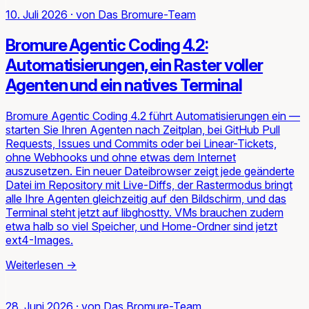
10. Juli 2026
·
von
Das Bromure-Team
Bromure Agentic Coding 4.2:
Automatisierungen, ein Raster voller
Agenten und ein natives Terminal
Bromure Agentic Coding 4.2 führt Automatisierungen ein —
starten Sie Ihren Agenten nach Zeitplan, bei GitHub Pull
Requests, Issues und Commits oder bei Linear-Tickets,
ohne Webhooks und ohne etwas dem Internet
auszusetzen. Ein neuer Dateibrowser zeigt jede geänderte
Datei im Repository mit Live-Diffs, der Rastermodus bringt
alle Ihre Agenten gleichzeitig auf den Bildschirm, und das
Terminal steht jetzt auf libghostty. VMs brauchen zudem
etwa halb so viel Speicher, und Home-Ordner sind jetzt
ext4-Images.
Weiterlesen
→
28. Juni 2026
·
von
Das Bromure-Team