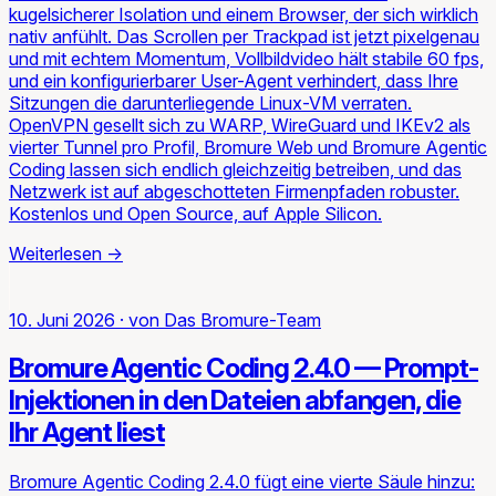
kugelsicherer Isolation und einem Browser, der sich wirklich
nativ anfühlt. Das Scrollen per Trackpad ist jetzt pixelgenau
und mit echtem Momentum, Vollbildvideo hält stabile 60 fps,
und ein konfigurierbarer User-Agent verhindert, dass Ihre
Sitzungen die darunterliegende Linux-VM verraten.
OpenVPN gesellt sich zu WARP, WireGuard und IKEv2 als
vierter Tunnel pro Profil, Bromure Web und Bromure Agentic
Coding lassen sich endlich gleichzeitig betreiben, und das
Netzwerk ist auf abgeschotteten Firmenpfaden robuster.
Kostenlos und Open Source, auf Apple Silicon.
Weiterlesen
→
10. Juni 2026
·
von
Das Bromure-Team
Bromure Agentic Coding 2.4.0 — Prompt-
Injektionen in den Dateien abfangen, die
Ihr Agent liest
Bromure Agentic Coding 2.4.0 fügt eine vierte Säule hinzu: