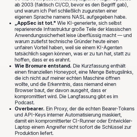
ab 2003 (faktisch CI/CD, bevor es den Begriff gab),
und warum ich Perl schließlich zugunsten einer
eigenen Sprache namens NASL aufgegeben habe.
„AppSec ist tot."
Wie KI-generierte, sich selbst
reparierende Infrastruktur große Teile der klassischen
Anwendungssicherheit leise überflüssig macht — und
warum zutiefst technische Gründer heute einen
unfairen Vorteil haben, weil sie einem KI-Agenten
tatsächlich sagen können, was er zu tun hat, statt zu
hoffen, dass er es erahnt.
Wie Bromure entstand.
Die Kurzfassung enthält
einen finanziellen Honeypot, eine Menge Betrugslinks,
die ich nicht auf meiner echten Maschine öffnen
wollte, und die Erkenntnis, dass niemand einen
Browser baut, der davon ausgeht, dass er
kompromittiert wird. Die Langfassung gibt es im
Podcast.
Overbearer.
Ein Proxy, der die echten Bearer-Tokens
und API-Keys interner Automatisierung maskiert,
damit ein kompromittierter CI-Runner oder Entwickler-
Laptop einem Angreifer nicht sofort die Schlüssel zur
Produktion liefert.