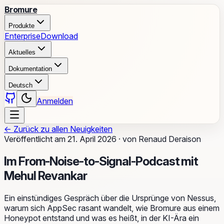
Bromure
Produkte
Enterprise
Download
Aktuelles
Dokumentation
Deutsch
Anmelden
←
Zurück zu allen Neuigkeiten
Veröffentlicht am
21. April 2026
·
von
Renaud Deraison
Im From-Noise-to-Signal-Podcast mit
Mehul Revankar
Ein einstündiges Gespräch über die Ursprünge von Nessus,
warum sich AppSec rasant wandelt, wie Bromure aus einem
Honeypot entstand und was es heißt, in der KI-Ära ein