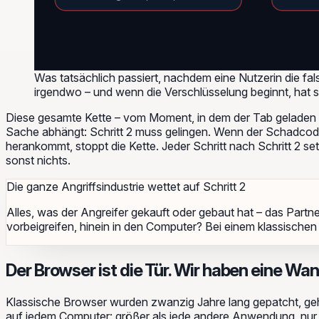
Was tatsächlich passiert, nachdem eine Nutzerin die fal
irgendwo – und wenn die Verschlüsselung beginnt, hat sic
Diese gesamte Kette – vom Moment, in dem der Tab geladen w
Sache abhängt: Schritt 2 muss gelingen. Wenn der Schadcode i
herankommt, stoppt die Kette. Jeder Schritt nach Schritt 2 
sonst nichts.
Die ganze Angriffsindustrie wettet auf Schritt 2
Alles, was der Angreifer gekauft oder gebaut hat – das Partn
vorbeigreifen, hinein in den Computer? Bei einem klassischen 
Der Browser ist die Tür. Wir haben eine W
Klassische Browser wurden zwanzig Jahre lang gepatcht, gehä
auf jedem Computer: größer als jede andere Anwendung, nur üb