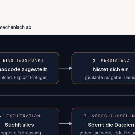
e mechanisch ab.
 · EINSTIEGSPUNKT
3 · PERSISTENZ
adcode zugestellt
Nistet sich ein
load, Exploit, Einfügen
geplante Aufgabe, Diens
6 · EXFILTRATION
7 · VERSCHLÜSSELU
Stiehlt alles
Sperrt die Dateien
doppelte Erpressung
jedes Laufwerk, jede Frei