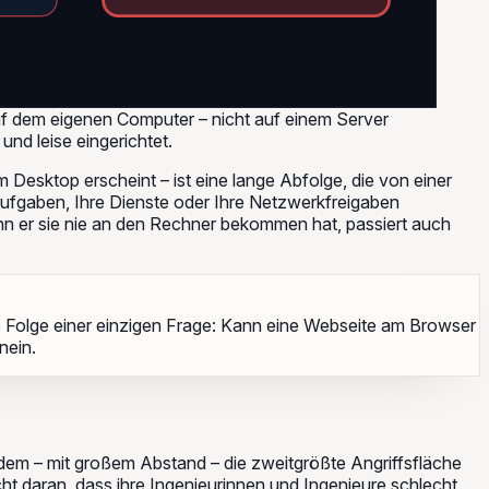
 auf dem eigenen Computer – nicht auf einem Server
und leise eingerichtet.
esktop erscheint – ist eine lange Abfolge, die von einer
Aufgaben, Ihre Dienste oder Ihre Netzwerkfreigaben
enn er sie nie an den Rechner bekommen hat, passiert auch
ie Folge einer einzigen Frage: Kann eine Webseite am Browser
nein.
dem – mit großem Abstand – die zweitgrößte Angriffsfläche
ht daran, dass ihre Ingenieurinnen und Ingenieure schlecht