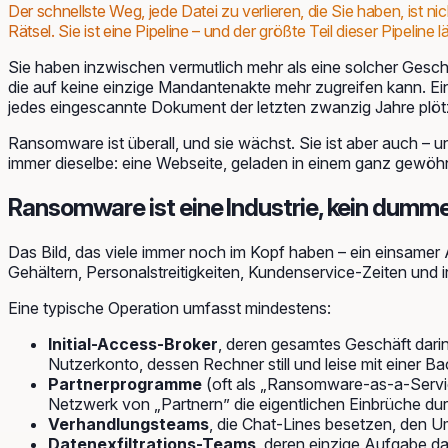
Der schnellste Weg, jede Datei zu verlieren, die Sie haben, ist 
Rätsel. Sie ist eine Pipeline – und der größte Teil dieser Pipeline
Sie haben inzwischen vermutlich mehr als eine solcher Gesch
die auf keine einzige Mandantenakte mehr zugreifen kann. Ein
jedes eingescannte Dokument der letzten zwanzig Jahre plötzl
Ransomware ist überall, und sie wächst. Sie ist aber auch – und
immer dieselbe: eine Webseite, geladen in einem ganz gewö
Ransomware ist eine Industrie, kein dumme
Das Bild, das viele immer noch im Kopf haben – ein einsamer 
Gehältern, Personalstreitigkeiten, Kundenservice-Zeiten und 
Eine typische Operation umfasst mindestens:
Initial-Access-Broker
, deren gesamtes Geschäft darin
Nutzerkonto, dessen Rechner still und leise mit einer 
Partnerprogramme
(oft als „Ransomware-as-a-Service
Netzwerk von „Partnern” die eigentlichen Einbrüche dur
Verhandlungsteams
, die Chat-Lines besetzen, den 
Datenexfiltrations-Teams
, deren einzige Aufgabe da