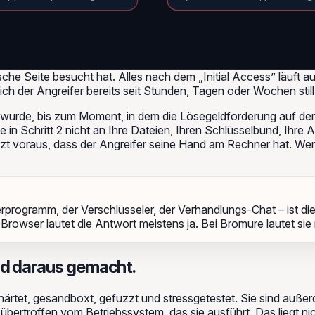
sche Seite besucht hat. Alles nach dem „Initial Access” läuft
h der Angreifer bereits seit Stunden, Tagen oder Wochen still 
urde, bis zum Moment, in dem die Lösegeldforderung auf dem D
n Schritt 2 nicht an Ihre Dateien, Ihren Schlüsselbund, Ihre 
setzt voraus, dass der Angreifer seine Hand am Rechner hat. W
erprogramm, der Verschlüsseler, der Verhandlungs-Chat – ist d
Browser lautet die Antwort meistens ja. Bei Bromure lautet sie 
and daraus gemacht.
rtet, gesandboxt, gefuzzt und stressgetestet. Sie sind außer
ertroffen vom Betriebssystem, das sie ausführt. Das liegt nic