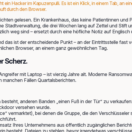
nicht ein Hacker im Kapuzenpulli. Es ist ein Klick, in einem Tab, 
 läuft durch den Browser.
ichten gelesen. Ein Krankenhaus, das keine Patientinnen und 
e Stadtverwaltung, die drei Wochen lang auf Zettel und Stift 
ich weg sind – ersetzt durch eine höfliche Notiz auf Englisch
 das ist der entscheidende Punkt – an der Eintrittsstelle fast vo
hnlichen Browser, an einem ganz gewöhnlichen Tag.
r Scherz.
Angreifer mit Laptop – ist vierzig Jahre alt. Moderne Ransomw
in manchen Fällen Quartalsberichten.
 besteht, anderen Banden „einen Fuß in der Tür” zu verkaufen
Backdoor versehen wurde.
” vermarktet), bei denen die Gruppe, die den Verschlüsseler sc
chführt.
Umsatz Ihres Unternehmens aus öffentlich zugänglichen Berich
rin besteht, Dateien zu stehlen, bevor irgendetwas verschlüssel