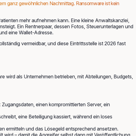
an einem ganz gewöhnlichen Nachmittag. Ransomware ist kein
Patienten mehr aufnehmen kann. Eine kleine Anwaltskanzlei,
umsteigt. Ein Rentnerpaar, dessen Fotos, Steuerunterlagen und
 und eine Wallet-Adresse.
llständig vermeidbar, und diese Eintrittsstelle ist 2026 fast
are wird als Unternehmen betrieben, mit Abteilungen, Budgets,
: Zugangsdaten, einen kompromittierten Server, ein
hreibt, eine Beteiligung kassiert, während ein loses
ten ermitteln und das Lösegeld entsprechend ansetzen.
t wird – damit die Angreifer selbst dann mit Veröffentlichung