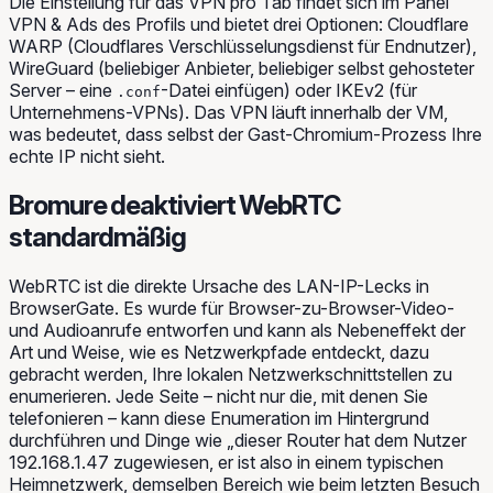
Die Einstellung für das VPN pro Tab findet sich im Panel
VPN & Ads
des Profils und bietet drei Optionen: Cloudflare
WARP (Cloudflares Verschlüsselungsdienst für Endnutzer),
WireGuard (beliebiger Anbieter, beliebiger selbst gehosteter
Server – eine
-Datei einfügen) oder IKEv2 (für
.conf
Unternehmens-VPNs). Das VPN läuft
innerhalb
der VM,
was bedeutet, dass selbst der Gast-Chromium-Prozess Ihre
echte IP nicht sieht.
Bromure deaktiviert WebRTC
standardmäßig
WebRTC ist die direkte Ursache des LAN-IP-Lecks in
BrowserGate. Es wurde für Browser-zu-Browser-Video-
und Audioanrufe entworfen und kann als Nebeneffekt der
Art und Weise, wie es Netzwerkpfade entdeckt, dazu
gebracht werden, Ihre lokalen Netzwerkschnittstellen zu
enumerieren. Jede Seite – nicht nur die, mit denen Sie
telefonieren – kann diese Enumeration im Hintergrund
durchführen und Dinge wie „dieser Router hat dem Nutzer
192.168.1.47 zugewiesen, er ist also in einem typischen
Heimnetzwerk, demselben Bereich wie beim letzten Besuch