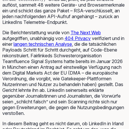
auflöst, sammelt 48 weitere Geräte- und Browsermerkmale
ein und schickt das ganze Paket – RSA-verschlüsselt, an
jeden nachfolgenden API-Aufruf angehängt – zurück an
LinkedIns Telemetrie-Endpunkt.
Die Berichterstattung wurde von
The Next Web
aufgegriffen, unabhängig von
404 Privacy
verifiziert und in
einer
langen technischen Analyse
, die die tatsächlichen
Payloads Schritt für Schritt durchgeht, auf Code-Ebene
rekonstruiert. Fairlinkeds Schwesterorganisation
Teamfluence Signal Systems hatte bereits im Januar 2026
in München einen Antrag auf einstweilige Verfügung nach
dem Digital Markets Act der EU (DMA – die europäische
Verordnung, die vorgibt, wie Gatekeeper-Plattformen
Nutzerinnen und Nutzer zu behandeln haben) gestellt. Das
Gericht lehnte ihn ab. LinkedIn seinerseits erklärte
gegenüber Journalistinnen und Journalisten, die Vorwürfe
seien „schlicht falsch” und sein Scanning richte sich nur
gegen Erweiterungen, die gegen die Nutzungsbedingungen
verstoßen.
In diesem Beitrag geht es nicht darum, ob LinkedIn in Irland