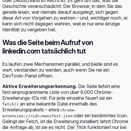
oder Deutschland im Recht ist. Es geht um das, was die
Geschichte veranschaulicht: Der Browser, in dem Sie das
gerade lesen, war niemals darauf ausgelegt, sich gegen
diese Art von Vorgehen zu wehren – und, wichtiger noch, er
kann sich nicht dagegen wehren, weil er nur eine einzige
Identität zu vergeben hat.
Was die Seite beim Aufruf von
linkedin.com tatsächlich tut
Es laufen zwei Mechanismen parallel, und beide sind es
wert, verstanden zu werden, auch wenn Sie nie ein
DevTools-Panel öffnen.
Aktive Erweiterungserkennung.
Die Seite liefert eine
fest einprogrammierte Liste von über 6.000 Chrome-
Erweiterungs-IDs mit. Für jede einzelne feuert sie ein
an eine bekannte Datei innerhalb des
fetch()
Erweiterungspakets – etwa
chrome-
oder ein bestimmtes Icon.
extension://<id>/manifest.json
Gelingt der Fetch, ist die Erweiterung installiert; lehnt Chrome
die Anfrage ab, ist sie es nicht. Der Trick funktioniert nur bei