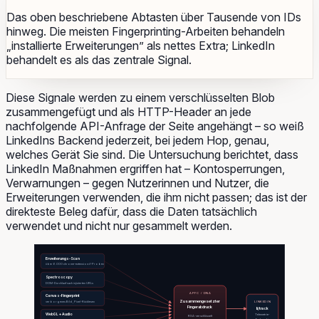
Das oben beschriebene Abtasten über Tausende von IDs
hinweg. Die meisten Fingerprinting-Arbeiten behandeln
„installierte Erweiterungen” als nettes Extra; LinkedIn
behandelt es als das zentrale Signal.
Diese Signale werden zu einem verschlüsselten Blob
zusammengefügt und als HTTP-Header an jede
nachfolgende API-Anfrage der Seite angehängt – so weiß
LinkedIns Backend jederzeit, bei jedem Hop, genau,
welches Gerät Sie sind. Die Untersuchung berichtet, dass
LinkedIn Maßnahmen ergriffen hat – Kontosperrungen,
Verwarnungen – gegen Nutzerinnen und Nutzer, die
Erweiterungen verwenden, die ihm nicht passen; das ist der
direkteste Beleg dafür, dass die Daten tatsächlich
verwendet und nicht nur gesammelt werden.
Erweiterungs-Scan
über 6.000 chrome-extension://-Proben
Spectroscopy
DOM-Durchlauf nach injizierten URLs
APFC / DNA
Canvas-Fingerprint
Zusammengesetzter
verborgenes Bild, Pixel-Rücklesen
LINKEDIN
Fingerabdruck
li/track
WebGL + Audio
Telemetrie-
RSA-verschlüsselt