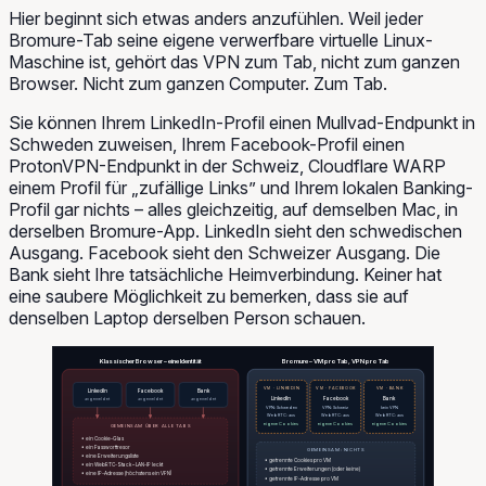
Hier beginnt sich etwas anders anzufühlen. Weil jeder
Bromure-Tab seine eigene verwerfbare virtuelle Linux-
Maschine ist, gehört das VPN zum Tab, nicht zum ganzen
Browser. Nicht zum ganzen Computer. Zum Tab.
Sie können Ihrem LinkedIn-Profil einen Mullvad-Endpunkt in
Schweden zuweisen, Ihrem Facebook-Profil einen
ProtonVPN-Endpunkt in der Schweiz, Cloudflare WARP
einem Profil für „zufällige Links” und Ihrem lokalen Banking-
Profil gar nichts – alles gleichzeitig, auf demselben Mac, in
derselben Bromure-App. LinkedIn sieht den schwedischen
Ausgang. Facebook sieht den Schweizer Ausgang. Die
Bank sieht Ihre tatsächliche Heimverbindung. Keiner hat
eine saubere Möglichkeit zu bemerken, dass sie auf
denselben Laptop derselben Person schauen.
Klassischer Browser – eine Identität
Bromure – VM pro Tab, VPN pro Tab
VM · LINKEDIN
VM · FACEBOOK
VM · BANK
LinkedIn
Facebook
Bank
angemeldet
angemeldet
angemeldet
LinkedIn
Facebook
Bank
VPN: Schweden
VPN: Schweiz
kein VPN
WebRTC: aus
WebRTC: aus
WebRTC: aus
eigene Cookies
eigene Cookies
eigene Cookies
GEMEINSAM ÜBER ALLE TABS
• ein Cookie-Glas
• ein Passworttresor
GEMEINSAM: NICHTS
• eine Erweiterungsliste
• getrennte Cookies pro VM
• ein WebRTC-Stack – LAN-IP leckt
• getrennte Erweiterungen (oder keine)
• eine IP-Adresse (höchstens ein VPN)
• getrennte IP-Adresse pro VM