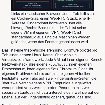
Fenster schließen → VM wird zerstört
FINGERPRINTER
FINGERPRINTER
alle drei Tabs → derselbe Nutzer
jede VM sieht aus wie eine andere Person
seitenübergreifende Identität trivial verknüpft
Links ein klassischer Browser: Jeder Tab teilt sich
ein Cookie-Glas, einen WebRTC-Stack, eine IP-
Adresse. Fingerprinter korrelieren über alle
hinweg. Rechts Bromure: Jeder Tab ist seine
eigene VM mit eigenem VPN, WebRTC ist
standardmäßig aus, und die Maschinen werden
gelöscht, wenn das Fenster geschlossen wird.
Das ist keine theoretische Trennung. Bromure bootet pro
Tab einen echten Linux-Kernel, über Apple's
Virtualization.framework. Jede VM hat ihren eigenen Kernel-
Netzwerkstack, ihre eigene
, ihren eigenen
/etc/hosts
Prozessbaum, ihren eigenen Satz Chromium-Flags, ihr
eigenes Profilverzeichnis auf einer eigenen virtuellen
Festplatte. Zwei Tabs auf zwei Fingerprinting-Seiten, die
über zwei verschiedene VPN-Endpunkte ausgeliefert
werden, sind von zwei separaten Personen mit zwei
separaten Laptops nicht zu unterscheiden, weil sie auf der
Ebene, auf der Fingerprinting operiert, genau das sind.