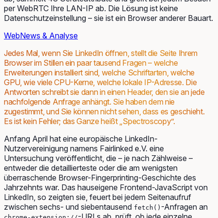
per WebRTC Ihre LAN-IP ab. Die Lösung ist keine
Datenschutzeinstellung – sie ist ein Browser anderer Bauart.
Web
News & Analyse
Jedes Mal, wenn Sie LinkedIn öffnen, stellt die Seite Ihrem
Browser im Stillen ein paar tausend Fragen – welche
Erweiterungen installiert sind, welche Schriftarten, welche
GPU, wie viele CPU-Kerne, welche lokale IP-Adresse. Die
Antworten schreibt sie dann in einen Header, den sie an jede
nachfolgende Anfrage anhängt. Sie haben dem nie
zugestimmt, und Sie können nicht sehen, dass es geschieht.
Es ist kein Fehler; das Ganze heißt „Spectroscopy”.
Anfang April hat eine europäische LinkedIn-
Nutzervereinigung namens Fairlinked e.V. eine
Untersuchung veröffentlicht, die – je nach Zählweise –
entweder die detaillierteste oder die am wenigsten
überraschende Browser-Fingerprinting-Geschichte des
Jahrzehnts war. Das hauseigene Frontend-JavaScript von
LinkedIn, so zeigten sie, feuert bei jedem Seitenaufruf
zwischen sechs- und siebentausend
-Anfragen an
fetch()
-URLs ab, prüft, ob jede einzelne
chrome-extension://