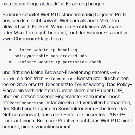
mit diesem Fingerabdruck” in Erfahrung bringen.
Bromure schaltet WebRTC standardmäßig für jedes Profil
aus, bei dem nicht sowohl Webcam als auch Mikrofon
aktiviert sind. Konkret: Wenn ein Profil keinen Webcam-
oder Mikrofonzugriff benötigt, fügt der Bromure-Launcher
zwei Chromium-Flags hinzu:
--force-webrtc-ip-handling-
policy=disable_non_proxied_udp
--enforce-webrtc-ip-permission-check
und lädt eine kleine Browser-Erweiterung namens
webrtc-
, die den
-Konstruktor durch einen
block
RTCPeerConnection
leeren Stub ersetzt. Dieser letzte Teil ist wichtig: Das Policy-
Flag allein verhindert das Durchsickern der IP über UDP,
aber ein entschlossener Fingerprinter kann immer noch
instanziieren und Verhalten beobachten;
RTCPeerConnection
der Stub bringt sogar den Konstruktor zum Scheitern. Das
Nettoergebnis ist, dass eine Seite, die LinkedIns LAN-IP-
Trick auf einem Bromure-Profil versucht, das WebRTC nicht
braucht, nichts zurückbekommt.