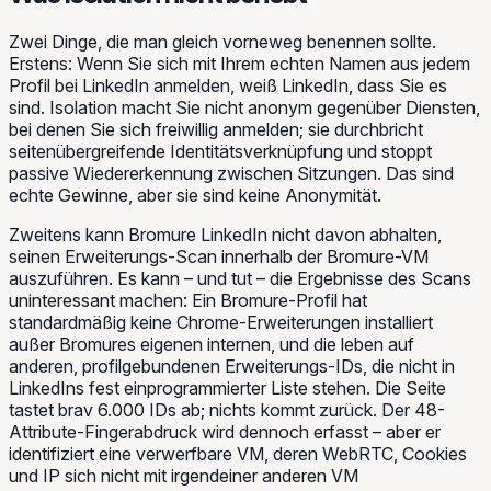
Zwei Dinge, die man gleich vorneweg benennen sollte.
Erstens: Wenn Sie sich mit Ihrem echten Namen aus jedem
Profil bei LinkedIn anmelden, weiß LinkedIn, dass Sie es
sind. Isolation macht Sie nicht anonym gegenüber Diensten,
bei denen Sie sich freiwillig anmelden; sie durchbricht
seitenübergreifende Identitätsverknüpfung und stoppt
passive Wiedererkennung zwischen Sitzungen. Das sind
echte Gewinne, aber sie sind keine Anonymität.
Zweitens kann Bromure LinkedIn nicht davon abhalten,
seinen Erweiterungs-Scan innerhalb der Bromure-VM
auszuführen. Es kann – und tut – die Ergebnisse des Scans
uninteressant machen: Ein Bromure-Profil hat
standardmäßig keine Chrome-Erweiterungen installiert
außer Bromures eigenen internen, und die leben auf
anderen, profilgebundenen Erweiterungs-IDs, die nicht in
LinkedIns fest einprogrammierter Liste stehen. Die Seite
tastet brav 6.000 IDs ab; nichts kommt zurück. Der 48-
Attribute-Fingerabdruck wird dennoch erfasst – aber er
identifiziert eine verwerfbare VM, deren WebRTC, Cookies
und IP sich nicht mit irgendeiner anderen VM