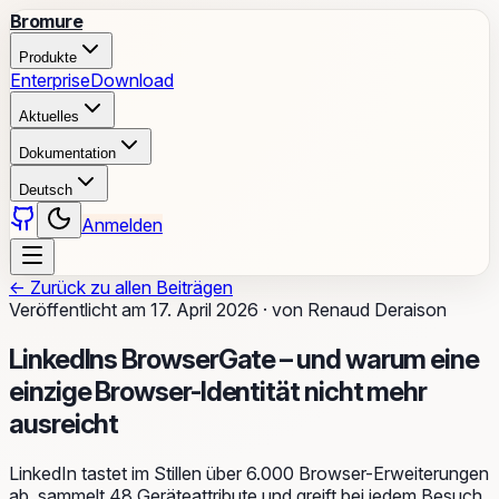
Bromure
Produkte
Enterprise
Download
Aktuelles
Dokumentation
Deutsch
Anmelden
←
Zurück zu allen Beiträgen
Veröffentlicht am
17. April 2026
·
von
Renaud Deraison
LinkedIns BrowserGate – und warum eine
einzige Browser-Identität nicht mehr
ausreicht
LinkedIn tastet im Stillen über 6.000 Browser-Erweiterungen
ab, sammelt 48 Geräteattribute und greift bei jedem Besuch