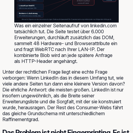
Endpunkt
65+ GPU-Parameter, Oszillator
als Header angehängt
an jeden API-Aufruf
Lokale IP per WebRTC
LAN-Adresse, auch hinter VPN
Hardware + Lokalisierung
CPU, RAM, Bildschirm, Schriften, Akku
Alle sechs Signale werden bei einem einzigen Seitenaufruf gesammelt. Die Zusammensetzung reist bei jeder nachfolgenden Anfrage mit.
Was ein einzelner Seitenaufruf von linkedin.com
tatsächlich tut. Die Seite testet über 6.000
Erweiterungen, durchläuft zusätzlich das DOM,
sammelt 48 Hardware- und Browserattribute ein
und fragt WebRTC nach Ihrer LAN-IP. Der
kombinierte Blob wird an jede spätere Anfrage
als HTTP-Header angehängt.
Unter der rechtlichen Frage liegt eine echte Frage
verborgen: Wenn LinkedIn das in diesem Umfang tut, wie
viele andere Seiten tun dann eine kleinere Version davon?
Die ehrliche Antwort: die meisten großen. LinkedIn ist nur
insofern ungewöhnlich, als die Breite seiner
Erweiterungsliste und die Sorgfalt, mit der sie konstruiert
wurde, herausragen. Der Rest des Consumer-Webs fährt
das gleiche Grundschema mit unterschiedlichem
Raffinementgrad.
Das Problem ist nicht Fingerprinting. Es ist