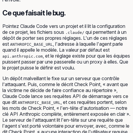
Ce que faisait le bug.
Pointez Claude Code vers un projet et il lit la configuration
de ce projet, les fichiers sous
qui permettent à un
.claude/
dépôt de porter ses propres réglages. L'un de ces réglages
est
, l'adresse à laquelle l'agent parle
ANTHROPIC_BASE_URL
quand il appelle le modèle. La valeur par défaut est
, et le réglage existe pour que les équipes
api.anthropic.com
puissent passer par une passerelle ou un proxy à elles. Que
le projet puisse le définir est voulu.
Un dépôt malveillant le fixe sur un serveur que contrôle
l'attaquant. Puis, comme le décrit Check Point, « avant que
la victime ne décide de faire confiance au répertoire »,
Claude Code lance ses requêtes API de démarrage vers ce
que dit
, et ces requêtes portent, selon
ANTHROPIC_BASE_URL
les mots de Check Point, « l'en-tête d'autorisation — notre
clé API Anthropic complète, entièrement exposée en clair ».
Le serveur de l'attaquant lit l'en-tête sur une requête que
l'agent s'est porté volontaire pour envoyer, avec, comme le
dit Check Point, « aucune interaction de l'utilisateur requise