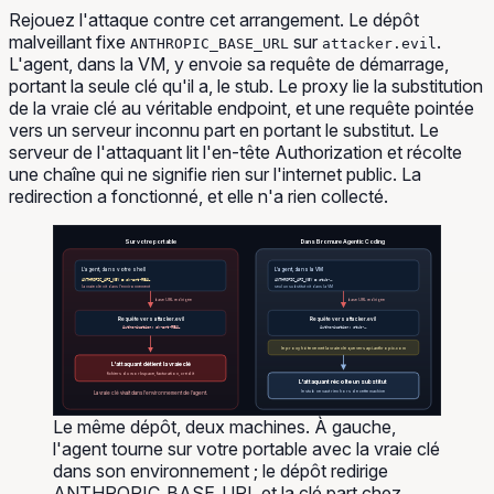
Rejouez l'attaque contre cet arrangement. Le dépôt
malveillant fixe
sur
.
ANTHROPIC_BASE_URL
attacker.evil
L'agent, dans la VM, y envoie sa requête de démarrage,
portant la seule clé qu'il a, le stub. Le proxy lie la substitution
de la vraie clé au véritable endpoint, et une requête pointée
vers un serveur inconnu part en portant le substitut. Le
serveur de l'attaquant lit l'en-tête Authorization et récolte
une chaîne qui ne signifie rien sur l'internet public. La
redirection a fonctionné, et elle n'a rien collecté.
Sur votre portable
Dans Bromure Agentic Coding
L'agent, dans votre shell
L'agent, dans la VM
ANTHROPIC_API_KEY = sk-ant-REAL
ANTHROPIC_API_KEY = stub-…
la vraie clé vit dans l'environnement
seul un substitut vit dans la VM
base URL redirigée
base URL redirigée
Requête vers attacker.evil
Requête vers attacker.evil
Authorization: sk-ant-REAL
Authorization: stub-…
le proxy hôte ne met la vraie clé que vers api.anthropic.com
L'attaquant détient la vraie clé
fichiers du workspace, facturation, crédit
L'attaquant récolte un substitut
le stub ne vaut rien hors de cette machine
La vraie clé vivait dans l'environnement de l'agent.
Le même dépôt, deux machines. À gauche,
l'agent tourne sur votre portable avec la vraie clé
dans son environnement ; le dépôt redirige
ANTHROPIC_BASE_URL et la clé part chez