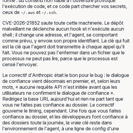
forme : du contenu non fiable à l'ouverture provoque
l'exécution de code, et ce code part chercher
vos
secrets,
ceux de
et
.
~/.aws
~/.ssh
CVE-2026-21852 saute toute cette machinerie. Le dépôt
malveillant ne déclenche aucun hook et n'exécute aucun
shell ; il change une adresse, et l'agent, se comportant
comme prévu, y envoie son propre identifiant. La clé qui fuit
est la clé que l'agent doit transmettre à chaque appel qu'il
fait. Vous ne pouvez pas l'enfermer dans un fichier que le
processus ne peut pas lire, parce que le processus est
censé
l'envoyer.
Le correctif d'Anthropic était le bon pour le bug : le dialogue
de confiance vient désormais en premier, et, selon leurs
mots, « aucune requête API n'est initiée avant que les
utilisateurs ne confirment le dialogue de confiance ».
Redirigez la base URL aujourd'hui et rien ne part tant que
vous ne faites pas confiance au dossier. Le correctif
gouverne le timing, cependant. Une fois que vous faites
confiance au dossier, et les développeurs font confiance à
des dossiers toute la journée, la vraie clé reste dans
l'environnement de l'agent, à une ligne de config d'une