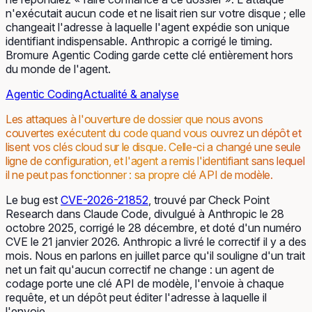
n'exécutait aucun code et ne lisait rien sur votre disque ; elle
changeait l'adresse à laquelle l'agent expédie son unique
identifiant indispensable. Anthropic a corrigé le timing.
Bromure Agentic Coding garde cette clé entièrement hors
du monde de l'agent.
Agentic Coding
Actualité & analyse
Les attaques à l'ouverture de dossier que nous avons
couvertes exécutent du code quand vous ouvrez un dépôt et
lisent vos clés cloud sur le disque. Celle-ci a changé une seule
ligne de configuration, et l'agent a remis l'identifiant sans lequel
il ne peut pas fonctionner : sa propre clé API de modèle.
Le bug est
CVE-2026-21852
, trouvé par Check Point
Research dans Claude Code, divulgué à Anthropic le 28
octobre 2025, corrigé le 28 décembre, et doté d'un numéro
CVE le 21 janvier 2026. Anthropic a livré le correctif il y a des
mois. Nous en parlons en juillet parce qu'il souligne d'un trait
net un fait qu'aucun correctif ne change : un agent de
codage porte une clé API de modèle, l'envoie à chaque
requête, et un dépôt peut éditer l'adresse à laquelle il
l'envoie.