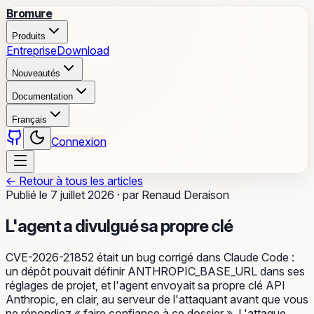
Bromure
Produits
Entreprise
Download
Nouveautés
Documentation
Français
Connexion
←
Retour à tous les articles
Publié le
7 juillet 2026
·
par
Renaud Deraison
L'agent a divulgué sa propre clé
CVE-2026-21852 était un bug corrigé dans Claude Code :
un dépôt pouvait définir ANTHROPIC_BASE_URL dans ses
réglages de projet, et l'agent envoyait sa propre clé API
Anthropic, en clair, au serveur de l'attaquant avant que vous
ne répondiez « faire confiance à ce dossier ». L'attaque