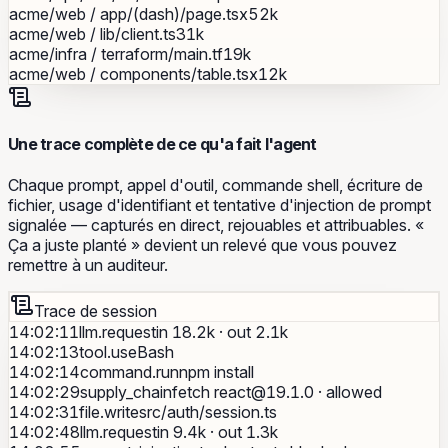
acme/web
/
app/(dash)/page.tsx
52k
acme/web
/
lib/client.ts
31k
acme/infra
/
terraform/main.tf
19k
acme/web
/
components/table.tsx
12k
Une trace complète de ce qu'a fait l'agent
Chaque prompt, appel d'outil, commande shell, écriture de
fichier, usage d'identifiant et tentative d'injection de prompt
signalée — capturés en direct, rejouables et attribuables. «
Ça a juste planté » devient un relevé que vous pouvez
remettre à un auditeur.
Trace de session
14:02:11
llm.request
in 18.2k · out 2.1k
14:02:13
tool.use
Bash
14:02:14
command.run
npm install
14:02:29
supply_chain
fetch
react@19.1.0
· allowed
14:02:31
file.write
src/auth/session.ts
14:02:48
llm.request
in 9.4k · out 1.3k