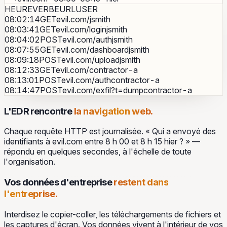
HEURE
VERBE
URL
USER
08:02:14
GET
evil.com/
jsmith
08:03:41
GET
evil.com/login
jsmith
08:04:02
POST
evil.com/auth
jsmith
08:07:55
GET
evil.com/dashboard
jsmith
08:09:18
POST
evil.com/upload
jsmith
08:12:33
GET
evil.com/
contractor-a
08:13:01
POST
evil.com/auth
contractor-a
08:14:47
POST
evil.com/exfil?t=dump
contractor-a
L'EDR rencontre
la navigation web.
Chaque requête HTTP est journalisée. « Qui a envoyé des
identifiants à evil.com entre 8 h 00 et 8 h 15 hier ? » —
répondu en quelques secondes, à l'échelle de toute
l'organisation.
Vos données d'entreprise
restent dans
l'entreprise.
Interdisez le copier-coller, les téléchargements de fichiers et
les captures d'écran. Vos données vivent à l'intérieur de vos