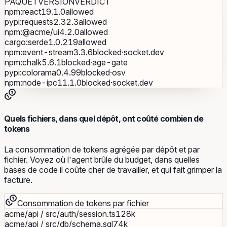
PAQUET
VERSION
VERDICT
npm
:
react
19.1.0
allowed
pypi
:
requests
2.32.3
allowed
npm
:
@acme/ui
4.2.0
allowed
cargo
:
serde
1.0.219
allowed
npm
:
event-stream
3.3.6
blocked·socket.dev
npm
:
chalk
5.6.1
blocked·age-gate
pypi
:
colorama
0.4.99
blocked·osv
npm
:
node-ipc
11.1.0
blocked·socket.dev
Quels fichiers, dans quel dépôt, ont coûté combien de
tokens
La consommation de tokens agrégée par dépôt et par
fichier. Voyez où l'agent brûle du budget, dans quelles
bases de code il coûte cher de travailler, et qui fait grimper la
facture.
Consommation de tokens par fichier
acme/api
/
src/auth/session.ts
128k
acme/api
/
src/db/schema.sql
74k