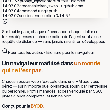
14:02:55
prompt_injection
tool output · blocked
14:03:02
credential
token_swap → github.com
14:03:04
command.run
git push
14:03:07
session.end
duration 0:14:52
Sur tout le parc, chaque dépendance, chaque dollar de
tokens dépensés et chaque action de l'agent sont à une
requête de distance — sans jamais ralentir un développeur.
Pour tous les autres · Bromure pour le navigateur
Un navigateur maîtrisé dans
un monde
qui ne l'est pas.
Chaque session web s'exécute dans une VM que vous
gérez — sur n'importe quel ordinateur, fourni par l'entreprise
ou personnel. Profils managés, accès verrouillé par SSO,
pistes d'audit complètes, et rien ne sort.
Conçu pour le
BYOD.