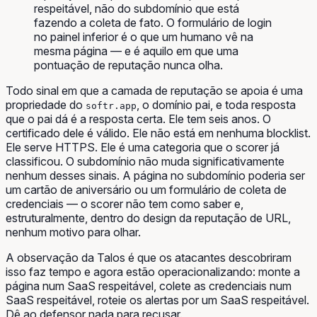
respeitável, não do subdomínio que está
fazendo a coleta de fato. O formulário de login
no painel inferior é o que um humano vê na
mesma página — e é aquilo em que uma
pontuação de reputação nunca olha.
Todo sinal em que a camada de reputação se apoia é uma
propriedade do
, o domínio pai, e toda resposta
softr.app
que o pai dá é a resposta certa. Ele tem seis anos. O
certificado dele é válido. Ele não está em nenhuma blocklist.
Ele serve HTTPS. Ele é uma categoria que o scorer já
classificou. O subdomínio não muda significativamente
nenhum desses sinais. A página
no
subdomínio poderia ser
um cartão de aniversário ou um formulário de coleta de
credenciais — o scorer não tem como saber e,
estruturalmente, dentro do design da reputação de URL,
nenhum motivo para olhar.
A observação da Talos é que os atacantes descobriram
isso faz tempo e agora estão operacionalizando: monte a
página num SaaS respeitável, colete as credenciais num
SaaS respeitável, roteie os alertas por um SaaS respeitável.
Dê ao defensor nada para recusar.