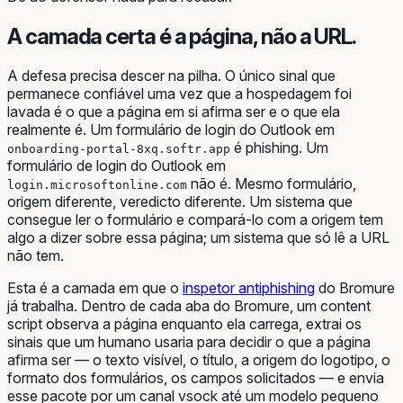
A camada certa é a página, não a URL.
A defesa precisa descer na pilha. O único sinal que
permanece confiável uma vez que a hospedagem foi
lavada é o que a página em si afirma ser e o que ela
realmente é. Um formulário de login do Outlook em
é phishing. Um
onboarding-portal-8xq.softr.app
formulário de login do Outlook em
não é. Mesmo formulário,
login.microsoftonline.com
origem diferente, veredicto diferente. Um sistema que
consegue ler o formulário e compará-lo com a origem tem
algo a dizer sobre essa página; um sistema que só lê a URL
não tem.
Esta é a camada em que o
inspetor antiphishing
do Bromure
já trabalha. Dentro de cada aba do Bromure, um content
script observa a página enquanto ela carrega, extrai os
sinais que um humano usaria para decidir o que a página
afirma ser — o texto visível, o título, a origem do logotipo, o
formato dos formulários, os campos solicitados — e envia
esse pacote por um canal vsock até um modelo pequeno