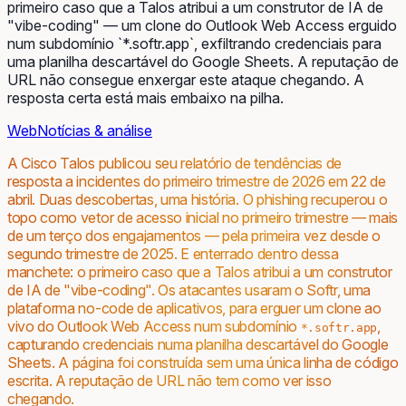
primeiro caso que a Talos atribui a um construtor de IA de
"vibe-coding" — um clone do Outlook Web Access erguido
num subdomínio `*.softr.app`, exfiltrando credenciais para
uma planilha descartável do Google Sheets. A reputação de
URL não consegue enxergar este ataque chegando. A
resposta certa está mais embaixo na pilha.
Web
Notícias & análise
A Cisco Talos publicou seu relatório de tendências de
resposta a incidentes do primeiro trimestre de 2026 em 22 de
abril. Duas descobertas, uma história. O phishing recuperou o
topo como vetor de acesso inicial no primeiro trimestre — mais
de um terço dos engajamentos — pela primeira vez desde o
segundo trimestre de 2025. E enterrado dentro dessa
manchete: o
primeiro
caso que a Talos atribui a um construtor
de IA de "vibe-coding". Os atacantes usaram o Softr, uma
plataforma no-code de aplicativos, para erguer um clone ao
vivo do Outlook Web Access num subdomínio
,
*.softr.app
capturando credenciais numa planilha descartável do Google
Sheets. A página foi construída sem uma única linha de código
escrita. A reputação de URL não tem como ver isso
chegando.