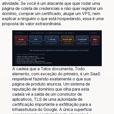
atividade. Se você é um atacante que quer rodar uma
página de coleta de credenciais e não quer registrar um
domínio, comprar um certificado, alugar um VPS, nem
explicar a ninguém o que está hospedando, essa é uma
proposta de valor extraordinária.
ATACANTE
SAAS RESPEITÁVEL — FAZENDO EXATAMENTE O QUE ANUNCIA
ATACANTE
1
2
3
4
5
6
Prompt
Softr
*.softr.app
Clone do OWA
Google Sheet
Alerta
“Página de login
construtor no-code
subdomínio gratuito
vítima digita
descartável
e-mail ao
do Outlook, mande
operador a
gera a página
TLS · CDN inclusos
e-mail + senha
uma linha por captura
tudo para esta Sheet”
cada captura
Quatro subdomínios de SaaS respeitáveis. Nenhuma infraestrutura controlada pelo atacante no meio da cadeia.
O QUE O OPERADOR NÃO PRECISOU FAZER
— registrar um domínio ou pagar por DNS
— comprar um certificado TLS ou configurar um CDN
— alugar um VPS ou manter um servidor
— escrever HTML, JavaScript ou código de backend
— explicar a qualquer provedor de infraestrutura o que a página faz
A cadeia que a Talos documenta. Todo
elemento, com exceção do primeiro, é um SaaS
respeitável fazendo exatamente o que sua
página de produto anuncia. Um sistema de
reputação de domínios que olha para esta
cadeia vê a saída de um construtor de
aplicativos, TLS de uma autoridade de
certificação importante e exfiltração para a
infraestrutura do Google. A única superfície