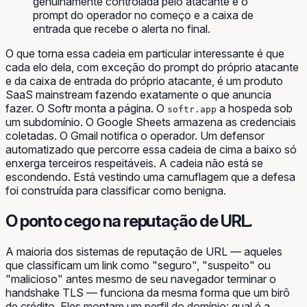
genuinamente controlada pelo atacante é o
prompt do operador no começo e a caixa de
entrada que recebe o alerta no final.
O que torna essa cadeia em particular interessante é que
cada elo dela, com exceção do prompt do próprio atacante
e da caixa de entrada do próprio atacante, é um produto
SaaS mainstream fazendo exatamente o que anuncia
fazer. O Softr monta a página. O
a hospeda sob
softr.app
um subdomínio. O Google Sheets armazena as credenciais
coletadas. O Gmail notifica o operador. Um defensor
automatizado que percorre essa cadeia de cima a baixo só
enxerga terceiros respeitáveis. A cadeia não está se
escondendo. Está vestindo uma camuflagem que a defesa
foi construída para classificar como benigna.
O ponto cego na reputação de URL.
A maioria dos sistemas de reputação de URL — aqueles
que classificam um link como "seguro", "suspeito" ou
"malicioso" antes mesmo de seu navegador terminar o
handshake TLS — funciona da mesma forma que um birô
de crédito. Eles montam um perfil do domínio: qual é a