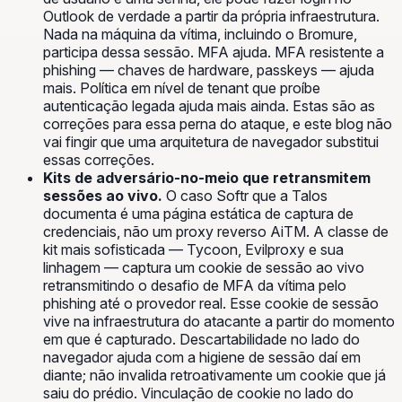
Outlook de verdade a partir da própria infraestrutura.
Nada na máquina da vítima, incluindo o Bromure,
participa dessa sessão. MFA ajuda. MFA resistente a
phishing — chaves de hardware, passkeys — ajuda
mais. Política em nível de tenant que proíbe
autenticação legada ajuda mais ainda. Estas são as
correções para essa perna do ataque, e este blog não
vai fingir que uma arquitetura de navegador substitui
essas correções.
Kits de adversário-no-meio que retransmitem
sessões ao vivo.
O caso Softr que a Talos
documenta é uma página estática de captura de
credenciais, não um proxy reverso AiTM. A classe de
kit mais sofisticada — Tycoon, Evilproxy e sua
linhagem —
captura
um cookie de sessão ao vivo
retransmitindo o desafio de MFA da vítima pelo
phishing até o provedor real. Esse cookie de sessão
vive na infraestrutura do atacante a partir do momento
em que é capturado. Descartabilidade no lado do
navegador ajuda com a higiene de sessão daí em
diante; não invalida retroativamente um cookie que já
saiu do prédio. Vinculação de cookie no lado do