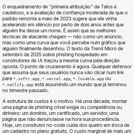
O enquadramento de "primeira atribuição" da Talos é
cauteloso, e a avaliação de confiança moderada de que o
padrão remonta a maio de 2023 sugere que ele vinha
acelerando em silêncio por perto de dois anos antes que
alguém lhe desse um nome. É assim que as melhores
técnicas de atacante chegam — não como um anúncio,
mas como uma curva que você percebe num gráfico que
alguém finalmente desenhou. O texto da Trend Micro de
setembro de 2025 sobre phishing hospedado em
construtores de IA traçou a mesma curva pela direção
oposta. O ponto de cruzamento é agora. Qualquer defensor
que assuma que seus usuários nunca vão clicar num link
para
,
,
ou
*.softr.app
*.vercel.app
*.lovable.app
está assumindo um mundo que já terminou
*.netlify.app
no trimestre passado.
A estrutura de custos é o motivo. Há uma década, montar
uma página de phishing crível exigia ou competência ou
dinheiro: um domínio, um certificado, um servidor, uma
página que não denunciasse na hora sua procedência.
Hoje, um construtor no-code cuida dos quatro em troca de
um cadastro no plano gratuito. O custo marginal de mais um