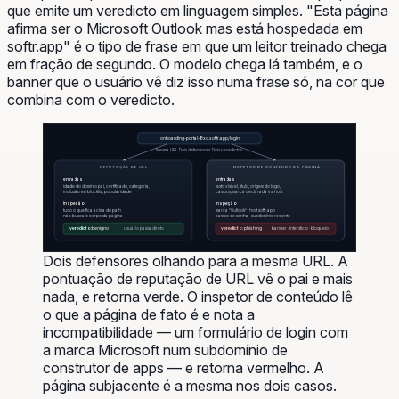
que emite um veredicto em linguagem simples. "Esta página
afirma ser o Microsoft Outlook mas está hospedada em
softr.app" é o tipo de frase em que um leitor treinado chega
em fração de segundo. O modelo chega lá também, e o
banner que o usuário vê diz isso numa frase só, na cor que
combina com o veredicto.
onboarding-portal-8xq.softr.app/login
Mesma URL. Dois defensores. Dois veredictos.
REPUTAÇÃO DE URL
INSPETOR DE CONTEÚDO DA PÁGINA
entradas
entradas
idade do domínio pai, certificado, categoria,
texto visível, título, origem do logo,
inclusão em blocklist, popularidade
campos, marca declarada vs. host
inspeção
inspeção
tudo o que fica acima do path
marca “Outlook” · host softr.app
não busca o corpo da página
campo de senha · subdomínio recente
veredicto:
benigno
usuário passa direto
veredicto:
phishing
banner · interstício · bloqueio
Dois defensores olhando para a mesma URL. A
pontuação de reputação de URL vê o pai e mais
nada, e retorna verde. O inspetor de conteúdo lê
o que a página de fato é e nota a
incompatibilidade — um formulário de login com
a marca Microsoft num subdomínio de
construtor de apps — e retorna vermelho. A
página subjacente é a mesma nos dois casos.