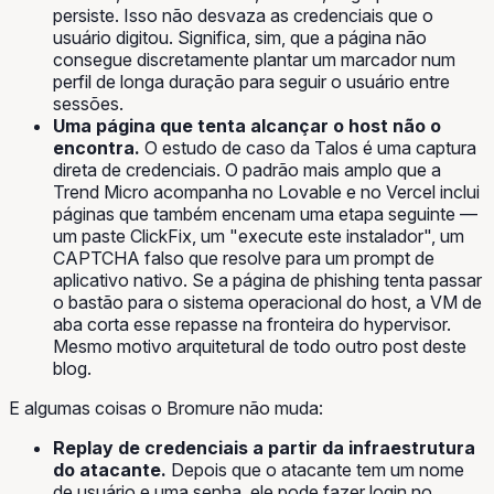
persiste. Isso não desvaza as credenciais que o
usuário digitou. Significa, sim, que a página não
consegue discretamente plantar um marcador num
perfil de longa duração para seguir o usuário entre
sessões.
Uma página que tenta alcançar o host não o
encontra.
O estudo de caso da Talos é uma captura
direta de credenciais. O padrão mais amplo que a
Trend Micro acompanha no Lovable e no Vercel inclui
páginas que também encenam uma etapa seguinte —
um paste ClickFix, um "execute este instalador", um
CAPTCHA falso que resolve para um prompt de
aplicativo nativo. Se a página de phishing tenta passar
o bastão para o sistema operacional do host, a VM de
aba corta esse repasse na fronteira do hypervisor.
Mesmo motivo arquitetural de todo outro post deste
blog.
E algumas coisas o Bromure não muda:
Replay de credenciais a partir da infraestrutura
do atacante.
Depois que o atacante tem um nome
de usuário e uma senha, ele pode fazer login no