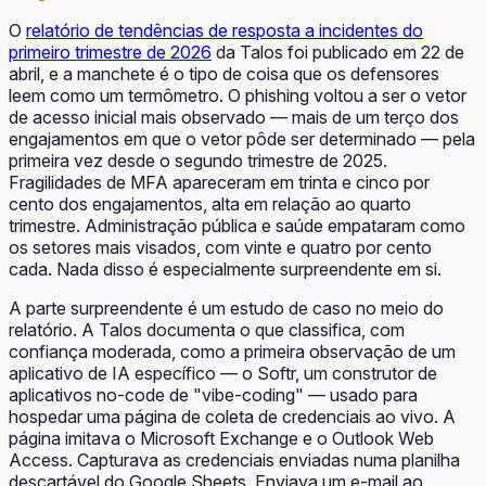
O
relatório de tendências de resposta a incidentes do
primeiro trimestre de 2026
da Talos foi publicado em 22 de
abril, e a manchete é o tipo de coisa que os defensores
leem como um termômetro. O phishing voltou a ser o vetor
de acesso inicial mais observado — mais de um terço dos
engajamentos em que o vetor pôde ser determinado — pela
primeira vez desde o segundo trimestre de 2025.
Fragilidades de MFA apareceram em trinta e cinco por
cento dos engajamentos, alta em relação ao quarto
trimestre. Administração pública e saúde empataram como
os setores mais visados, com vinte e quatro por cento
cada. Nada disso é especialmente surpreendente em si.
A parte surpreendente é um estudo de caso no meio do
relatório. A Talos documenta o que classifica, com
confiança moderada, como a primeira observação de um
aplicativo de IA específico — o Softr, um construtor de
aplicativos no-code de "vibe-coding" — usado para
hospedar uma página de coleta de credenciais ao vivo. A
página imitava o Microsoft Exchange e o Outlook Web
Access. Capturava as credenciais enviadas numa planilha
descartável do Google Sheets. Enviava um e-mail ao