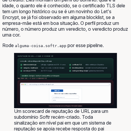
idade, o quanto ele é conhecido, se o certificado TLS dele
tem um longo histórico ou se é um novinho do Let's
Encrypt, se já foi observado em alguma blocklist, se a
empresa-mãe está em boa situação. O perfil produz um
número, o número produz um veredicto, o veredicto produz
uma cor.
Rode
por esse pipeline.
alguma-coisa.softr.app
REPUTAÇÃO DE URL — O QUE O SCORER VÊ
consulta: onboarding-portal-8xq.softr.app
válido · emitido por CA pública
idade do domínio pai
softr.app · registrado em 2019 · 6+ anos
certificado TLS
categoria / classificação
SaaS · no-code / construtor de apps
blocklists públicas
sem match em nenhum feed grande
servido por HTTPS
sim · HSTS no pai
ranking de tráfego do pai
SaaS global de primeira linha
veredicto:
benigno · nenhum sinal justifica um bloqueio
MESMA URL — O QUE O HUMANO VÊ
onboarding-portal-8xq.softr.app/login
Outlook
Acesse sua conta corporativa
voce@empresa.com
senha
O scorecard acima nunca olha para o formulário abaixo.
Um scorecard de reputação de URL para um
subdomínio Softr recém-criado. Toda
sinalização em nível pai em que um sistema de
reputação se apoia recebe resposta do pai