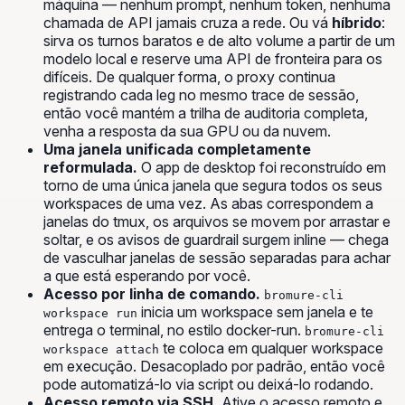
máquina — nenhum prompt, nenhum token, nenhuma
chamada de API jamais cruza a rede. Ou vá
híbrido
:
sirva os turnos baratos e de alto volume a partir de um
modelo local e reserve uma API de fronteira para os
difíceis. De qualquer forma, o proxy continua
registrando cada leg no mesmo trace de sessão,
então você mantém a trilha de auditoria completa,
venha a resposta da sua GPU ou da nuvem.
Uma janela unificada completamente
reformulada.
O app de desktop foi reconstruído em
torno de uma única janela que segura todos os seus
workspaces de uma vez. As abas correspondem a
janelas do tmux, os arquivos se movem por arrastar e
soltar, e os avisos de guardrail surgem inline — chega
de vasculhar janelas de sessão separadas para achar
a que está esperando por você.
Acesso por linha de comando.
bromure-cli
inicia um workspace sem janela e te
workspace run
entrega o terminal, no estilo docker-run.
bromure-cli
te coloca em qualquer workspace
workspace attach
em execução. Desacoplado por padrão, então você
pode automatizá-lo via script ou deixá-lo rodando.
Acesso remoto via SSH.
Ative o acesso remoto e