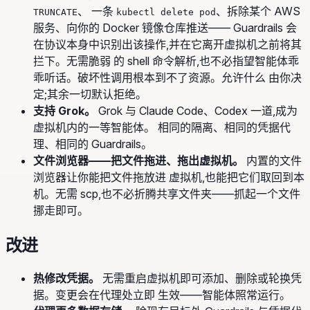
、 一条
、拆除某个 AWS
TRUNCATE
kubectl delete pod
服务、向你的 Docker 镜像仓库推送—— Guardrails 会
在协议本身中识别出该操作,并在它离开虚拟机之前将其
拦下。无需脆弱 的 shell 命令解析,也不必指望智能体乖
乖听话。破坏性调用根本到不了资源。允许什么 由你决
定;其余一切默认拒绝。
支持 Grok。
Grok 与 Claude Code、Codex 一道,成为
虚拟机内的一等智能体。 相同的隔离、相同的凭据代
理、相同的 Guardrails。
文件浏览器——把文件拖进、拖出虚拟机。
内置的文件
浏览器让你能把文件拖放进 虚拟机,也能把它们取回到本
机。无需 scp,也不必折腾共享文件夹——抓起一个文件
挪走即可。
改进
热修改凭据。
无需重启虚拟机即可添加、删除或轮换凭
据。变更会在代理处立即 生效——智能体照常运行。