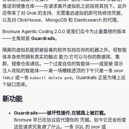
推送到镜像仓库——在请求离开虚拟机之前就将其挡下。此外
还带来了对 Grok 的支持、无需重启虚拟机即可热修改凭据，
以及对 ClickHouse、MongoDB 和 Elasticsearch 的代理。
Bromure Agentic Coding 2.0.0 是我们迄今为止最重磅的版本
——主角就是
Guardrails
。
隔离的虚拟机能把被投毒的软件包挡在你的机器之外。但智能
体本身依然拥有真实的触达 能力:它可以与你的数据库、集
群、镜像仓库通信。一个过度自信的智能体——或是被 提示
注入攻陷的智能体——离一场糟糕透顶的下午只差一条
DROP
或一条
。Guardrails 正是为堵上这
TABLE
kubectl delete pod
个缺口而来。
新功能
Guardrails——破坏性操作,在链路上被拦截。
Bromure 早已在协议层代理你的 凭据。如今它还会检查
这些请求究竟
做了什么
。一条 SQL 的
或
DROP