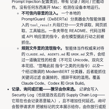
Prompt Injection
配置类别，带有 记录 / 询问 / 拦截动
作。没有任何东西离开 Mac：检测在设备本地运行。
不可信内容里的注入。
一个本地的
PromptGuard（DeBERTa）分类器会为智能体摄
入的
片段打分——文件读取、网页抓
tool_result
取、工具输出。一条夹带在 README、代码注释
或 API 响应里的指令，会在模型据此行动之前被
抓住。
规则文件里的流氓指令。
智能体当作权威来对待
的
、
和
文件，会经
CLAUDE.md
AGENTS.md
GROK.md
过一道确定性的检查（不可见 Unicode、双向文
本花招、“忽略此前 指令”之类的元指令）
以及
一
个经过微调的 ModernBERT 分类器，后者能抓住
关键词过滤 会漏掉的、措辞平和的滥用。覆盖
Claude Code、Codex 和 Grok Build。
记录、询问或拦截——獠牙由你来选。
记录
会写入
Security Log（也就是改名后的 Supply Chain Log——
它现在也会记录恶意输入），且不增加任何延迟。
询问
会暂停请求并 把被标记的文本展示给你，由你放行或拒