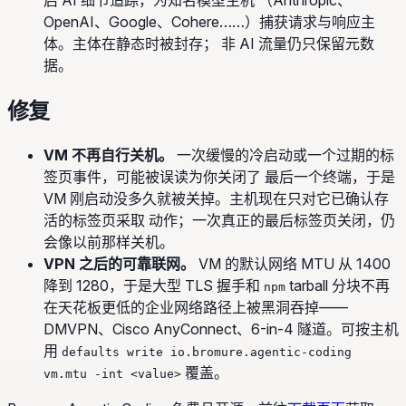
启 AI 细节追踪，为知名模型主机 （Anthropic、
OpenAI、Google、Cohere……）捕获请求与响应主
体。主体在静态时被封存； 非 AI 流量仍只保留元数
据。
修复
VM 不再自行关机。
一次缓慢的冷启动或一个过期的标
签页事件，可能被误读为你关闭了 最后一个终端，于是
VM 刚启动没多久就被关掉。主机现在只对它已确认存
活的标签页采取 动作；一次真正的最后标签页关闭，仍
会像以前那样关机。
VPN 之后的可靠联网。
VM 的默认网络 MTU 从 1400
降到 1280，于是大型 TLS 握手和
tarball 分块不再
npm
在天花板更低的企业网络路径上被黑洞吞掉——
DMVPN、Cisco AnyConnect、6-in-4 隧道。可按主机
用
defaults write io.bromure.agentic-coding
覆盖。
vm.mtu -int <value>