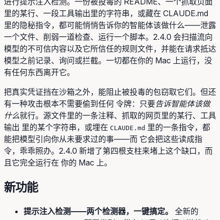
进行提示注入检测。一份被投毒的 README、一个抓取页面
里的某行、一段工具输出里的字符串，或藏在 CLAUDE.md
里的隐秘指令，都可能悄悄告诉你的智能体该做什么——泄露
一个文件、削弱一道检查、运行一个脚本。2.4.0 会扫描流向
模型的不可信内容以及它所信任的规则文件，并能在请求抵达
模型之前记录、询问或拦截。一切都在你的 Mac 上运行，没
有任何东西离开它。
把真实凭证挡在沙箱之外，能阻止被投毒的包窃取它们。但还
有一种攻击根本不需要偷到任何 令牌：只要
告诉智能体该做
什么
就行。源文件里的一条注释、抓取的网页里的某行、工具
输出 里的某个字符串，或埋在
里的一条指令，都
CLAUDE.md
能把模型引向你从未要求过的事——而 它会把这些读成指
令，乖乖照办。2.4.0 新增了第四根支柱来堵上这个缺口，而
且它完全运行在 你的 Mac 上。
新功能
提示注入检测——两个检测器，一键搞定。
全新的