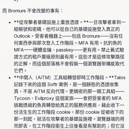
而 Bromure 不會改變的事有：
**從攻擊者基礎設施上重放憑證。**一旦攻擊者拿到一
組帳號和密碼，他可以從自己的基礎設施登入真正的
Outlook。受害者機器上——包括 Bromure——沒有任
何東西參與那次登入工作階段。MFA 有用。抗釣魚的
MFA——硬體金鑰、passkey——更有用。禁止舊式驗
證方式的租戶層級原則最有用。這些才是這條攻擊路徑
的正解，而這個部落格不會假裝一個瀏覽器架構能取代
它們。
**中間人（AiTM）工具組轉發即時工作階段。**Talos
記錄下來的這個 Softr 案例，是一個靜態的憑證收集
頁，不是 AiTM 反向代理。更精密的那一類工具組——
Tycoon、Evilproxy 這個家族——會把受害者的 MFA
挑戰透過釣魚頁轉發給真正的服務供應商，藉此收下一
份活生生的工作階段 cookie。那份 cookie 從被收下的
那一刻起，就活在攻擊者的基礎設施裡。瀏覽器端的用
完即丟，在工作階段衛生上往後看是有幫助的；但它沒