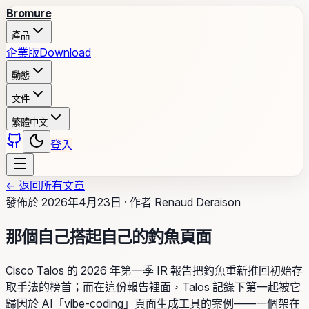
Bromure
產品
企業版
Download
動態
文件
繁體中文
登入
←
返回所有文章
發佈於
2026年4月23日
·
作者
Renaud Deraison
那個自己搭起自己的釣魚頁面
Cisco Talos 的 2026 年第一季 IR 報告把釣魚重新推回初始存
取手法的榜首；而在這份報告裡面，Talos 記錄下第一起被它
歸因於 AI「vibe-coding」頁面生成工具的案例——一個架在