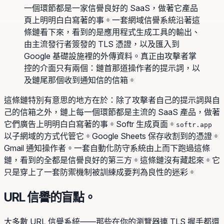
一個環節都是一家信譽良好的 SaaS，做著它產品
頁上明明白白寫著的事。一套網域信譽系統沿著這
條鏈看下來，看到的是應用程式生成工具的輸出、
由主流發行者簽發的 TLS 憑證，以及匯入到
Google 基礎設施裡的外傳資料。真正由攻擊者掌
控的介面只有兩個：鏈首那道操作者的提示詞，以
及鏈尾那個收到通知信的信箱。
這條鏈特別有意思的地方在於：除了攻擊者自己的提示詞與自
己的信箱之外，鏈上每一個環節都是主流的 SaaS 產品，做著
它們廣告上明明白白寫著的事。Softr 生成頁面。
softr.app
以子網域的方式代管它。Google Sheets 保存收割到的憑證。
Gmail 通知操作者。一套自動化防守系統由上而下跑過這條
鏈，看到的全都是信譽良好的第三方。這條鏈沒有藏起來。它
只是穿上了一套防禦機制被訓練成要判為良性的迷彩。
URL 信譽的盲點。
大多數 URL 信譽系統——那些在你的瀏覽器連 TLS 握手都還