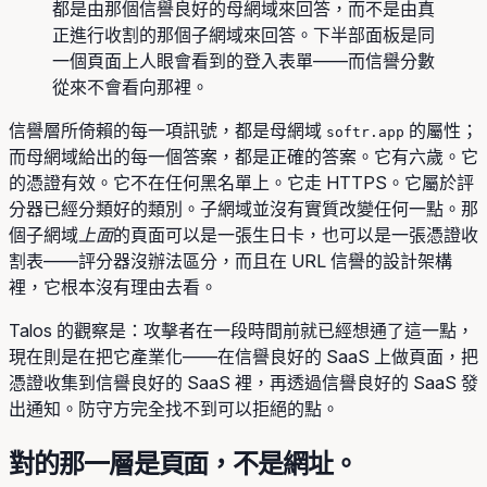
都是由那個信譽良好的母網域來回答，而不是由真
正進行收割的那個子網域來回答。下半部面板是同
一個頁面上人眼會看到的登入表單——而信譽分數
從來不會看向那裡。
信譽層所倚賴的每一項訊號，都是母網域
的屬性；
softr.app
而母網域給出的每一個答案，都是正確的答案。它有六歲。它
的憑證有效。它不在任何黑名單上。它走 HTTPS。它屬於評
分器已經分類好的類別。子網域並沒有實質改變任何一點。那
個子網域
上面
的頁面可以是一張生日卡，也可以是一張憑證收
割表——評分器沒辦法區分，而且在 URL 信譽的設計架構
裡，它根本沒有理由去看。
Talos 的觀察是：攻擊者在一段時間前就已經想通了這一點，
現在則是在把它產業化——在信譽良好的 SaaS 上做頁面，把
憑證收集到信譽良好的 SaaS 裡，再透過信譽良好的 SaaS 發
出通知。防守方完全找不到可以拒絕的點。
對的那一層是頁面，不是網址。