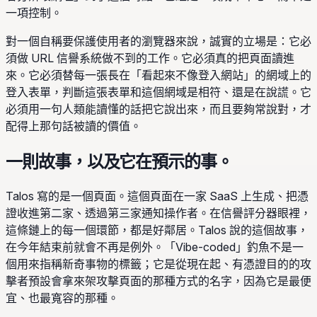
一項控制。
對一個自稱要保護使用者的瀏覽器來說，誠實的立場是：它必
須做 URL 信譽系統做不到的工作。它必須真的把頁面讀進
來。它必須替每一張長在「看起來不像登入網站」的網域上的
登入表單，判斷這張表單和這個網域是相符、還是在說謊。它
必須用一句人類能讀懂的話把它說出來，而且要夠常說對，才
配得上那句話被讀的價值。
一則故事，以及它在預示的事。
Talos 寫的是一個頁面。這個頁面在一家 SaaS 上生成、把憑
證收進第二家、透過第三家通知操作者。在信譽評分器眼裡，
這條鏈上的每一個環節，都是好鄰居。Talos 說的這個故事，
在今年結束前就會不再是例外。「Vibe-coded」釣魚不是一
個用來指稱新奇事物的標籤；它是從現在起、有憑證目的的攻
擊者預設會拿來架攻擊頁面的那種方式的名字，因為它是最便
宜、也最寬容的那種。