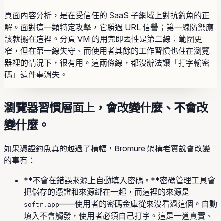
頁面內容分析，是在受信任的 SaaS 子網域上對抗釣魚的正
解。面對這一類特定攻擊，它勝過 URL 信譽；第一線防禦應
該就擺在這裡。分頁 VM 的用完即丟性是第二線：範圍更
窄，但在第一線失守、而使用者其餘的工作習慣也住在瀏覽
器裡的情況下，很有用。這兩條線，都沒辦法讓「打字輸密
碼」這件事消失。
瀏覽器習慣層面上，會改變什麼、不會改
變什麼。
如果憑證釣魚真的越過了橫幅，Bromure 架構老實說會改變
的事有：
**不會在錯誤來源上自動填入密碼。**密碼管理工具會
把儲存的憑證和來源綁在一起，而這裡的來源是
——使用者的密碼金庫從來沒看過這個。自動
softr.app
填入不會觸發，使用者必須自己打字。這是一道真實、