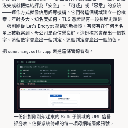
沒完成就把連結評為「安全」、「可疑」或「惡意」的系統
——運作方式就像信用評等機構。它們替這個網域建立一份檔
案：年齡多大、知名度如何、TLS 憑證是有一段長歷史還是
一張剛剛從 Let's Encrypt 拿到的新憑證、有沒有在任何黑名
單上被觀察到、母公司是否信譽良好。這份檔案會產出一個數
字、這個數字會產出一個判定、這個判定會產出一個顏色。
把
丟進這條管線看看。
something.softr.app
URL 信譽 — 評分者看到什麼
查詢：onboarding-portal-8xq.softr.app
母網域年齡
softr.app · 2019 註冊 · 6 年以上
TLS 憑證
有效 · 公開 CA 簽發
分類
SaaS · 無程式碼 / 應用生成
公開黑名單
任何主要清單都無命中
是 · 母網域有 HSTS
母網域流量排名
頂級全球 SaaS
是否走 HTTPS
判定：
良性 · 沒有任何訊號值得封鎖
同一個網址 — 人眼看到什麼
onboarding-portal-8xq.softr.app/login
Outlook
登入您的公司帳戶
you@company.com
密碼
上半部的評分表從不看向下半部的表單。
一份針對剛剛架起來的 Softr 子網域的 URL 信譽
評分表。信譽系統倚賴的每一項母網域層級訊號，