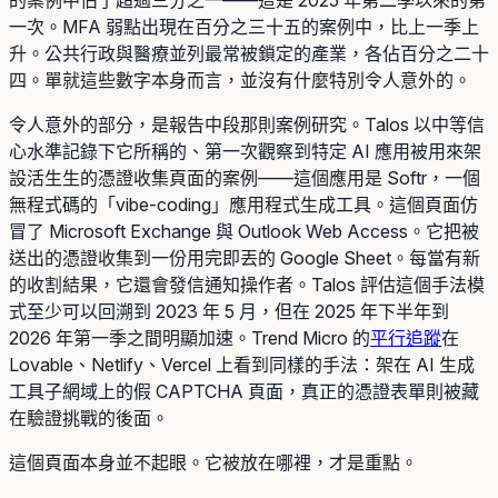
一次。MFA 弱點出現在百分之三十五的案例中，比上一季上
升。公共行政與醫療並列最常被鎖定的產業，各佔百分之二十
四。單就這些數字本身而言，並沒有什麼特別令人意外的。
令人意外的部分，是報告中段那則案例研究。Talos 以中等信
心水準記錄下它所稱的、第一次觀察到特定 AI 應用被用來架
設活生生的憑證收集頁面的案例——這個應用是 Softr，一個
無程式碼的「vibe-coding」應用程式生成工具。這個頁面仿
冒了 Microsoft Exchange 與 Outlook Web Access。它把被
送出的憑證收集到一份用完即丟的 Google Sheet。每當有新
的收割結果，它還會發信通知操作者。Talos 評估這個手法模
式至少可以回溯到 2023 年 5 月，但在 2025 年下半年到
2026 年第一季之間明顯加速。Trend Micro 的
平行追蹤
在
Lovable、Netlify、Vercel 上看到同樣的手法：架在 AI 生成
工具子網域上的假 CAPTCHA 頁面，真正的憑證表單則被藏
在驗證挑戰的後面。
這個頁面本身並不起眼。它被放在哪裡，才是重點。