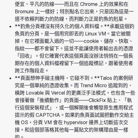
便宜、平凡的防線——而且在 Chrome 上的效果和在
Bromure 上一樣好；特別點名它出來，只是因為這是一
道不依賴判斷力的防線，而判斷力正是釣魚的剋星。
**釣魚分頁裡沒有持久化的個人資料檔。**承載這個釣
魚頁的分頁，是一個用完即丟的 Linux VM。當它被關
掉，在它裡面載入過的一切——cookie、儲存、快取、
指紋——都不會留下。這並不能讓使用者輸出去的憑證
「回收」。但它確實代表這個頁面沒辦法悄悄在一個長
期存在的個人資料檔裡留下一個追蹤標記，跟著使用者
跨工作階段走。
**頁面想伸手碰主機時，它碰不到。**Talos 的案例研
究是一個單純的憑證收集。而 Trend Micro 追蹤到的、
橫跨 Lovable 與 Vercel 的更廣泛手法模式，也包含一些
會接著做「後續動作」的頁面——ClickFix 貼上、「執
行這個安裝程式」、或一個解開後會觸發原生應用程式
提示的假 CAPTCHA。如果釣魚頁面試圖把動作交給主
機 OS，分頁 VM 會在 hypervisor 邊界上切斷這次交
接。和這個部落格其他每一篇貼文的架構理由是一樣
的。