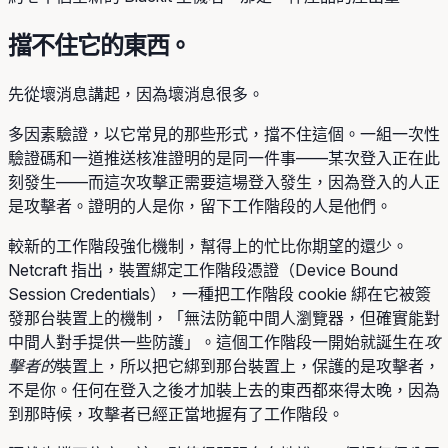
擋不住它的東西。
先從壞消息講起，因為壞消息很多。
多因素驗證，以它常見的那些形式，擋不住這個。一組一次性
驗證碼和一道推送核准證明的是同一件事——某次登入正在此
刻發生——而這次攻擊正需要這場登入發生，因為登入的人正
是攻擊者。證明的人是你，留下工作階段的人是他們。
較新的工作階段強化機制，幫得上的忙比你期望的還少。
Netcraft 指出，裝置綁定工作階段憑證（Device Bound
Session Credentials），一種把工作階段 cookie 綁在它被簽
發那台裝置上的機制，「無法防範中間人瀏覽器，但確實能對
中間人對手提供一些防護」。這個工作階段一開始就誕生在
攻
擊者的
裝置上，所以把它綁到那台裝置上，保護的是攻擊者，
不是你。任何在登入之後才加裝上去的東西都來得太晚，因為
到那時候，攻擊者已經正當地握有了工作階段。