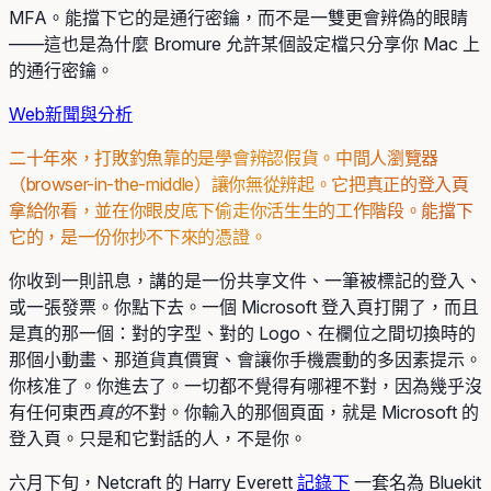
MFA。能擋下它的是通行密鑰，而不是一雙更會辨偽的眼睛
——這也是為什麼 Bromure 允許某個設定檔只分享你 Mac 上
的通行密鑰。
Web
新聞與分析
二十年來，打敗釣魚靠的是學會辨認假貨。中間人瀏覽器
（browser-in-the-middle）讓你無從辨起。它把真正的登入頁
拿給你看，並在你眼皮底下偷走你活生生的工作階段。能擋下
它的，是一份你抄不下來的憑證。
你收到一則訊息，講的是一份共享文件、一筆被標記的登入、
或一張發票。你點下去。一個 Microsoft 登入頁打開了，而且
是真的那一個：對的字型、對的 Logo、在欄位之間切換時的
那個小動畫、那道貨真價實、會讓你手機震動的多因素提示。
你核准了。你進去了。一切都不覺得有哪裡不對，因為幾乎沒
有任何東西
真的
不對。你輸入的那個頁面，就是 Microsoft 的
登入頁。只是和它對話的人，不是你。
六月下旬，Netcraft 的 Harry Everett
記錄下
一套名為 Bluekit