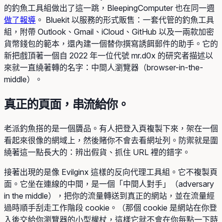
的釣魚工具組做出了這一跳，BleepingComputer 也在同一週
做了報導
。 Bluekit 以服務的形式販售：一套代管的釣魚工具
組，附帶 Outlook、Gmail、iCloud、GitHub 以及一兩款加密
貨幣錢包的範本，還內建一個替你撰寫誘餌郵件的助手。它的
新把戲頂著一個自 2022 年一位代號 mr.d0x 的研究者描述以
來就一直繞著轉的名字：中間人瀏覽器（browser-in-the-
middle）。
真正的頁面，串流給你。
老派釣魚搭的是一個贗品。有人把登入頁複製下來，架在一個
看起來很像的網域上，然後賭你不會去看網址列。防禦就是圍
繞著這一點長大的：辨出假貨、抓住 URL 裡的錯字。
接著出現的是像 Evilginx 這樣的反向代理工具組。它不複製頁
面。它坐在連線的中間，是一個「中間人對手」（adversary
in the middle），把你的流量轉送到真正的網站，並在流量經
過時順手刮走工作階段 cookie。（那個 cookie 是網站在你登
入後交給你瀏覽器的小型權杖，這樣它就不會在你每點一下時