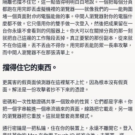
隔離也擋不住它，這一點值得明明白白地說。一個把每個分頁
都跑在用完即丟虛擬機裡的瀏覽器——就像我們的——能夠圍
堵一個頁面對
你的
電腦能做的事。中間人瀏覽器對你的電腦什
麼都不做。它只借用你的雙手做一次登入，然後把成果留在一
台你永遠不會看到的伺服器上。你大可以在關掉分頁的那一刻
就把自己這邊的工作階段丟掉。真正要緊的那份副本，從來就
不在你這邊，丟不丟由不得你。用完即丟能防禦一長串攻擊，
而中間人瀏覽器不在那張清單上。
擋得住它的東西。
更厲害的假頁面偵測器在這裡幫不上忙，因為根本沒有假頁
面。解法是一份攻擊者抄不下來的憑證。
密碼和一次性驗證碼共享一個致命的性質：它們都是字串。你
把一個字串輸進一個串流過來的頁面，線路把它載走，另一端
的瀏覽器把它重放。這就是整套商業模式。
通行密鑰是一把私鑰，住在你的裝置上，永遠不離開它。登入