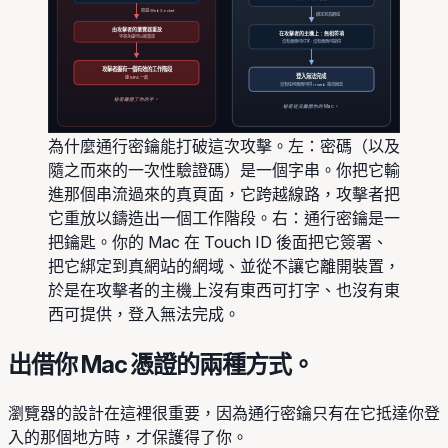
跨越 WebSocket
綁定到真網域
由攻擊者的瀏覽器重放
在攻擊者的主機上：無相符項
字串永遠可以被重放
沒有東西可打字 · 沒有東西可提供
攻擊者握有一個有效的工作階段
登入無法完成
連 MFA 一起
沒有任何東西可供 rrweb 串流回去
秘密離開了你的手。
秘密從沒離開你的 Mac。
為什麼通行密鑰能打破這次攻擊。左：密碼（以及
隨之而來的一次性驗證碼）是一個字串。你把它輸
進那個串流過來的真頁面，它跨越線路，攻擊者把
它重放以鑄造出一個工作階段。右：通行密鑰是一
把鑰匙。你的 Mac 在 Touch ID 後面把它簽署、
把它綁定到真網站的網域、並從不讓它離開裝置，
於是在攻擊者的主機上沒有東西可打字、也沒有東
西可提供，登入無法完成。
出借你 Mac 憑證的兩種方式。
瀏覽器的設計在這裡很重要，因為通行密鑰只有在它抵達你登
入的那個地方時，才保護得了你。