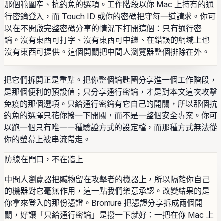
那個範圍窄、抗釣魚的選項。工作階段以你 Mac 上持有的通
行密鑰登入，而 Touch ID 或你的密碼把守每一道請求。你可
以在不開啟完整密碼分享的情況下打開這個：只有通行密
鑰。沒有東西可打字、沒有東西可中繼、在錯誤的網域上也
沒有東西可提供。這個開關把中間人瀏覽器整個排除在外。
把它們拆開正是重點。把你整個鑰匙圈分享進一個工作階段，
是那個便利的預設值；只分享通行密鑰，才是對本文這次攻擊
免疫的那個選項。只給通行密鑰有它自己的開關，所以那個抗
釣魚的選擇只花你撥一下開關，而不是一整個安全專案。你可
以跑一個只有唯一一種驗證方式的設定檔，而那種方式無法從
你的螢幕上被串流帶走。
防線在門口，不在牆上
中間人瀏覽器把贓物留在攻擊者的機器上，所以隔離你自己
的機器對它毫無作用，這一點我們樂意承認。改變結果的是
你拿來登入的那份憑證。Bromure 把憑證分享拆成兩個開
關，好讓「只給通行密鑰」是撥一下就好：一把在你 Mac 上