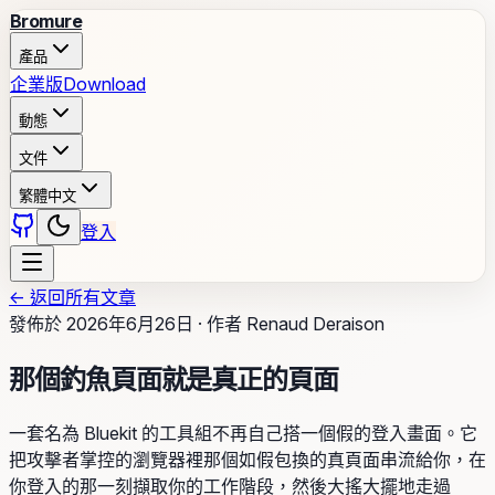
Bromure
產品
企業版
Download
動態
文件
繁體中文
登入
←
返回所有文章
發佈於
2026年6月26日
·
作者
Renaud Deraison
那個釣魚頁面就是真正的頁面
一套名為 Bluekit 的工具組不再自己搭一個假的登入畫面。它
把攻擊者掌控的瀏覽器裡那個如假包換的真頁面串流給你，在
你登入的那一刻擷取你的工作階段，然後大搖大擺地走過