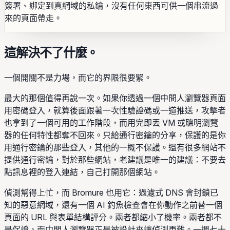
簽署、綁定到真網域的私鑰，沒有任何東西可供一個串流過
來的頁面帶走。
這解決不了什麼。
一個開關不是力場，而它的界限很要緊。
最大的那個值得再說一次。如果你透過一個中間人瀏覽器頁面
用密碼登入，就算後面跟著一次性驗證碼或一道推送，攻擊者
也拿到了一個可用的工作階段，而用完即丟 VM 或聰明瀏覽
器的任何特性都奪不回來。只給通行密鑰的分享，保護的是你
用通行密鑰的那些登入，其他的一概不保護。還有很多網站不
提供通行密鑰，對於那些網站，老建議是唯一的建議：不要去
點訊息裡的登入連結，自己打開那個網站。
偵測幫得上忙，而 Bromure 也用它：過濾式 DNS 會封鎖已
知的惡意網域，還有一個 AI 釣魚檢查會在你動作之前替一個
頁面的 URL 與表單結構評分。兩者都縮小了機率。兩者都不
是保證，而中間人瀏覽器正是被設計來讓偵測更難。一週七十