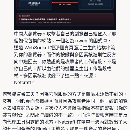
原生 DOM，不是截圖
如假包換的登入頁
看起來完美，因為它就是真的
按鍵 + MFA，中繼回去
真網站 · 真憑證
工作階段落在哪裡
工作階段權杖是在攻擊者的瀏覽器、攻擊者的機器上被鑄造出來的。
從第一秒起他們就擁有你的工作階段，你按下的那道多因素核准改變不了這一點。
中間人瀏覽器。攻擊者自己的瀏覽器已經登入了那
個如假包換的網站。一個名為 rrweb 的函式庫，
透過 WebSocket 把那個真頁面活生生的結構串流
到你的瀏覽器，而你的按鍵與多因素核准則往反方
向中繼回去。你驗證的是攻擊者的工作階段，不是
你自己的，所以由他們的機器產生出工作階段權
杖。多因素核准改變不了這一點。來源：
Netcraft。
何苦費這番工夫？因為它說服你的方式是贗品永遠做不到的。
沒有一個假頁面會搞砸。而且因為攻擊者用同一個一致的瀏覽
器去和真網站對話，這次登入不會觸動指紋不符的警報（你的
裝置與代理之間那些細微的不一致），而這些警報有時正是反
向代理工具組露餡的地方。Netcraft 在單單一週內就數出了大
約七十個全新的 Bluekit 主機名。那是一件產品的產出量。