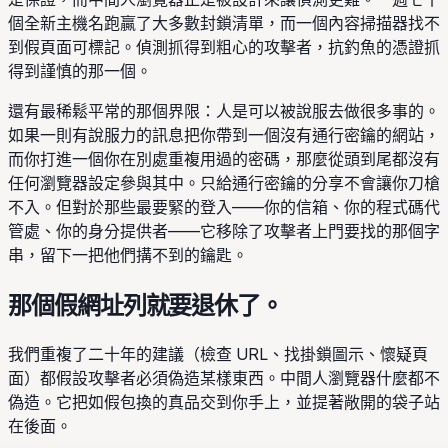
個全新主機名跑贏了大多數封鎖清單，而一個內容掃描器找不
到假頁面可標記。偵測抓得到粗心的攻擊者，抗釣魚的憑證抓
得到謹慎的那一個。
還有最稀鬆平常的那個界限：人是可以被說服去做很多事的。
如果一則有說服力的訊息把你帶到一個沒有通行密鑰的網站，
而你打進一個你在別處重複用過的密碼，那麼從頭到尾都沒有
任何瀏覽器設定參與其中。只給通行密鑰的分享不會讓你刀槍
不入。但對於那些最要緊的登入——你的信箱、你的程式碼代
管處、你的身分提供者——它移除了攻擊者上門要找的那個字
串，留下一把他們搆不到的鑰匙。
那個假網址列就要退休了。
我們重複了二十年的建議（檢查 URL、找掛鎖圖示、懷疑頁
面）都假設攻擊者必須偽造某樣東西。中間人瀏覽器什麼都不
偽造。它把如假包換的真品交到你手上，並提著敞開的袋子站
在後面。