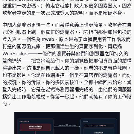
都重問一次密碼。）偷走它就能打敗大多數多因素登入，因為
攻擊者拿走的是一次
已完成
登入的證明，而不是密碼本身。
中間人瀏覽器更怪一些，而某種意義上也更簡單。攻擊者在自
己的伺服器上跑一個真正的瀏覽器，把它指向那個如假包換的
登入頁。一個名為 rrweb、原本是為了重播使用者工作階段而
打造的開源函式庫，把那個活生生的頁面序列化，再透過
WebSocket——一條你的瀏覽器與他們的瀏覽器之間持久的
雙向通道——把它串流給你。你的瀏覽器把那個真頁面的結構
渲染出來，彷彿是你自己載入的一樣。你看的不是螢幕截圖，
也不是影片。你是在遠端遙控一個坐在真店裡的瀏覽器，而你
的按鍵、你的滑鼠、你的多因素核准，全都中繼回去給它。當
登入完成時，它是在
他們的
瀏覽器裡完成的，由他們的伺服器
鑄造出工作階段權杖。從第一秒起，他們就擁有了你的工作階
段。
攻擊者基礎設施
你的螢幕
rrweb DOM 串流 · WebSocket
login-update.example （攻擊者主機）
攻擊者掌控的瀏覽器
一個真正的無頭瀏覽器
渲染出真頁面