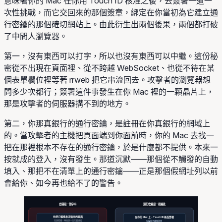
意味著你的 Mac 在你用 Touch ID 核准之後，去簽署一道一
次性挑戰，而它交回來的那個簽章，綁定在你當初為它建立通
行密鑰的那個確切網站上。由此衍生出兩個後果，兩個都打破
了中間人瀏覽器。
第一，沒有東西可以打字，所以也沒有東西可以中繼。這份秘
密從不出現在頁面裡、從不跨越 WebSocket、也從不待在某
個表單欄位裡等著 rrweb 把它串流回去。攻擊者的瀏覽器想
問多少次都行；簽署這件事發生在你 Mac 裡的一顆晶片上，
那是攻擊者的伺服器搆不到的地方。
第二，你那真銀行的通行密鑰，是註冊在你真銀行的網域上
的。當攻擊者的主機把頁面端到你面前時，你的 Mac 去找一
把在那裡根本不存在的通行密鑰，於是什麼都不提供。本來一
按就成的登入，沒有發生。那道沉默——那個從不觸發的自動
填入、那把不在清單上的通行密鑰——正是那個假網址列以前
會給你、如今再也給不了的警告。
密碼是一個字串
通行密鑰是一把鑰匙
你把它輸進串流過來的頁面
在你的 Mac 上、Touch ID 後面簽署
先是密碼，再來是一次性驗證碼
私鑰從不離開裝置