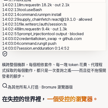
14:02:11
llm.request
in 18.2k · out 2.1k
14:02:13
tool.use
Bash
14:02:14
command.run
npm install
14:02:29
supply_chain
fetch
react@19.1.0
· allowed
14:02:31
file.write
src/auth/session.ts
14:02:48
llm.request
in 9.4k · out 1.3k
14:02:55
prompt_injection
tool output · blocked
14:03:02
credential
token_swap → github.com
14:03:04
command.run
git push
14:03:07
session.end
duration 0:14:52
橫跨整個機群，每個相依套件、每一塊 token 花費、代理程
式採取的每個動作，都只是一次查詢之遙——而且從不拖慢開
發者的腳步。
為其他所有人打造 · Bromure 瀏覽器版
在失控的世界裡，
一個受控的瀏覽器。