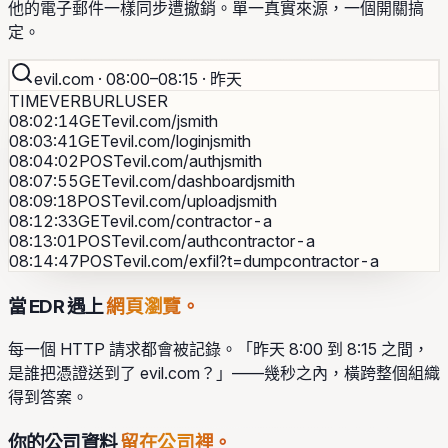
他的電子郵件一樣同步遭撤銷。單一真實來源，一個開關搞
定。
evil.com · 08:00–08:15 ·
昨天
TIME
VERB
URL
USER
08:02:14
GET
evil.com/
jsmith
08:03:41
GET
evil.com/login
jsmith
08:04:02
POST
evil.com/auth
jsmith
08:07:55
GET
evil.com/dashboard
jsmith
08:09:18
POST
evil.com/upload
jsmith
08:12:33
GET
evil.com/
contractor-a
08:13:01
POST
evil.com/auth
contractor-a
08:14:47
POST
evil.com/exfil?t=dump
contractor-a
當 EDR 遇上
網頁瀏覽。
每一個 HTTP 請求都會被記錄。「昨天 8:00 到 8:15 之間，
是誰把憑證送到了 evil.com？」——幾秒之內，橫跨整個組織
得到答案。
你的公司資料
留在公司裡。