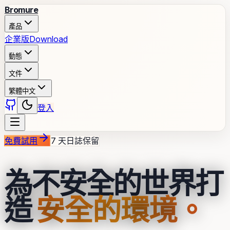
Bromure
產品
企業版
Download
動態
文件
繁體中文
登入
免費試用
7 天日誌保留
為不安全的世界打
造
安全的環境。