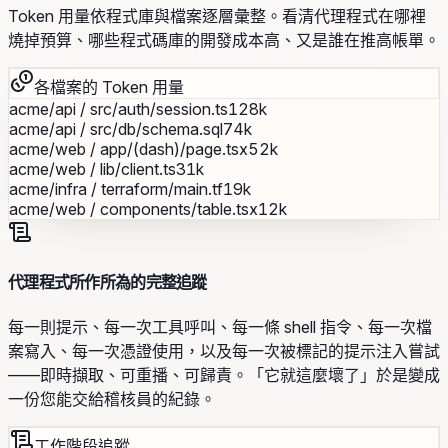
Token 用量依程式庫與檔案逐層彙整。看清代理程式在哪裡
燒掉預算、哪些程式碼庫的開發成本高、又是誰在推高帳單。
各檔案的 Token 用量
acme/api
/
src/auth/session.ts
128k
acme/api
/
src/db/schema.sql
74k
acme/web
/
app/(dash)/page.tsx
52k
acme/web
/
lib/client.ts
31k
acme/infra
/
terraform/main.tf
19k
acme/web
/
components/table.tsx
12k
代理程式所作所為的完整追蹤
每一則提示、每一次工具呼叫、每一條 shell 指令、每一次檔
案寫入、每一次憑證使用，以及每一次被標記的提示注入嘗試
——即時擷取、可重播、可歸責。「它就這麼壞了」於是變成
一份您能交給稽核員的紀錄。
工作階段追蹤