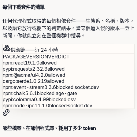
每個下載套件的清單
任何代理程式取得的每個相依套件——生態系、名稱、版本，
以及讓它放行或攔下的判定結果。當某個遭入侵的版本一登上
新聞，你就能立刻在整個機群中搜尋。
供應鏈——近 24 小時
PACKAGE
VERSION
VERDICT
npm
:
react
19.1.0
allowed
pypi
:
requests
2.32.3
allowed
npm
:
@acme/ui
4.2.0
allowed
cargo
:
serde
1.0.219
allowed
npm
:
event-stream
3.3.6
blocked·socket.dev
npm
:
chalk
5.6.1
blocked·age-gate
pypi
:
colorama
0.4.99
blocked·osv
npm
:
node-ipc
11.1.0
blocked·socket.dev
哪些檔案、在哪個程式庫、耗用了多少 token