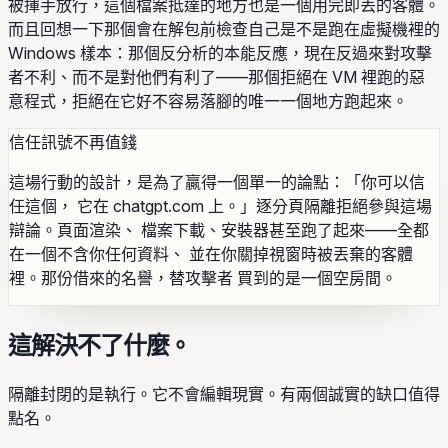
被揮手放行，這個檔案抵達的地方也是一個用完即丟的客體。
而且回想一下那個會在解包前檢查自己是不是跑在虛擬機裡的
Windows 樣本：那個反分析的本能反應，現在反過來對攻擊
者不利、而不是對他們有利了——那個拒絕在 VM 裡跑的惡
意程式，拒絕在它好不容易落腳的唯一一個地方跑起來。
信任訊號不再值錢
這場行動的設計，是為了贏得一個單一的論點：「你可以信
任這個， 它在 chatgpt.com 上。」逐分頁隔離拒絕參與這場
辯論。頁面渲染、 檔案下載、安裝器甚至跑了起來——全都
在一個不含你任何資料、 並在你關掉視窗時被丟棄的客體
裡。那份借來的名譽，替攻擊者 買到的是一個空房間。
這解決不了什麼。
隔離封閉的是執行。它不會編輯現實。有兩個誠實的缺口值得
點名。