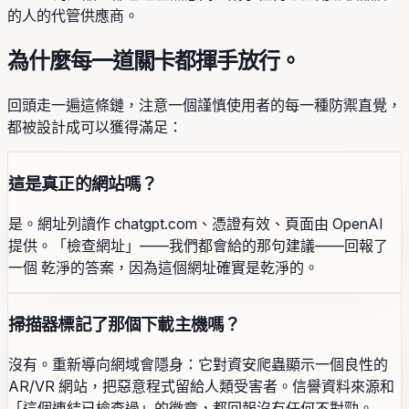
的人的代管供應商。
為什麼每一道關卡都揮手放行。
回頭走一遍這條鏈，注意一個謹慎使用者的每一種防禦直覺，
都被設計成可以獲得滿足：
這是真正的網站嗎？
是。網址列讀作 chatgpt.com、憑證有效、頁面由 OpenAI
提供。「檢查網址」——我們都會給的那句建議——回報了
一個 乾淨的答案，因為這個網址確實是乾淨的。
掃描器標記了那個下載主機嗎？
沒有。重新導向網域會隱身：它對資安爬蟲顯示一個良性的
AR/VR 網站，把惡意程式留給人類受害者。信譽資料來源和
「這個連結已檢查過」的徽章，都回報沒有任何不對勁。