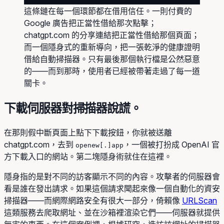
這條鏈在每一個環節都在借用信任。一則付費的
Google 廣告把正當性借給那次點擊；
chatgpt.com 的分享連結把正當性借給那個頁面；
而一個隱身式的重新導向，把一張乾淨的健康證明
借給自動掃描器。只有最後那個執行檔是公然惡意
的——而到那時，使用者已經被帶著走過了每一道
關卡。
下載伺服器對掃描器說謊。
在那則假中斷頁面上點下下載按鈕，你就被送離
chatgpt.com，去到
，一個被打扮成 OpenAI 官
openew[.]app
方下載入口的網站。第二塊隱身術就住在這裡。
隱身指的是對不同的訪客顯示不同的內容。攻擊者的伺服器會
看是誰在發出請求。如果這個請求聞起來像一個自動化的資安
掃描器——而網際網路安全有很大一部分，倚賴像
URLScan
這類服務去爬取網址、並在沙箱裡渲染它們——伺服器就提供