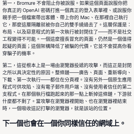
第一，Bromure 不會阻止你被說服。如果這個頁面說服你把
你真正的 OpenAI 密碼打進一個真正的登入表單裡、或說服你
親手把一個檔案帶出客體、帶上你的 Mac、在那裡自己執行
它，那麼這層隔離就被你自己的雙手繞過去了。這層保護是：
布局、以及惡意程式的第一次執行被封閉住了——而不是社交
工程變得不可能。一個這麼擅長冒充的頁面，仍然是一個值得
起疑的頁面；這個架構降低了被騙的代價，它並不會提高你看
穿騙子的機率。
第二，這從根本上是一場由瀏覽器投遞的攻擊，而這正是封閉
之所以具決定性的原因。整條鏈——廣告、頁面、重新導向、
下載、第一次執行——都住在分頁裡。沒有另外一個原生應用
程式可供攻陷、沒有電子郵件用戶端、沒有使用者信任的第二
支程式。在那個執行檔跑起來的那一點上斬掉這條鏈，下游就
什麼都不剩了。當攻擊在瀏覽器裡開始、也在瀏覽器裡結束
時，一個吸收這記打擊的瀏覽器，就是該站的位置。
下一個也會在一個你同樣信任的網域上。