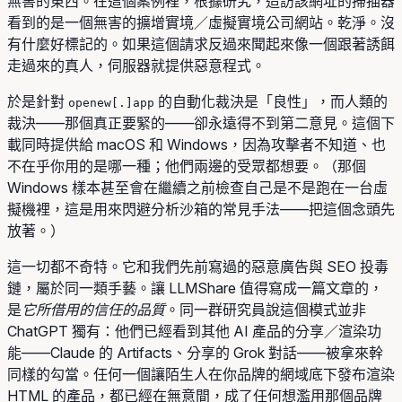
無害的東西。在這個案例裡，根據研究，造訪該網址的掃描器
看到的是一個無害的擴增實境／虛擬實境公司網站。乾淨。沒
有什麼好標記的。如果這個請求反過來聞起來像一個跟著誘餌
走過來的真人，伺服器就提供惡意程式。
於是針對
的自動化裁決是「良性」，而人類的
openew[.]app
裁決——那個真正要緊的——卻永遠得不到第二意見。這個下
載同時提供給 macOS 和 Windows，因為攻擊者不知道、也
不在乎你用的是哪一種；他們兩邊的受眾都想要。（那個
Windows 樣本甚至會在繼續之前檢查自己是不是跑在一台虛
擬機裡，這是用來閃避分析沙箱的常見手法——把這個念頭先
放著。）
這一切都不奇特。它和我們先前寫過的惡意廣告與 SEO 投毒
鏈，屬於同一類手藝。讓 LLMShare 值得寫成一篇文章的，
是
它所借用的信任的品質
。同一群研究員說這個模式並非
ChatGPT 獨有：他們已經看到其他 AI 產品的分享／渲染功
能——Claude 的 Artifacts、分享的 Grok 對話——被拿來幹
同樣的勾當。任何一個讓陌生人在你品牌的網域底下發布渲染
HTML 的產品，都已經在無意間，成了任何想濫用那個品牌