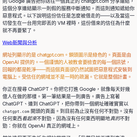
則 Google 廣告把你送往一個真正的 chatgpt.com 分享連結，
這個分享連結顯示一則假的服務中斷通知，而這則通知遞給你
惡意程式。以下說明這份信任是怎麼被借走的——以及當這一
切發生在一台用完即丟的 VM 裡時，這份借來的信任為什麼
就不再要緊了。
Web
新聞與分析
網址列顯示的是 chatgpt.com。鎖頭圖示是綠色的。頁面是由
OpenAI 提供的。一個謹慎的人被教會要檢查的每一個訊號，
回報的都是乾淨——而這個頁面卻仍然試圖把惡意程式安裝到
電腦上。受信任的網域並不是一時的疏漏。它就是整個計畫。
你正在搜尋 ChatGPT。你把它打進 Google，就像每天好幾
億人在做的那樣。第一筆結果是一則廣告。廣告上寫著
ChatGPT、連到 ChatGPT，把你帶到一個網址確確實實以
開頭的頁面。到目前為止沒有任何不對勁。沒有
chatgpt.com
任何東西
看起來
不對勁，因為沒有任何東西明顯地
真的
不對
勁：你就在 OpenAI 真正的網域上。