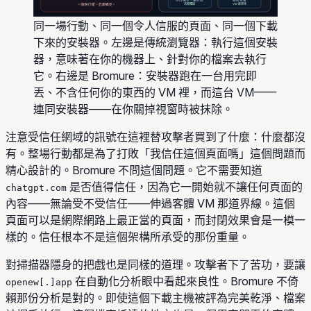
未被觸碰
VM 被抹除
一個執行檔，全面觸及。
同一場行動、同一個令人信服的頁面、同一個下載
下來的安裝器。左邊是傳統瀏覽器：執行這個安裝
器，意味著在你的機器上、針對你的檔案去執行
它。右邊是 Bromure：安裝器跑在一台用完即
丟、不含任何你的東西的 VM 裡，而這台 VM——
連同安裝器——在你關掉視窗時被抹除。
注意受信任網域的訊號在這裡替攻擊者買到了什麼：什麼都沒
有。整場行動都是為了打敗「我信任這個頁面嗎」這個問題而
精心設計的。Bromure 不問這個問題。它不需要知道
是否值得信任，因為它一開始就不讓任何頁面的
chatgpt.com
內容——無論受不受信任——伸過客體 VM 那道界線。這個
頁面可以是網際網路上最正當的頁面，而封閉效果會是一模一
樣的。信任根本不是這個架構所承受的那份重量。
對掃描器隱身的把戲也是同樣的道理。攻擊者下了苦功，要讓
在自動化分析眼中看起來良性。Bromure 不倚
openew[.]app
賴那份分析是對的。即使這個下載主機被評為完美乾淨、檔案