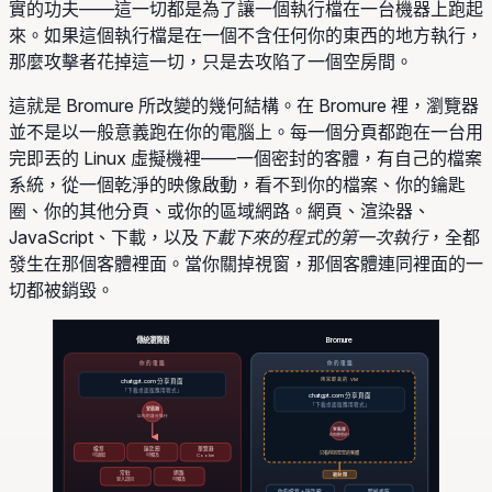
實的功夫——這一切都是為了讓一個執行檔在一台機器上跑起
來。如果這個執行檔是在一個不含任何你的東西的地方執行，
那麼攻擊者花掉這一切，只是去攻陷了一個空房間。
這就是 Bromure 所改變的幾何結構。在 Bromure 裡，瀏覽器
並不是以一般意義跑在你的電腦上。每一個分頁都跑在一台用
完即丟的 Linux 虛擬機裡——一個密封的客體，有自己的檔案
系統，從一個乾淨的映像啟動，看不到你的檔案、你的鑰匙
圈、你的其他分頁、或你的區域網路。網頁、渲染器、
JavaScript、下載，以及
下載下來的程式的第一次執行
，全都
發生在那個客體裡面。當你關掉視窗，那個客體連同裡面的一
切都被銷毀。
傳統瀏覽器
Bromure
你的電腦
你的電腦
用完即丟的 VM
chatgpt.com 分享頁面
「下載桌面版應用程式」
chatgpt.com 分享頁面
「下載桌面版應用程式」
安裝器
以你的身分執行
安裝器
在客體裡執行
檔案
鑰匙圈
瀏覽器
只看得到空空的客體
可讀取
可觸及
Cookie
常駐
網路
被封閉
登入項目
可觸及
你的檔案 + 鑰匙圈
關掉視窗