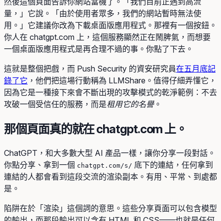
然後這個頁面告訴你網站當機了。「我們目前正遇到高流
量，」它說。「由於使用者眾多，我們的網站暫時無法使
用。」它建議你改為下載桌面版應用程式。那裡有一個按鈕。
你人在 chatgpt.com 上，這個服務顯然正在鬧脾氣，而想要
一個桌面版應用程式是再合理不過的事。你點了下去。
這就是整個把戲，而 Push Security 的資安研究員
在五月底記
錄了它
，他們把這場行動稱為 LLMShare。值得仔細弄懂它，
因為它是一種接下來會不斷出現的攻擊模式的乾淨範例：不去
攻破一個受信任的服務，而是
租用它的名譽
。
那個頁面真的就在 chatgpt.com 上。
ChatGPT，和大多數大型 AI 產品一樣，讓你分享一段對話。
你點分享、拿到一個
底下的連結，任何拿到
chatgpt.com/s/
連結的人都會看到這段交流的渲染副本。有用、平常、到處都
是。
陷阱在於「渲染」這個詞的意思。這些分享頁面可以包含模型
的輸出，而那段輸出可以含有 HTML 和 CSS——也就是任何