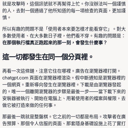
就是攻擊時，這個訊號就不再幫得上忙。你沒辦法叫一個謹慎
的人，去對一個通過了他所知道的每一項檢查的頁面，更加謹
慎。
所以有趣的問題不是「使用者本來要怎樣才能看穿它」。對大
多數使用者、在大多數日子裡，他們看不穿。有趣的問題是：
在那個執行檔真正跑起來的那一刻，會發生什麼事？
這一切都發生在同一個分頁裡。
再看一次這條鏈，注意它住在哪裡。廣告在瀏覽器裡打開。
chatgpt.com 頁面在瀏覽器裡渲染。假中斷通知是瀏覽器裡的
一個網頁。重新導向發生在瀏覽器裡。下載是由瀏覽器發起
的。唯一一個離開瀏覽器的步驟是最後一步——當下載下來的
安裝器被執行、開始在電腦上、用著使用者的檔案與權限，去
做它被打造來做的任何事。
那最後一跳就是整盤棋。它之前的一切都是布局。攻擊者在廣
告預算、那個令人信服的頁面、那套隱身基礎設施上花了實打