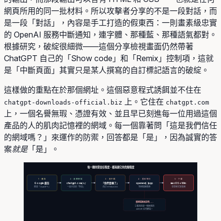
網頁所用的同一批材料。所以攻擊者分享的不是一段對話，而
是一段「對話」，內容是手工打造的假東西：一則畫素級忠實
的 OpenAI 服務中斷通知，連字體、那種藍、那種語氣都對。
根據研究，破綻很細微——這個分享檢視畫面仍然帶著
ChatGPT 自己的「Show code」和「Remix」控制項，這就
是「中斷頁面」其實只是某人撰寫的自訂標記語言的破綻。
這樣做的重點在於那個網址。這個惡意程式誘餌並不住在
上。它住在
chatgpt-downloads-official.biz
chatgpt.com
上，一個名譽無瑕、憑證有效、並且早已刻進每一位用過這個
產品的人的肌肉記憶裡的網域。每一個靠著問「這是我們信任
的網域嗎？」來運作的防禦，回答都是「是」，因為誠實的答
案
就是
「是」。
每一跳的受信任程度，都高過它的危險程度
1 · 廣告
2 · 真實網域
3 · 假中斷
4 · 重新導向
5 · 下載
Google 廣告
chatgpt.com/s/
「我們當機了」
openew[.]app
macOS + Win
搜尋「ChatGPT」
一段分享的「對話」
自訂 HTML/CSS
對掃描器隱身
惡意程式安裝器
當掃描器來訪時……
它看到的是一個無害的
AR/VR 公司網站。