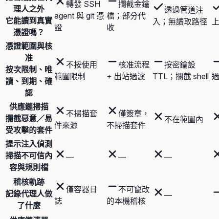
轉發 SSH
攔截金鑰
理人之外
透過管道注
agent 與 git 憑
檔；部分代
它能讀到真實
入；無讀取路徑
證
收
憑證嗎？
憑證範圍與核
准
不按使用
核准流程
按密鑰設
按次限制、唯
範圍限制
+ 出站過濾
TTL；攔截 shell
讀、到期、確
認
供應鏈掃描
不掃描套
僅簽章，
攔截惡意／易
不在範圍內
件來源
不掃描套件
受攻擊的套件
提示注入偵測
掃描不可信內
—
—
—
容與規則檔
稽核軌跡
僅容器日
不可竄改
記錄代理人做
—
誌
的本機稽核
了什麼