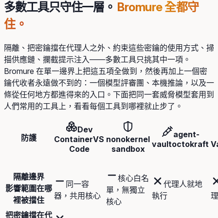
多數工具只守住一層。
Bromure 全都守
住。
隔離、把密鑰擋在代理人之外、約束這些密鑰的使用方式、掃
描供應鏈、攔截提示注入——多數工具只挑其中一項。
Bromure 在單一邊界上把這五項全做到，然後再加上一個密
鑰代收者永遠做不到的：一個模型評審團、本機推論，以及一
條從任何地方都進得來的入口。下面把同一套威脅模型套用到
人們常用的工具上，看看每個工具到哪裡就止步了。
Dev
agent-
防護
Container
VS
nono
kernel
vault
octokraft
V
Code
sandbox
隔離邊界
核心白名
同一容
代理人就地
影響範圍在哪
單，無獨立
器，共用核心
執行
裡被擋住
核心
把密鑰擋在代