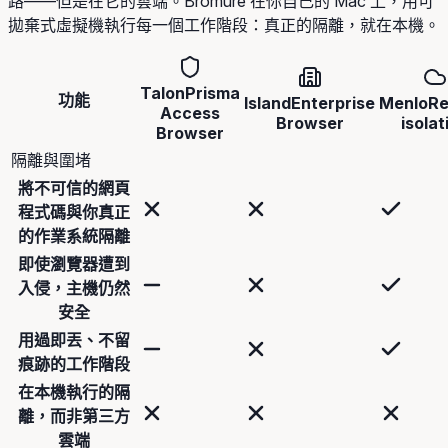
路——但是在它的雲端。Bromure 在你自己的 Mac 上，用可
拋棄式虛擬機執行每一個工作階段：真正的隔離，就在本機。
Talon
Prisma
功能
Island
Enterprise
Menlo
R
Access
Browser
isolat
Browser
隔離與圍堵
將不可信的網頁
程式碼與你真正
的作業系統隔離
即使瀏覽器遭到
入侵，主機仍然
安全
用過即丟、不留
痕跡的工作階段
在本機執行的隔
離，而非第三方
雲端