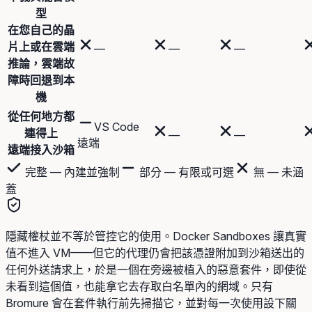
型
在您自己的晶
片上或在雲端
—
—
—
推論，雲端故
障時回退到本
機
從任何地方都
VS Code
連得上
—
—
遠端
遠端接入沙箱
完整 — 內建並強制
部分 — 有限或可選
無 — 未涵
蓋
隱藏權杖並不等於管控它的使用。Docker Sandboxes 讓真實
值不進入 VM——但它的代理仍會把該憑證附加到沙箱送出的
任何外送請求上，於是一個在旁邊被植入的惡意套件，即使從
未看到這個值，也能拿它去存取白名單內的網域。只有
Bromure 會在套件執行前先掃描它，並對每一次使用設下關