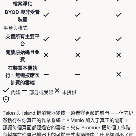
檔案淨化
BYOD 與非受管
裝置
平台與模式
支援所有主要平
台
開放原始碼且免
費
在裝置本機執
行，無需按席次
計費的雲端
內建
部分或受限
未提供
Talon 與 Island 把瀏覽器變成一道看守更嚴的前門——但它仍
然執行在你真正的作業系統上。Menlo 加入了真正的隔離，
卻讓每個頁面都經過它的雲端。只有 Bromure 把每個工作階
段封存在你自己機器上的可拋棄式虛擬機中：什麼都到不了你