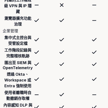
級 VPN 與 IP 隱
藏
瀏覽器擴充功能
治理
企業管理
集中式主控台與
受管設定檔
工作階段記錄與
完整稽核軌跡
匯出至 SIEM 與
OpenTelemetry
透過 Okta、
Workspace 或
Entra 強制使用
使用者離職時自
動撤銷存取權
內容感知 DLP 與